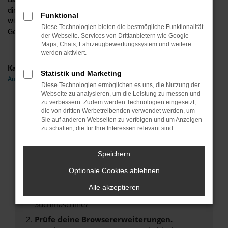
direkt nach Dortmund versteht sich natürlich von selbst, ebenso
Funktional
wie die Finanzierung und die Inzahlungnahme Ihres aktuellen
Diese Technologien bieten die bestmögliche Funktionalität
Gebrauchten. Alles aus einer Hand.
der Webseite. Services von Drittanbietern wie Google
Maps, Chats, Fahrzeugbewertungssystem und weitere
werden aktiviert.
Kategorie
Statistik und Marketing
Audi A1 Gebrauchtwagen Dortmund
Diese Technologien ermöglichen es uns, die Nutzung der
Webseite zu analysieren, um die Leistung zu messen und
zu verbessern. Zudem werden Technologien eingesetzt,
die von dritten Werbetreibenden verwendet werden, um
Fehler: Network Error
Sie auf anderen Webseiten zu verfolgen und um Anzeigen
zu schalten, die für Ihre Interessen relevant sind.
Beim Laden ist ein Fehler aufgetreten.
Hier sind ein paar Tipps, die dir helfen können:
Speichern
Überprüfe deine Firewall und deine
Optionale Cookies ablehnen
Internetverbindung.
Alle akzeptieren
Laden andere Webseiten, zum Beispiel deine
Suchmaschine?
Prüfe deine Browsererweiterungen.