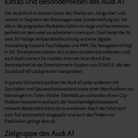
Extras und Besonderheiten des Audi A1
Der Audi A1 ist im besten Sinne des Wortes ein „Hingucker“ und
nimmt im Segment der Kleinwagen eine Sonderstellung ein. Vor
allem die prägnanten Radkästen fallen ins Auge und harmonieren
perfekt mit dem edel verarbeiteten Innenraum. Dort bietet der A1
eine 30-farbige Ambientebeleuchtung und eine digitale
Ausstattung mitsamt Touchdisplay und MMI. Die Navigation erfolgt
in 3D, Smartphones lassen sich zudem problemlos einbinden und
auch Audi connect für mobiles Internet ist an Bord. Eine
Besonderheit ist das Entertainment-System von SONOS, das den
Sound auf elf Lautsprecher transportiert.
In puncto Sicherheit punktet der Audi A1 unter anderem mit
Spurhalter und Spurwechselassistent sowie einer Warnfunktion vor
Fahrzeugen im Toten Winkel. Ebenfalls an vorhanden ist ein City-
Notbremsassistent und auch der Geschwindigkeitsassistent
mitsamt Abstandsfunktion ist zu erwähnen. Nach der Fahrt wird
zum Teil automatisch eingeparkt und auch das Finden von
Parklücken gelingt dem A1.
Zielgruppe des Audi A1