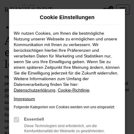
Zum
0
Hauptinhalt
Cookie Einstellungen
springen
Startseite
Dortmund
Audi
Audi A1 in Dortmund – ein Fahrzeug, das sich lohnt
Wir nutzen Cookies, um Ihnen die bestmögliche
Audi A1 in Dortmund –
Nutzung unserer Webseite zu ermöglichen und unsere
Kommunikation mit Ihnen zu verbessern. Wir
ein Fahrzeug, das sich
berücksichtigen hierbei Ihre Präferenzen und
verarbeiten Daten für Marketing und Statistiken nur,
lohnt
wenn Sie uns Ihre Einwilligung geben. Wenn Sie zu
einem späteren Zeitpunkt Ihre Meinung ändern, können
Sie die Einwilligung jederzeit für die Zukunft widerrufen.
Mit einem Audi A1 machen Sie alles richtig und steigen in das
Weitere Informationen zum Umfang der
perfekte Fahrzeug für Dortmund und Umgebung. Wir sind voll und
Datenverarbeitung finden Sie hier:
ganz von diesem Modell überzeugt und verkaufen es seit geraumer
Datenschutzerklärung
,
Cookie-Richtlinie
.
Zeit ohne Beanstandungen. Mit Reinhardt Automobile setzen Sie
Impressum
auf einen unabhängigen Autohändler mit Fokus auf erstklassigen
Folgende Kategorien von Cookies werden von uns eingesetzt:
Gebrauchtfahrzeugen. Unsere Firmenphilosophie stellt Sie als
Kundinnen und Kunden in den Mittelpunkt und setzt auf
Essentiell
individuellen Service. Das gilt auch für die vielen Audi A1 in
Diese Technologien sind erforderlich, um die
unserem Sortiment, bei denen wir Sie gerne zum passenden
Kernfunktionalität der Webseite zu gewährleisten.
Baujahr, Ausstattung und Motorisierung beraten. Die Lieferung