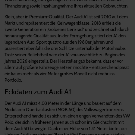
Finanzierung sowie Inzahlungnahme Ihres aktuellen Gebrauchten.
Klein, aber in Premium-Qualität. Der Audi A1 ist seit 2010 auf dem
Markt und repräsentiert die Kleinwagenklasse. 2018 erhielt die
zweite Generation ein „Goldenes Lenkrad“ und zeichnet sich durch
herausragende Qualität aus. In der Formgebung zitiert der A1 den
legendären Audi Sport quattro aus den 1980er Jahren und
präsentiert ebenfalls die drei Schlitze unterhalb der Motorhaube.
Trotz seiner Beliebtheit wird der A1 voraussichtlich zu Beginn des
Jahres 2026 eingestellt. Der Hersteller gab bekannt, dass er vor
allem auf größere Fahrzeuge setzen möchte – entsprechend passt
ein kaum mehr als vier Meter großes Modell nicht mehr ins
Portfolio.
Eckdaten zum Audi A1
Der Audi A1 misst 4,03 Meter in der Länge und basiert auf dem
Modularen Querbaukasten (MQB A0) des Volkswagenkonzerns.
Entsprechend handelt es sich um einen engen Verwandten des VW
Polo, der sich in früheren Jahren auch schon im Gleichschritt mit
dem Audi 50 bewegte. Dank einer Höhe von 1,41 Meter bietet der
kleinste Audi ausreichend Platz für fünf Personen und zusätzlich