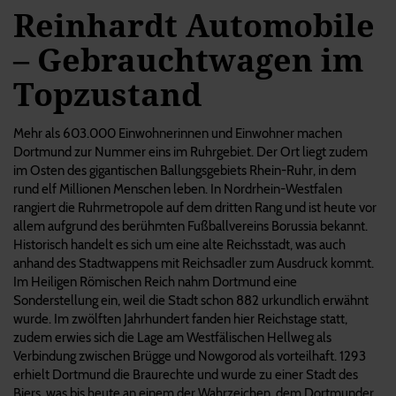
Reinhardt Automobile
– Gebrauchtwagen im
Topzustand
Mehr als 603.000 Einwohnerinnen und Einwohner machen
Dortmund zur Nummer eins im Ruhrgebiet. Der Ort liegt zudem
im Osten des gigantischen Ballungsgebiets Rhein-Ruhr, in dem
rund elf Millionen Menschen leben. In Nordrhein-Westfalen
rangiert die Ruhrmetropole auf dem dritten Rang und ist heute vor
allem aufgrund des berühmten Fußballvereins Borussia bekannt.
Historisch handelt es sich um eine alte Reichsstadt, was auch
anhand des Stadtwappens mit Reichsadler zum Ausdruck kommt.
Im Heiligen Römischen Reich nahm Dortmund eine
Sonderstellung ein, weil die Stadt schon 882 urkundlich erwähnt
wurde. Im zwölften Jahrhundert fanden hier Reichstage statt,
zudem erwies sich die Lage am Westfälischen Hellweg als
Verbindung zwischen Brügge und Nowgorod als vorteilhaft. 1293
erhielt Dortmund die Braurechte und wurde zu einer Stadt des
Biers, was bis heute an einem der Wahrzeichen, dem Dortmunder