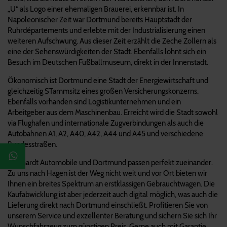
„U“ als Logo einer ehemaligen Brauerei, erkennbar ist. In
Napoleonischer Zeit war Dortmund bereits Hauptstadt der
Ruhrdépartements und erlebte mit der Industrialisierung einen
weiteren Aufschwung. Aus dieser Zeit erzählt die Zeche Zollern als
eine der Sehenswürdigkeiten der Stadt. Ebenfalls lohnt sich ein
Besuch im Deutschen Fußballmuseum, direkt in der Innenstadt.
Ökonomisch ist Dortmund eine Stadt der Energiewirtschaft und
gleichzeitig STammsitz eines großen Versicherungskonzerns.
Ebenfalls vorhanden sind Logistikunternehmen und ein
Arbeitgeber aus dem Maschinenbau. Erreicht wird die Stadt sowohl
via Flughafen und internationale Zugverbindungen als auch die
Autobahnen A1, A2, A40, A42, A44 und A45 und verschiedene
Bundesstraßen.
Reinhardt Automobile und Dortmund passen perfekt zueinander.
Zu uns nach Hagen ist der Weg nicht weit und vor Ort bieten wir
Ihnen ein breites Spektrum an erstklassigen Gebrauchtwagen. Die
Kaufabwicklung ist aber jederzeit auch digital möglich, was auch die
Lieferung direkt nach Dortmund einschließt. Profitieren Sie von
unserem Service und exzellenter Beratung und sichern Sie sich Ihr
Wunschfahrzeug zum günstigen Preis. Gerne auch mit Garantie,