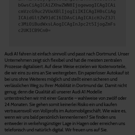
bGwsCiAgICAiZXhwZWN0IjogewogICAgICAi
cmVzcG9uc2VUeXBlIjogIiIKICAgIH0sCiAg
ICAidGltZW91dCI6IDAsCiAgICAicHJvZ3Jl
c3MiOiBudWxsLAogICAgInJpc2t5IjogZmFs
c2UKICB9Cn0=
Audi A1 fahren ist einfach sinnvoll und passt nach Dortmund. Unser
Unternehmen zeigt sich flexibel und hat die meisten zentralen
Prozesse digitalisiert. Auf diese Weise erzielen wir Kostenvorteile,
die wir eins zu eins an Sie weitergeben. Ein papierloser Autokauf ist
bei uns ohne Weiteres möglich und stellt einen sicheren und
verlässlichen Weg zu Ihrer Mobilität in Dortmund dar. Damit nicht
genug, denn die Qualität all unserer Audi A1 Modelle
unterstreichen wir mit einer Garantie – wahlweise von zwölf oder
24 Monaten. Sie gehen somit keinerlei Risiko ein und kaufen
vertrauensvoll von Vollprofis im Automobilgeschäft. Wie wäre es,
wenn wir uns bald persönlich kennenlernen? Sie finden uns
entweder in verkehrsgünstiger Lage in Hagen oder erreichen uns
telefonisch und natürlich digital. Wir freuen uns auf Sie.