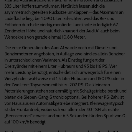
335 Liter Kofferraumvolumen. Natürlich lassen sich die
asymmetrisch geteilten Rücksitze umklappen – das Maximum an
Ladefläche liegt bei 1.090 Liter. Erleichtert wird das Be- und
Entladen durch die niedrig montierte Ladekante in lediglich 67
Zentimeter Höhe und natürlich knausert der Audi A1 auch beim
Wendekreis von gerade einmal 10,60 Meter.
Die erste Generation des Audi A1 wurde noch mit Diesel- und
Benzinmotoren angeboten, in Auflage zwei sind es allein Benziner
in unterschiedlichen Varianten. Als Einstieg fungiert der
Dreizylinder mit einem Liter Hubraum und 95 bis 116 PS. Wer
mehr Leistung benötigt, entscheidet sich unweigerlich für einen
Vierzylinder: wahlweise mit 1,5 Liter Hubraum und 150 PS oder in
der Zweiliter- Topversion mit bis zu 207 PS. Die kleineren
Motorisierungen stehen serienmäßig mit Schaltgetriebe bereit und
bieten die Sieben-Gang-S tronic optional. Bei höherer PS-Zahl ist
von Haus aus ein Automatikgetriebe integriert. Kleinwagentypisch
ist der Frontantrieb, wobei sich vor allem der 40 TSFI als echte
„Rennsemmel“ erweist und nur 6,5 Sekunden für den Spurt von 0
auf 100 km/h benötigt.