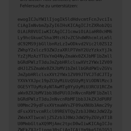
Fehlersuche zu unterstützen:
ewogICJuYW1lIjogIk5ldHdvcmtFcnJvciIs
CiAgImNvbmZpZyI6IHsKICAgICJtZXRob2Qi
OiAiR0VUIiwKICAgICJ1cmwiOiAiaHR0cHM6
Ly9hcGkueC5ha3MtcHJvZC5hdWRhcmlzLm5l
dC92MS9jbGllbnRzLzIwODkvd2Vic2l0ZS12
ZWhpY2xlcz93ZWJzaXRlPTVmY2UzYzkxYjJk
YzZjMzAzYTUxYmQ4NyZmaWx0ZXJbMF1bZmll
bGRdPWlzT3duJmZpbHRlclswXVt2YWx1ZV09
dHJ1ZSZmaWx0ZXJbMV1bZmllbGRdPW1vZGVs
JmZpbHRlclsxXVt2YWx1ZV09JTVCJTdCJTIy
YXVkYXJpc19pZCUyMiUzQSUyMjViODNlMzc3
OGE5YTUyMzAyNTAwMTg0YyUyMiU3RCU1RCZm
aWx0ZXJbMV1bb3BdPUlOJnNvcnRbMF1bZmll
bGRdPWlzT3duJnNvcnRbMF1bb3JkZXJdPURF
U0Mmc29ydFsxXVtmaWVsZF09aXNUb3Amc29y
dFsxXVtvcmRlcl09REVTQyZzb3J0WzJdW2Zp
ZWxkXT1wcmljZSZzb3J0WzJdW29yZGVyXT1B
U0MmbGltaXQ9MjAmc2tpcD0wIiwKICAgICJo
ZWFkZXJzIjoge30sCiAgICAiYm9keSI6IG51