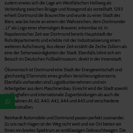
zudem erwies sich die Lage am Westfälischen Hellweg als
Verbindung zwischen Brügge und Nowgorod als vorteilhaft. 1293
erhielt Dortmund die Braurechte und wurde zu einer Stadt des
Biers, was bis heute an einem der Wahrzeichen, dem Dortmunder
„U“ als Logo einer ehemaligen Brauerei, erkennbar ist. In
Napoleonischer Zeit war Dortmund bereits Hauptstadt der
Ruhrdépartements und erlebte mit der Industrialisierung einen
weiteren Aufschwung. Aus dieser Zeit erzählt die Zeche Zollern als
eine der Sehenswürdigkeiten der Stadt. Ebenfalls lohnt sich ein
Besuch im Deutschen Fußballmuseum, direkt in der Innenstadt.
Ökonomisch ist Dortmund eine Stadt der Energiewirtschaft und
gleichzeitig STammsitz eines großen Versicherungskonzerns.
Ebenfalls vorhanden sind Logistikunternehmen und ein
Arbeitgeber aus dem Maschinenbau. Erreicht wird die Stadt sowohl
via Flughafen und internationale Zugverbindungen als auch die
Autobahnen A1, A2, A40, A42, A44 und A45 und verschiedene
Bundesstraßen.
Reinhardt Automobile und Dortmund passen perfekt zueinander.
Zu uns nach Hagen ist der Weg nicht weit und vor Ort bieten wir
Ihnen ein breites Spektrum an erstklassigen Gebrauchtwagen. Die