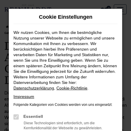
Zum
0
Hauptinhalt
Cookie Einstellungen
springen
Startseite
Dortmund
Audi
Audi A1
Das spricht für einen Audi A1
Wir nutzen Cookies, um Ihnen die bestmögliche
Gebrauchtwagen in Dortmund
Nutzung unserer Webseite zu ermöglichen und unsere
Das spricht für einen
Kommunikation mit Ihnen zu verbessern. Wir
berücksichtigen hierbei Ihre Präferenzen und
Audi A1
verarbeiten Daten für Marketing und Statistiken nur,
wenn Sie uns Ihre Einwilligung geben. Wenn Sie zu
Gebrauchtwagen in
einem späteren Zeitpunkt Ihre Meinung ändern, können
Sie die Einwilligung jederzeit für die Zukunft widerrufen.
Dortmund
Weitere Informationen zum Umfang der
Datenverarbeitung finden Sie hier:
Datenschutzerklärung
,
Cookie-Richtlinie
.
Die Entscheidung zugunsten eines Autos ist immer zugleich
Impressum
emotional wie vom Verstand geprägt. Das gilt auch für unsere Audi
A1 Gebrauchtwagen, die einerseits einen hohen praktischen Nutzen
Folgende Kategorien von Cookies werden von uns eingesetzt:
aufweisen, andererseits aber auch eine Menge Spaß machen.
Essentiell
Wenn Sie viel in Dortmund und Umgebung unterwegs sind, eignet
sich dieses Modell ausgezeichnet und überzeugt unter anderem
Diese Technologien sind erforderlich, um die
Kernfunktionalität der Webseite zu gewährleisten.
durch seine Langlebigkeit und Qualität. Bei Reinhardt Automobile