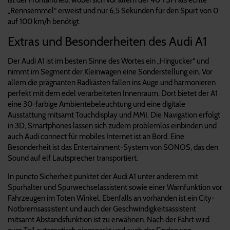
„Rennsemmel“ erweist und nur 6,5 Sekunden für den Spurt von 0
auf 100 km/h benötigt.
Extras und Besonderheiten des Audi A1
Der Audi A1 ist im besten Sinne des Wortes ein „Hingucker“ und
nimmt im Segment der Kleinwagen eine Sonderstellung ein. Vor
allem die prägnanten Radkästen fallen ins Auge und harmonieren
perfekt mit dem edel verarbeiteten Innenraum. Dort bietet der A1
eine 30-farbige Ambientebeleuchtung und eine digitale
Ausstattung mitsamt Touchdisplay und MMI. Die Navigation erfolgt
in 3D, Smartphones lassen sich zudem problemlos einbinden und
auch Audi connect für mobiles Internet ist an Bord. Eine
Besonderheit ist das Entertainment-System von SONOS, das den
Sound auf elf Lautsprecher transportiert.
In puncto Sicherheit punktet der Audi A1 unter anderem mit
Spurhalter und Spurwechselassistent sowie einer Warnfunktion vor
Fahrzeugen im Toten Winkel. Ebenfalls an vorhanden ist ein City-
Notbremsassistent und auch der Geschwindigkeitsassistent
mitsamt Abstandsfunktion ist zu erwähnen. Nach der Fahrt wird