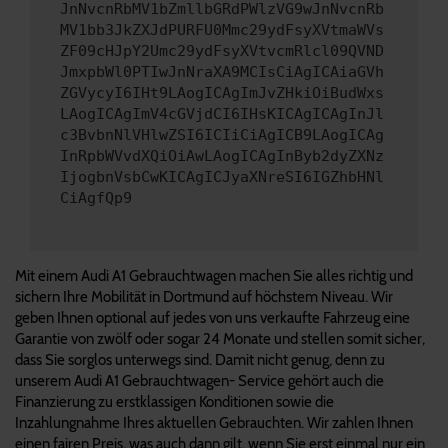
JnNvcnRbMV1bZmllbGRdPWlzVG9wJnNvcnRb
MV1bb3JkZXJdPURFU0Mmc29ydFsyXVtmaWVs
ZF09cHJpY2Umc29ydFsyXVtvcmRlcl09QVND
JmxpbWl0PTIwJnNraXA9MCIsCiAgICAiaGVh
ZGVycyI6IHt9LAogICAgImJvZHkiOiBudWxs
LAogICAgImV4cGVjdCI6IHsKICAgICAgInJl
c3BvbnNlVHlwZSI6ICIiCiAgICB9LAogICAg
InRpbWVvdXQiOiAwLAogICAgInByb2dyZXNz
IjogbnVsbCwKICAgICJyaXNreSI6IGZhbHNl
CiAgfQp9
Mit einem Audi A1 Gebrauchtwagen machen Sie alles richtig und
sichern Ihre Mobilität in Dortmund auf höchstem Niveau. Wir
geben Ihnen optional auf jedes von uns verkaufte Fahrzeug eine
Garantie von zwölf oder sogar 24 Monate und stellen somit sicher,
dass Sie sorglos unterwegs sind. Damit nicht genug, denn zu
unserem Audi A1 Gebrauchtwagen- Service gehört auch die
Finanzierung zu erstklassigen Konditionen sowie die
Inzahlungnahme Ihres aktuellen Gebrauchten. Wir zahlen Ihnen
einen fairen Preis, was auch dann gilt, wenn Sie erst einmal nur ein