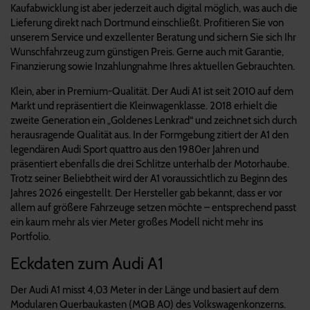
Kaufabwicklung ist aber jederzeit auch digital möglich, was auch die
Lieferung direkt nach Dortmund einschließt. Profitieren Sie von
unserem Service und exzellenter Beratung und sichern Sie sich Ihr
Wunschfahrzeug zum günstigen Preis. Gerne auch mit Garantie,
Finanzierung sowie Inzahlungnahme Ihres aktuellen Gebrauchten.
Klein, aber in Premium-Qualität. Der Audi A1 ist seit 2010 auf dem
Markt und repräsentiert die Kleinwagenklasse. 2018 erhielt die
zweite Generation ein „Goldenes Lenkrad“ und zeichnet sich durch
herausragende Qualität aus. In der Formgebung zitiert der A1 den
legendären Audi Sport quattro aus den 1980er Jahren und
präsentiert ebenfalls die drei Schlitze unterhalb der Motorhaube.
Trotz seiner Beliebtheit wird der A1 voraussichtlich zu Beginn des
Jahres 2026 eingestellt. Der Hersteller gab bekannt, dass er vor
allem auf größere Fahrzeuge setzen möchte – entsprechend passt
ein kaum mehr als vier Meter großes Modell nicht mehr ins
Portfolio.
Eckdaten zum Audi A1
Der Audi A1 misst 4,03 Meter in der Länge und basiert auf dem
Modularen Querbaukasten (MQB A0) des Volkswagenkonzerns.