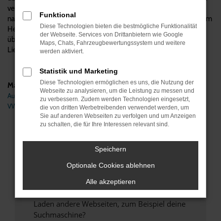
verstehen wir uns als Experten für Audi Gebrauchtwagen, was
Funktional
natürlich auch den A1 einschließt. Wir beraten kompetent und vom
Diese Technologien bieten die bestmögliche Funktionalität
Hersteller unabhängig, beantworten gerne Ihre Fragen und
der Webseite. Services von Drittanbietern wie Google
übernehmen auf Wunsch auch den Zulassungsservice und die
Maps, Chats, Fahrzeugbewertungssystem und weitere
Lieferung direkt zu Ihnen nach Dortmund.
werden aktiviert.
Statistik und Marketing
Diese Technologien ermöglichen es uns, die Nutzung der
Marken
Webseite zu analysieren, um die Leistung zu messen und
Audi
zu verbessern. Zudem werden Technologien eingesetzt,
VW
die von dritten Werbetreibenden verwendet werden, um
Sie auf anderen Webseiten zu verfolgen und um Anzeigen
zu schalten, die für Ihre Interessen relevant sind.
Fehler: Network Error
Speichern
Beim Laden ist ein Fehler aufgetreten.
Hier sind ein paar Tipps, die dir helfen können:
Optionale Cookies ablehnen
Überprüfe deine Firewall und deine
Alle akzeptieren
Internetverbindung.
Laden andere Webseiten, zum Beispiel deine
Suchmaschine?