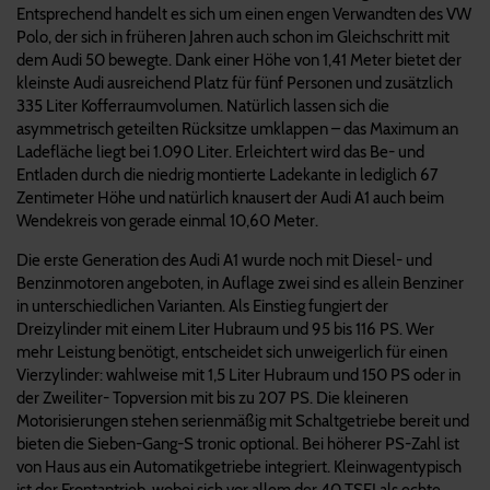
Entsprechend handelt es sich um einen engen Verwandten des VW
Polo, der sich in früheren Jahren auch schon im Gleichschritt mit
dem Audi 50 bewegte. Dank einer Höhe von 1,41 Meter bietet der
kleinste Audi ausreichend Platz für fünf Personen und zusätzlich
335 Liter Kofferraumvolumen. Natürlich lassen sich die
asymmetrisch geteilten Rücksitze umklappen – das Maximum an
Ladefläche liegt bei 1.090 Liter. Erleichtert wird das Be- und
Entladen durch die niedrig montierte Ladekante in lediglich 67
Zentimeter Höhe und natürlich knausert der Audi A1 auch beim
Wendekreis von gerade einmal 10,60 Meter.
Die erste Generation des Audi A1 wurde noch mit Diesel- und
Benzinmotoren angeboten, in Auflage zwei sind es allein Benziner
in unterschiedlichen Varianten. Als Einstieg fungiert der
Dreizylinder mit einem Liter Hubraum und 95 bis 116 PS. Wer
mehr Leistung benötigt, entscheidet sich unweigerlich für einen
Vierzylinder: wahlweise mit 1,5 Liter Hubraum und 150 PS oder in
der Zweiliter- Topversion mit bis zu 207 PS. Die kleineren
Motorisierungen stehen serienmäßig mit Schaltgetriebe bereit und
bieten die Sieben-Gang-S tronic optional. Bei höherer PS-Zahl ist
von Haus aus ein Automatikgetriebe integriert. Kleinwagentypisch
ist der Frontantrieb, wobei sich vor allem der 40 TSFI als echte