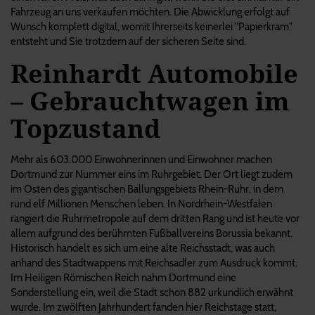
Fahrzeug an uns verkaufen möchten. Die Abwicklung erfolgt auf
Wunsch komplett digital, womit Ihrerseits keinerlei "Papierkram"
entsteht und Sie trotzdem auf der sicheren Seite sind.
Reinhardt Automobile
– Gebrauchtwagen im
Topzustand
Mehr als 603.000 Einwohnerinnen und Einwohner machen
Dortmund zur Nummer eins im Ruhrgebiet. Der Ort liegt zudem
im Osten des gigantischen Ballungsgebiets Rhein-Ruhr, in dem
rund elf Millionen Menschen leben. In Nordrhein-Westfalen
rangiert die Ruhrmetropole auf dem dritten Rang und ist heute vor
allem aufgrund des berühmten Fußballvereins Borussia bekannt.
Historisch handelt es sich um eine alte Reichsstadt, was auch
anhand des Stadtwappens mit Reichsadler zum Ausdruck kommt.
Im Heiligen Römischen Reich nahm Dortmund eine
Sonderstellung ein, weil die Stadt schon 882 urkundlich erwähnt
wurde. Im zwölften Jahrhundert fanden hier Reichstage statt,