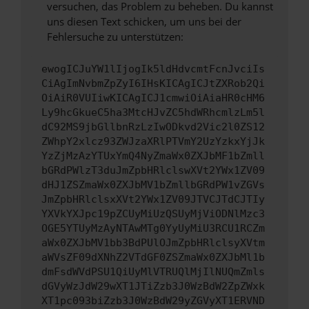
versuchen, das Problem zu beheben. Du kannst
uns diesen Text schicken, um uns bei der
Fehlersuche zu unterstützen:
ewogICJuYW1lIjogIk5ldHdvcmtFcnJvciIs
CiAgImNvbmZpZyI6IHsKICAgICJtZXRob2Qi
OiAiR0VUIiwKICAgICJ1cmwiOiAiaHR0cHM6
Ly9hcGkueC5ha3MtcHJvZC5hdWRhcmlzLm5l
dC92MS9jbGllbnRzLzIwODkvd2Vic2l0ZS12
ZWhpY2xlcz93ZWJzaXRlPTVmY2UzYzkxYjJk
YzZjMzAzYTUxYmQ4NyZmaWx0ZXJbMF1bZmll
bGRdPWlzT3duJmZpbHRlclswXVt2YWx1ZV09
dHJ1ZSZmaWx0ZXJbMV1bZmllbGRdPW1vZGVs
JmZpbHRlclsxXVt2YWx1ZV09JTVCJTdCJTIy
YXVkYXJpc19pZCUyMiUzQSUyMjViODNlMzc3
OGE5YTUyMzAyNTAwMTg0YyUyMiU3RCU1RCZm
aWx0ZXJbMV1bb3BdPUlOJmZpbHRlclsyXVtm
aWVsZF09dXNhZ2VTdGF0ZSZmaWx0ZXJbMl1b
dmFsdWVdPSU1QiUyMlVTRUQlMjIlNUQmZmls
dGVyWzJdW29wXT1JTiZzb3J0WzBdW2ZpZWxk
XT1pc093biZzb3J0WzBdW29yZGVyXT1ERVND