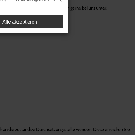
rfolgen und um Anzeigen zu schalten,
rierefreien Zugang? Melden Sie sich gerne bei uns unter:
Alle akzeptieren
sich an die zuständige Durchsetzungsstelle wenden. Diese erreichen Sie