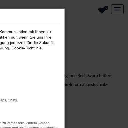
0
 Kommunikation mit Ihnen zu
stiken nur, wenn Sie uns Ihre
ung jederzeit für die Zukunft
ärung
,
Cookie-Richtlinie
.
iheit zu gestalten. Für uns gelten folgende Rechtsvorschriften:
stfalen - BGG NRW) und Barrierefreie-Informationstechnik-
Maps, Chats,
nd zu verbessern. Zudem werden