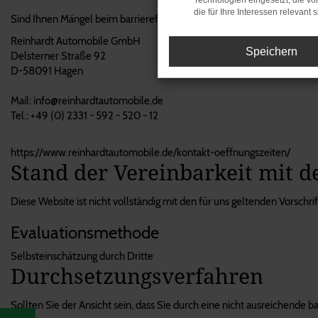
Technologien eingesetzt, die v
die für Ihre Interessen relevant s
Sind Ihnen Mängel beim barrierefreien Zugang zu Inhalten auf unsere
Reinhardt Automobile GmbH
Speichern
Delsterner Straße 92
D-58091 Hagen
Mail: info@reinhardtautomobile.de
Tel.: +49 (0) 2331 - 592 - 520 - 12
https://www.reinhardtautomobile.de/kontakt-oeffnungszeiten/
Stand der Vereinbarkeit mit 
Diese Website ist nicht vollständig mit den für uns geltenden Vorschrif
Evaluationsmethode
Selbsteinschätzung durch Dritte
Durchsetzungsverfahren
Sollten Sie der Ansicht sein, dass Sie durch eine nicht ausreichende 