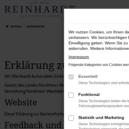
Zum
Hauptinhalt
springen
Startseite
Barrierefreiheit
Wir nutzen Cookies, um Ihnen d
verbessern. Wir berücksichtigen 
Einwilligung geben. Wenn Sie zu 
widerrufen. Weitere Information
Impressum
Erklärung zur Barrierefr
Folgende Kategorien von Cookies werd
Wir (Reinhardt Automobile GmbH) als Websitebetreiber sind bemüht, die
Essentiell
Diese Technologien sind erforde
Gesetz des Landes Nordrhein-Westfalen zur Gleichstellung von Mens
Verordnung Nordrhein-Westfalen (BITVNRW)
Funktional
Website
Diese Technologien bieten die b
Fahrzeugbewertungssystem und w
Diese Erklärung zur Barrierefreiheit gilt für die Website https://www.
Statistik und Marketing
Feedback und Kontaktangabe
Diese Technologien ermöglichen