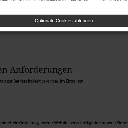
on dritten Werbetreibenden verwendet werden, um Sie auf anderen Webseiten zu ve
ind.
r Website aufgefallen oder haben Sie Anmerkungen sowie Fragen zum bar
Optionale Cookies ablehnen
den Anforderungen
ten zur Barrierefreiheit vereinbar. Im Einzelnen:
barrierefreie Gestaltung unserer Website benachteiligt sind, können Sie 