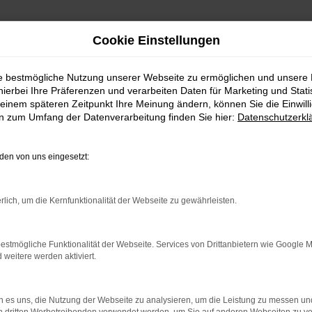
Cookie Einstellungen
ie bestmögliche Nutzung unserer Webseite zu ermöglichen und unsere
hierbei Ihre Präferenzen und verarbeiten Daten für Marketing und Stati
einem späteren Zeitpunkt Ihre Meinung ändern, können Sie die Einwillig
en zum Umfang der Datenverarbeitung finden Sie hier:
Datenschutzerkl
eiheit
en von uns eingesetzt:
 Website in Einklang mit den einschlägigen Vorschriften zur Barrierefre
rlich, um die Kernfunktionalität der Webseite zu gewährleisten.
chen mit Behinderung (Behindertengleichstellungsgesetz Nordrhein-We
estmögliche Funktionalität der Webseite. Services von Drittanbietern wie Google 
eitere werden aktiviert.
reinhardtautomobile.de/.
n
 es uns, die Nutzung der Webseite zu analysieren, um die Leistung zu messen u