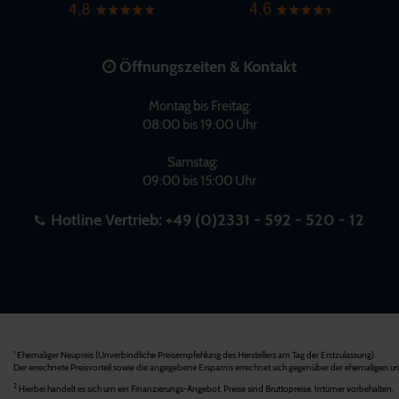
Öffnungszeiten & Kontakt
Montag bis Freitag:
08:00 bis 19:00 Uhr
Samstag:
09:00 bis 15:00 Uhr
Hotline Vertrieb:
+49 (0)2331 - 592 - 520 - 12
Ehemaliger Neupreis (Unverbindliche Preisempfehlung des Herstellers am Tag der Erstzulassung).
1
Der errechnete Preisvorteil sowie die angegebene Ersparnis errechnet sich gegenüber der ehemaligen un
2
Hierbei handelt es sich um ein Finanzierungs-Angebot. Preise sind Bruttopreise. Irrtümer vorbehalten.