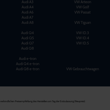
Audi A3
VW Arteon
Audi A4
VW Golf
Audi A6
VW Passat
Audi A7
Audi A8
VW Tiguan
Audi Q4
VW ID.3
Audi Q5
VW ID.4
Audi Q7
VW ID.5
Audi Q8
Audi e-tron
Audi Q4 e-tron
Audi Q8 e-tron
VW Gebrauchtwagen
verbindlichen Preisempfehlung des Herstellers am Tag der Erstzulassung (Neupreis).