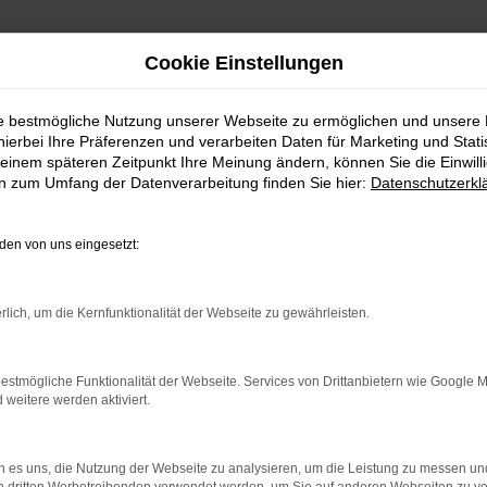
Cookie Einstellungen
ie bestmögliche Nutzung unserer Webseite zu ermöglichen und unsere
hierbei Ihre Präferenzen und verarbeiten Daten für Marketing und Stati
einem späteren Zeitpunkt Ihre Meinung ändern, können Sie die Einwillig
en zum Umfang der Datenverarbeitung finden Sie hier:
Datenschutzerkl
 finanzieren
en von uns eingesetzt:
len Jahren Fahrzeuge des Herstellers VW, was natürlich auch den Tiguan e
rlich, um die Kernfunktionalität der Webseite zu gewährleisten.
ng und einwandfreie Qualität wie durch ein gelungenes Design. Gerne er
ich zu durchstöbern. Reinhardt Automobile versteht sich als Gebrauchtw
können, was für den VW Tiguan im vollen Umfang gilt.
estmögliche Funktionalität der Webseite. Services von Drittanbietern wie Google 
eitere werden aktiviert.
r: Network Error
 es uns, die Nutzung der Webseite zu analysieren, um die Leistung zu messen u