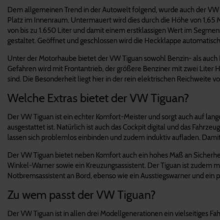
Dem allgemeinen Trend in der Autowelt folgend, wurde auch der VW 
Platz im Innenraum. Untermauert wird dies durch die Höhe von 1,65 M
von bis zu 1.650 Liter und damit einem erstklassigen Wert im Segme
gestaltet. Geöffnet und geschlossen wird die Heckklappe automatisc
Unter der Motorhaube bietet der VW Tiguan sowohl Benzin- als auch 
Gefahren wird mit Frontantrieb, der größere Benziner mit zwei Liter 
sind. Die Besonderheit liegt hier in der rein elektrischen Reichweite 
Welche Extras bietet der VW Tiguan?
Der VW Tiguan ist ein echter Komfort-Meister und sorgt auch auf lan
ausgestattet ist. Natürlich ist auch das Cockpit digital und das Fahr
lassen sich problemlos einbinden und zudem induktiv aufladen. Damit
Der VW Tiguan bietet neben Komfort auch ein hohes Maß an Sicherheit
Winkel-Warner sowie ein Kreuzungsassistent. Der Tiguan ist zudem mit T
Notbremsassistent an Bord, ebenso wie ein Ausstiegswarner und ein 
Zu wem passt der VW Tiguan?
Der VW Tiguan ist in allen drei Modellgenerationen ein vielseitiges 