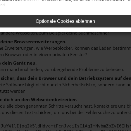
on dritten Werbetreibenden verwendet werden, um Sie auf anderen Webseiten zu ve
ind.
n ist ein Fehler aufgetreten.
 ein paar Tipps, die dir helfen können:
Optionale Cookies ablehnen
rüfe deine Firewall und deine Internetverbindung.
 andere Webseiten, zum Beispiel deine Suchmaschine?
 deine Browsererweiterungen.
 Erweiterungen, wie Werbeblocker, können das Laden bestimmter 
n Browser oder in einem privaten Fenster?
e dein Gerät neu.
ann manchmal helfen, vorübergehende Probleme zu beheben.
e sicher, dass dein Browser und dein Betriebssystem auf de
ete Software birgt nicht nur ein Sicherheitsrisiko, sondern kann
tützt werden.
 dich an den Webseitenbetreiber.
u alle oben genannten Schritte versucht hast, kontaktiere uns 
 uns diesen Text schicken, um uns bei der Fehlersuche zu unterst
CJuYW1lIjogIk5ldHdvcmtFcnJvciIsCiAgImNvbmZpZyI6IHs