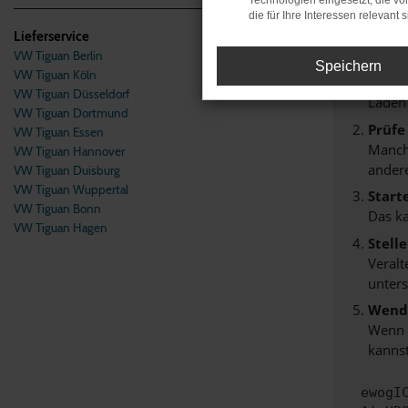
Technologien eingesetzt, die v
die für Ihre Interessen relevant s
Beim Lade
Lieferservice
Hier sind
VW Tiguan Berlin
Speichern
VW Tiguan Köln
Überp
VW Tiguan Düsseldorf
Laden
VW Tiguan Dortmund
Prüfe
VW Tiguan Essen
Manche
VW Tiguan Hannover
andere
VW Tiguan Duisburg
VW Tiguan Wuppertal
Start
VW Tiguan Bonn
Das k
VW Tiguan Hagen
Stell
Veralt
unters
Wende
Wenn d
kannst
ewogI