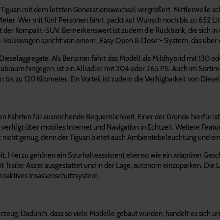
Tiguan mit dem letzten Generationswechsel vergrößert. Mittlerweile s
eter. Wer mit fünf Personen fährt, packt auf Wunsch noch bis zu 652 L
nt der Kompakt-SUV. Bemerkenswert ist zudem die Rückbank, die sich in 
h. Volkswagen spricht von einem „Easy Open & Close“- System, das über
Dieselaggregate. Als Benziner fährt das Modell als Mildhybrid mit 130
Hubraum hingegen, ist ein Allradler mit 204 oder 265 PS. Auch im Sortim
von bis zu 120 Kilometer. Ein Vorteil ist zudem die Verfügbarkeit von Dies
gen Fahrten für ausreichende Bequemlichkeit. Einer der Gründe hierfür i
zeug verfügt über mobiles Internet und Navigation in Echtzeit. Weitere F
 nicht genug, denn der Tiguan bietet auch Ambientebeleuchtung und ein 
. Hierzu gehören ein Spurhalteassistent ebenso wie ein adaptiver Gesch
railer Assist ausgestattet und in der Lage, autonom einzuparken. Die List
proaktives Insassenschutzsystem.
Fahrzeug. Dadurch, dass so viele Modelle gebaut wurden, handelt es sich 