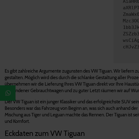
AiaHR
aXRlP
ZmaWx
Mzc3O
1bb3J
ZSZzb
wsCiA
cHJvZ
Es gibt zahlreiche Argumente zugunsten des VW Tiguan. Wir liefern zus
gestalten. Möglich wird dies durch die schlanke Gestaltung aller Pro
übernehmen wir die Lieferung Ihres VW Tiguan direkt vor Ihre Haustü
vorhandener Gebrauchtwagen und zu guter Letzt räumen wir auf Wuns
Der VW Tiguan ist ein junger Klassiker und das erfolgreichste SUV sei
Besonders war das Fahrzeug von Beginn an, was sich auch anhand der
Mischung aus Tiger und Leguan machte das Rennen. Der Tiguan ist seit
und Komfort.
Eckdaten zum VW Tiguan