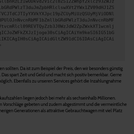
GllbnRzLzIwODkvd2Vic2l0ZS12ZWhpY2xlcz93ZWJz
lbGRdPWlzT3duJmZpbHRlclswXVt2YWx1ZV09dHJ1ZS
TVCJTdCJTIyYXVkYXJpc19pZCUyMiUzQSUyMjViODNl
dPUlOJnNvcnRbMF1bZmllbGRdPWlzT3duJnNvcnRbMF
VtvcmRlcl09REVTQyZzb3J0WzJdW2ZpZWxkXT1wcmlj
gICJoZWFkZXJzIjoge30sCiAgICAiYm9keSI6IG51bG
iIKICAgIH0sCiAgICAidGltZW91dCI6IDAsCiAgICAi
=
 sollten. Da ist zum Beispiel der Preis, den wir besonders günstig
. Das spart Zeit und Geld und macht sich positiv bemerkbar. Gerne
möglich. Ebenfalls zu unseren Services gehört die Inzahlungnahme
kaufszahlen liegen jedoch bei mehr als sechseinhalb Millionen.
 um Vorschläge gebeten und zudem abgestimmt und die vermeintliche
herigen Generationen als attraktive Gebrauchtwagen mit viel Platz