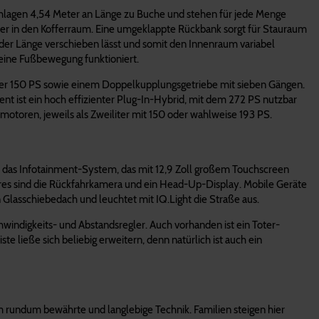
chlagen 4,54 Meter an Länge zu Buche und stehen für jede Menge
iter in den Kofferraum. Eine umgeklappte Rückbank sorgt für Stauraum
der Länge verschieben lässt und somit den Innenraum variabel
 eine Fußbewegung funktioniert.
 oder 150 PS sowie einem Doppelkupplungsgetriebe mit sieben Gängen.
ent ist ein hoch effizienter Plug-In-Hybrid, mit dem 272 PS nutzbar
elmotoren, jeweils als Zweiliter mit 150 oder wahlweise 193 PS.
st das Infotainment-System, das mit 12,9 Zoll großem Touchscreen
eatures sind die Rückfahrkamera und ein Head-Up-Display. Mobile Geräte
Glasschiebedach und leuchtet mit IQ.Light die Straße aus.
windigkeits- und Abstandsregler. Auch vorhanden ist ein Toter-
e ließe sich beliebig erweitern, denn natürlich ist auch ein
um rundum bewährte und langlebige Technik. Familien steigen hier