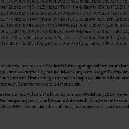
0cHM6Ly9hcGkueC5ha3MtcHJvZC5hdWRhcmlzLm5ldC92MS9jb
TVmY2UzYzkxYjJkYzZjMzAzYTUxYmQ4NyZmaWx0ZXJbMF1bZml
0ZXJbMV1bZmllbGRdPW1vZGVsJmZpbHRlclsxXVt2YWx1ZV09J
GE5YTUyMzAyNTAwMjM3MCUyMiU3RCU1RCZmaWx0ZXJbMV1bb3B
kZXJdPURFU0Mmc29ydFsxXVtmaWVsZF09aXNUb3Amc29ydFsxX
3J0WzJdW29yZGVyXT1BU0MmbGltaXQ9MjAmc2tpcD0wIiwKICA
gICAiZXhwZWN0IjogewogICAgICAicmVzcG9uc2VUeXBlIjogI
3Jlc3MiOiBudWxsLAogICAgInJpc2t5IjogZmFsc2UKICB9Cn0
ätzlich Gründe, weshalb Sie dieses Fahrzeug ausgerechnet bei uns kaufen
zesse und eine komplett digitale Kaufabwicklung ohne lästigen Papierkram
r und auch eine Finanzierung zu monatlich knapp kalkulierten Raten ist 
ch auch Garantien von bis zu 24 Monate ein.
nes Herstellers. Auf dem Markt ist das Kompakt-Modell seit 2007, die Ver
 Namensgebung zeigt. Eine bekannte Autozeitschrift hatte seine Leser
 Ende 2023 in Generation drei unterwegs, doch eignen sich auch die vor