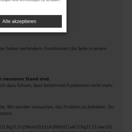
rfolgen und um Anzeigen zu schalten,
Alle akzeptieren
Seiten verhindern. Funktioniert die Seite in einem
m neuesten Stand sind.
 auch dazu führen, dass bestimmte Funktionen nicht mehr
bitte. Wir werden versuchen, das Problem zu beheben. Du
ützen:
KICAgICJtZXRob2QiOiAiR0VUIiwKICAgICJ1cmwiOi