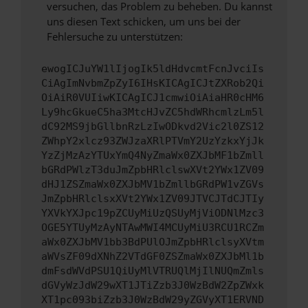
versuchen, das Problem zu beheben. Du kannst
uns diesen Text schicken, um uns bei der
Fehlersuche zu unterstützen:
ewogICJuYW1lIjogIk5ldHdvcmtFcnJvciIs
CiAgImNvbmZpZyI6IHsKICAgICJtZXRob2Qi
OiAiR0VUIiwKICAgICJ1cmwiOiAiaHR0cHM6
Ly9hcGkueC5ha3MtcHJvZC5hdWRhcmlzLm5l
dC92MS9jbGllbnRzLzIwODkvd2Vic2l0ZS12
ZWhpY2xlcz93ZWJzaXRlPTVmY2UzYzkxYjJk
YzZjMzAzYTUxYmQ4NyZmaWx0ZXJbMF1bZmll
bGRdPWlzT3duJmZpbHRlclswXVt2YWx1ZV09
dHJ1ZSZmaWx0ZXJbMV1bZmllbGRdPW1vZGVs
JmZpbHRlclsxXVt2YWx1ZV09JTVCJTdCJTIy
YXVkYXJpc19pZCUyMiUzQSUyMjViODNlMzc3
OGE5YTUyMzAyNTAwMWI4MCUyMiU3RCU1RCZm
aWx0ZXJbMV1bb3BdPUlOJmZpbHRlclsyXVtm
aWVsZF09dXNhZ2VTdGF0ZSZmaWx0ZXJbMl1b
dmFsdWVdPSU1QiUyMlVTRUQlMjIlNUQmZmls
dGVyWzJdW29wXT1JTiZzb3J0WzBdW2ZpZWxk
XT1pc093biZzb3J0WzBdW29yZGVyXT1ERVND