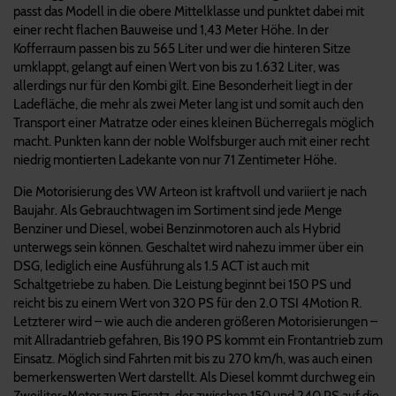
passt das Modell in die obere Mittelklasse und punktet dabei mit
einer recht flachen Bauweise und 1,43 Meter Höhe. In der
Kofferraum passen bis zu 565 Liter und wer die hinteren Sitze
umklappt, gelangt auf einen Wert von bis zu 1.632 Liter, was
allerdings nur für den Kombi gilt. Eine Besonderheit liegt in der
Ladefläche, die mehr als zwei Meter lang ist und somit auch den
Transport einer Matratze oder eines kleinen Bücherregals möglich
macht. Punkten kann der noble Wolfsburger auch mit einer recht
niedrig montierten Ladekante von nur 71 Zentimeter Höhe.
Die Motorisierung des VW Arteon ist kraftvoll und variiert je nach
Baujahr. Als Gebrauchtwagen im Sortiment sind jede Menge
Benziner und Diesel, wobei Benzinmotoren auch als Hybrid
unterwegs sein können. Geschaltet wird nahezu immer über ein
DSG, lediglich eine Ausführung als 1.5 ACT ist auch mit
Schaltgetriebe zu haben. Die Leistung beginnt bei 150 PS und
reicht bis zu einem Wert von 320 PS für den 2.0 TSI 4Motion R.
Letzterer wird – wie auch die anderen größeren Motorisierungen –
mit Allradantrieb gefahren, Bis 190 PS kommt ein Frontantrieb zum
Einsatz. Möglich sind Fahrten mit bis zu 270 km/h, was auch einen
bemerkenswerten Wert darstellt. Als Diesel kommt durchweg ein
Zweiliter-Motor zum Einsatz, der zwischen 150 und 240 PS auf die