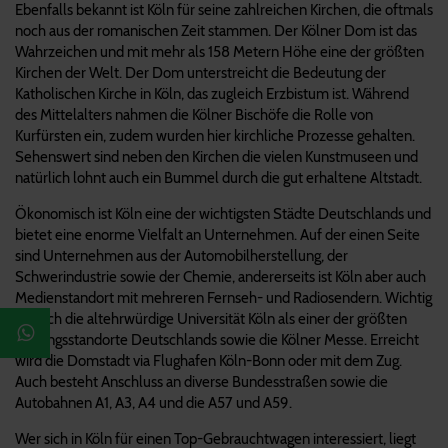
Ebenfalls bekannt ist Köln für seine zahlreichen Kirchen, die oftmals
noch aus der romanischen Zeit stammen. Der Kölner Dom ist das
Wahrzeichen und mit mehr als 158 Metern Höhe eine der größten
Kirchen der Welt. Der Dom unterstreicht die Bedeutung der
Katholischen Kirche in Köln, das zugleich Erzbistum ist. Während
des Mittelalters nahmen die Kölner Bischöfe die Rolle von
Kurfürsten ein, zudem wurden hier kirchliche Prozesse gehalten.
Sehenswert sind neben den Kirchen die vielen Kunstmuseen und
natürlich lohnt auch ein Bummel durch die gut erhaltene Altstadt.
Ökonomisch ist Köln eine der wichtigsten Städte Deutschlands und
bietet eine enorme Vielfalt an Unternehmen. Auf der einen Seite
sind Unternehmen aus der Automobilherstellung, der
Schwerindustrie sowie der Chemie, andererseits ist Köln aber auch
Medienstandort mit mehreren Fernseh- und Radiosendern. Wichtig
ist auch die altehrwürdige Universität Köln als einer der größten
Bildungsstandorte Deutschlands sowie die Kölner Messe. Erreicht
wird die Domstadt via Flughafen Köln-Bonn oder mit dem Zug.
Auch besteht Anschluss an diverse Bundesstraßen sowie die
Autobahnen A1, A3, A4 und die A57 und A59.
Wer sich in Köln für einen Top-Gebrauchtwagen interessiert, liegt