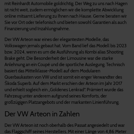
mit Reinhardt Automobile goldrichtig. Der Weg zu uns nach Hagen
ist nicht weit, zudem ermöglichen wir die komplette Abwicklung
online mitsamt Lieferung zu Ihnen nach Hause. Gerne beraten wir
Sie vor Ort oder telefonisch und bieten sowohl Garantien als auch
Finanzierung und Inzahlungnahme.
Der VW Arteon war eines der elegantesten Modelle, das
Volkswagen jemals gebaut hat. Vom Band lief das Modell bis 2023
bzw. 2024, wenn es um die Ausführung als Kombi alias Shooting
Brake geht. Die Besonderheit der Limousine war die starke
Anlehnung an ein Coupé und die sportliche Auslegung. Technisch
basiert das Mittelklasse-Modell auf dem Modularen
Querbaukasten von VW und ist somit ein enger Verwandter des
Škoda Superb. Auf dem Markt erschien der Arteon im Jahr 2017
und erhielt sogleich ein „Goldenes Lenkrad“. Prämiert wurde das
Fahrzeug unter anderem aufgrund seines Komforts, der
großzügigen Platzangebots und der markanten Linienführung.
Der VW Arteon in Zahlen
Der VW Arteon ist noch oberhalb des Passat angesiedelt und war
das Flaggschiff seines Herstellers. Mit einer Länge von 4,86 Meter