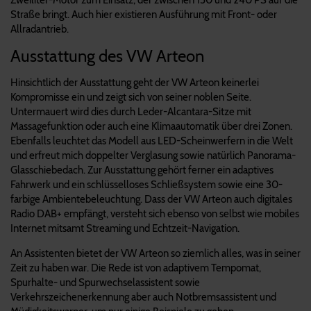
Straße bringt. Auch hier existieren Ausführung mit Front- oder
Allradantrieb.
Ausstattung des VW Arteon
Hinsichtlich der Ausstattung geht der VW Arteon keinerlei
Kompromisse ein und zeigt sich von seiner noblen Seite.
Untermauert wird dies durch Leder-Alcantara-Sitze mit
Massagefunktion oder auch eine Klimaautomatik über drei Zonen.
Ebenfalls leuchtet das Modell aus LED-Scheinwerfern in die Welt
und erfreut mich doppelter Verglasung sowie natürlich Panorama-
Glasschiebedach. Zur Ausstattung gehört ferner ein adaptives
Fahrwerk und ein schlüsselloses Schließsystem sowie eine 30-
farbige Ambientebeleuchtung. Dass der VW Arteon auch digitales
Radio DAB+ empfängt, versteht sich ebenso von selbst wie mobiles
Internet mitsamt Streaming und Echtzeit-Navigation.
An Assistenten bietet der VW Arteon so ziemlich alles, was in seiner
Zeit zu haben war. Die Rede ist von adaptivem Tempomat,
Spurhalte- und Spurwechselassistent sowie
Verkehrszeichenerkennung aber auch Notbremsassistent und