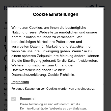
Zum
0
Hauptinhalt
Cookie Einstellungen
springen
Startseite
Köln
VW
VW Arteon
Das spricht für einen VW Arteon
Wir nutzen Cookies, um Ihnen die bestmögliche
Gebrauchtwagen in Köln
Nutzung unserer Webseite zu ermöglichen und unsere
Das spricht für einen
Kommunikation mit Ihnen zu verbessern. Wir
berücksichtigen hierbei Ihre Präferenzen und
VW Arteon
verarbeiten Daten für Marketing und Statistiken nur,
wenn Sie uns Ihre Einwilligung geben. Wenn Sie zu
Gebrauchtwagen in
einem späteren Zeitpunkt Ihre Meinung ändern, können
Sie die Einwilligung jederzeit für die Zukunft widerrufen.
Köln
Weitere Informationen zum Umfang der
Datenverarbeitung finden Sie hier:
Datenschutzerklärung
,
Cookie-Richtlinie
.
Die Entscheidung zugunsten eines Autos ist immer zugleich
Impressum
emotional wie vom Verstand geprägt. Das gilt auch für unsere VW
Arteon Gebrauchtwagen, die einerseits einen hohen praktischen
Folgende Kategorien von Cookies werden von uns eingesetzt:
Nutzen aufweisen, andererseits aber auch eine Menge Spaß
Essentiell
machen. Wenn Sie viel in Köln und Umgebung unterwegs sind,
eignet sich dieses Modell ausgezeichnet und überzeugt unter
Diese Technologien sind erforderlich, um die
Kernfunktionalität der Webseite zu gewährleisten.
anderem durch seine Langlebigkeit und Qualität. Bei Reinhardt