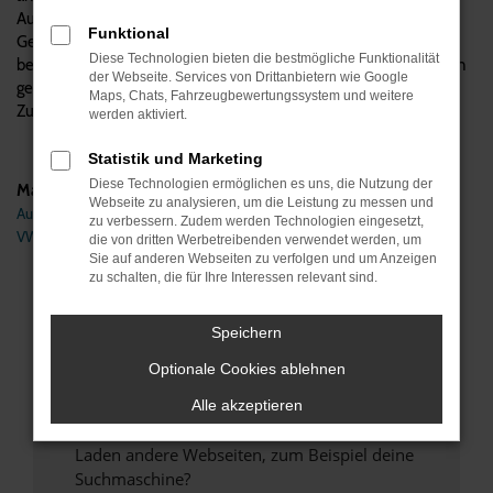
Automobile verstehen wir uns als Experten für VW
Funktional
Gebrauchtwagen, was natürlich auch den Arteon einschließt. Wir
Diese Technologien bieten die bestmögliche Funktionalität
beraten kompetent und vom Hersteller unabhängig, beantworten
der Webseite. Services von Drittanbietern wie Google
gerne Ihre Fragen und übernehmen auf Wunsch auch den
Maps, Chats, Fahrzeugbewertungssystem und weitere
Zulassungsservice und die Lieferung direkt zu Ihnen nach Köln.
werden aktiviert.
Statistik und Marketing
Diese Technologien ermöglichen es uns, die Nutzung der
Marken
Webseite zu analysieren, um die Leistung zu messen und
Audi
zu verbessern. Zudem werden Technologien eingesetzt,
VW
die von dritten Werbetreibenden verwendet werden, um
Sie auf anderen Webseiten zu verfolgen und um Anzeigen
zu schalten, die für Ihre Interessen relevant sind.
Fehler: Network Error
Speichern
Beim Laden ist ein Fehler aufgetreten.
Hier sind ein paar Tipps, die dir helfen können:
Optionale Cookies ablehnen
Überprüfe deine Firewall und deine
Alle akzeptieren
Internetverbindung.
Laden andere Webseiten, zum Beispiel deine
Suchmaschine?