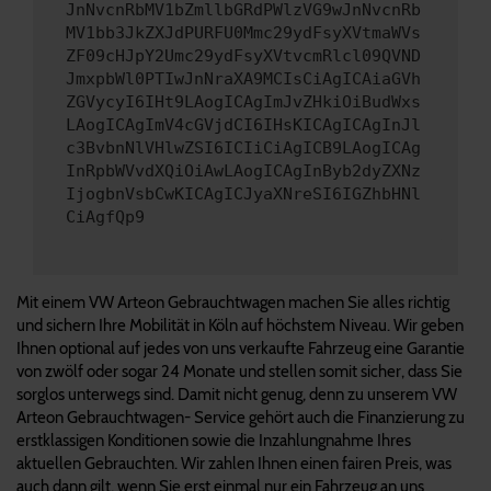
JnNvcnRbMV1bZmllbGRdPWlzVG9wJnNvcnRb
MV1bb3JkZXJdPURFU0Mmc29ydFsyXVtmaWVs
ZF09cHJpY2Umc29ydFsyXVtvcmRlcl09QVND
JmxpbWl0PTIwJnNraXA9MCIsCiAgICAiaGVh
ZGVycyI6IHt9LAogICAgImJvZHkiOiBudWxs
LAogICAgImV4cGVjdCI6IHsKICAgICAgInJl
c3BvbnNlVHlwZSI6ICIiCiAgICB9LAogICAg
InRpbWVvdXQiOiAwLAogICAgInByb2dyZXNz
IjogbnVsbCwKICAgICJyaXNreSI6IGZhbHNl
CiAgfQp9
Mit einem VW Arteon Gebrauchtwagen machen Sie alles richtig
und sichern Ihre Mobilität in Köln auf höchstem Niveau. Wir geben
Ihnen optional auf jedes von uns verkaufte Fahrzeug eine Garantie
von zwölf oder sogar 24 Monate und stellen somit sicher, dass Sie
sorglos unterwegs sind. Damit nicht genug, denn zu unserem VW
Arteon Gebrauchtwagen- Service gehört auch die Finanzierung zu
erstklassigen Konditionen sowie die Inzahlungnahme Ihres
aktuellen Gebrauchten. Wir zahlen Ihnen einen fairen Preis, was
auch dann gilt, wenn Sie erst einmal nur ein Fahrzeug an uns