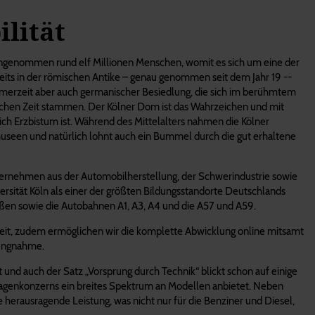
lität
mengenommen rund elf Millionen Menschen, womit es sich um eine der
reits in der römischen Antike – genau genommen seit dem Jahr 19 --
r Römerzeit aber auch germanischer Besiedlung, die sich im berühmtem
schen Zeit stammen. Der Kölner Dom ist das Wahrzeichen und mit
ich Erzbistum ist. Während des Mittelalters nahmen die Kölner
museen und natürlich lohnt auch ein Bummel durch die gut erhaltene
nternehmen aus der Automobilherstellung, der Schwerindustrie sowie
ersität Köln als einer der größten Bildungsstandorte Deutschlands
aßen sowie die Autobahnen A1, A3, A4 und die A57 und A59.
t weit, zudem ermöglichen wir die komplette Abwicklung online mitsamt
lungnahme.
t und auch der Satz „Vorsprung durch Technik“ blickt schon auf einige
swagenkonzerns ein breites Spektrum an Modellen anbietet. Neben
herausragende Leistung, was nicht nur für die Benziner und Diesel,