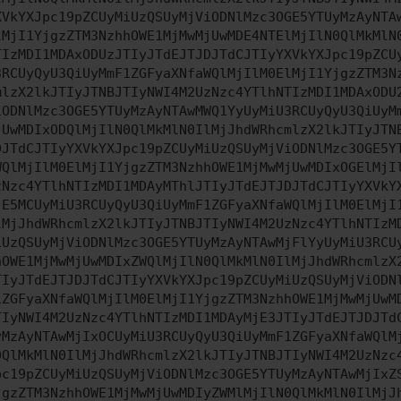
XVkYXJpc19pZCUyMiUzQSUyMjViODNlMzc3OGE5YTUyMzAyNTA
lMjI1YjgzZTM3NzhhOWE1MjMwMjUwMDE4NTElMjIlN0QlMkMlN
TIzMDI1MDAxODUzJTIyJTdEJTJDJTdCJTIyYXVkYXJpc19pZCU
3RCUyQyU3QiUyMmF1ZGFyaXNfaWQlMjIlM0ElMjI1YjgzZTM3N
mlzX2lkJTIyJTNBJTIyNWI4M2UzNzc4YTlhNTIzMDI1MDAxODU
iODNlMzc3OGE5YTUyMzAyNTAwMWQ1YyUyMiU3RCUyQyU3QiUyM
jUwMDIxODQlMjIlN0QlMkMlN0IlMjJhdWRhcmlzX2lkJTIyJTN
DJTdCJTIyYXVkYXJpc19pZCUyMiUzQSUyMjViODNlMzc3OGE5Y
WQlMjIlM0ElMjI1YjgzZTM3NzhhOWE1MjMwMjUwMDIxOGElMjI
zNzc4YTlhNTIzMDI1MDAyMThlJTIyJTdEJTJDJTdCJTIyYXVkY
jE5MCUyMiU3RCUyQyU3QiUyMmF1ZGFyaXNfaWQlMjIlM0ElMjI
lMjJhdWRhcmlzX2lkJTIyJTNBJTIyNWI4M2UzNzc4YTlhNTIzM
iUzQSUyMjViODNlMzc3OGE5YTUyMzAyNTAwMjFlYyUyMiU3RCU
hOWE1MjMwMjUwMDIxZWQlMjIlN0QlMkMlN0IlMjJhdWRhcmlzX
TIyJTdEJTJDJTdCJTIyYXVkYXJpc19pZCUyMiUzQSUyMjViODN
1ZGFyaXNfaWQlMjIlM0ElMjI1YjgzZTM3NzhhOWE1MjMwMjUwM
TIyNWI4M2UzNzc4YTlhNTIzMDI1MDAyMjE3JTIyJTdEJTJDJTd
yMzAyNTAwMjIxOCUyMiU3RCUyQyU3QiUyMmF1ZGFyaXNfaWQlM
0QlMkMlN0IlMjJhdWRhcmlzX2lkJTIyJTNBJTIyNWI4M2UzNzc
pc19pZCUyMiUzQSUyMjViODNlMzc3OGE5YTUyMzAyNTAwMjIxZ
jgzZTM3NzhhOWE1MjMwMjUwMDIyZWMlMjIlN0QlMkMlN0IlMjJ