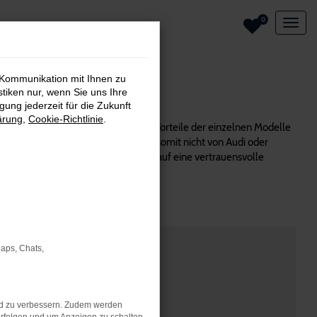
0
 Kommunikation mit Ihnen zu
stiken nur, wenn Sie uns Ihre
ung jederzeit für die Zukunft
ärung
,
Cookie-Richtlinie
.
rsteller und wissen genau, worin die Vorteile der einzelnen Modelle
 ein unabhängiger Autohändler und somit nicht von Audi oder
rsteht sich von selbst. Setzen Sie auf eine vertrauensvolle
Maps, Chats,
nd zu verbessern. Zudem werden