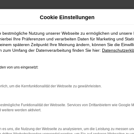
Cookie Einstellungen
ie bestmögliche Nutzung unserer Webseite zu ermöglichen und unsere
 in Köln steigen
hierbei Ihre Präferenzen und verarbeiten Daten für Marketing und Stati
einem späteren Zeitpunkt Ihre Meinung ändern, können Sie die Einwillig
en zum Umfang der Datenverarbeitung finden Sie hier:
Datenschutzerkl
efflich. Bei Reinhardt Automobile setzen wir natürlich auch auf diesen He
wagen in Topzustand, wozu natürlich auch Jahreswagen zählen. Wir sind
eten wir gerne einen Lieferservice und auch die persönliche Beratung ve
en von uns eingesetzt:
en Mehrwerte, die wir Ihnen bieten.
rlich, um die Kernfunktionalität der Webseite zu gewährleisten.
r: Network Error
estmögliche Funktionalität der Webseite. Services von Drittanbietern wie Google 
eitere werden aktiviert.
n ist ein Fehler aufgetreten.
 ein paar Tipps, die dir helfen können:
 es uns, die Nutzung der Webseite zu analysieren, um die Leistung zu messen u