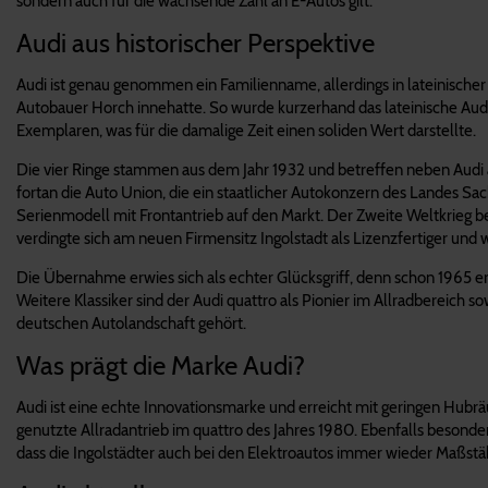
sondern auch für die wachsende Zahl an E-Autos gilt.
Audi aus historischer Perspektive
Audi ist genau genommen ein Familienname, allerdings in lateinisch
Autobauer Horch innehatte. So wurde kurzerhand das lateinische Audi
Exemplaren, was für die damalige Zeit einen soliden Wert darstellte.
Die vier Ringe stammen aus dem Jahr 1932 und betreffen neben Aud
fortan die Auto Union, die ein staatlicher Autokonzern des Landes Sa
Serienmodell mit Frontantrieb auf den Markt. Der Zweite Weltkrieg 
verdingte sich am neuen Firmensitz Ingolstadt als Lizenzfertiger un
Die Übernahme erwies sich als echter Glücksgriff, denn schon 1965 ers
Weitere Klassiker sind der Audi quattro als Pionier im Allradbereich 
deutschen Autolandschaft gehört.
Was prägt die Marke Audi?
Audi ist eine echte Innovationsmarke und erreicht mit geringen Hub
genutzte Allradantrieb im quattro des Jahres 1980. Ebenfalls besond
dass die Ingolstädter auch bei den Elektroautos immer wieder Maßstä