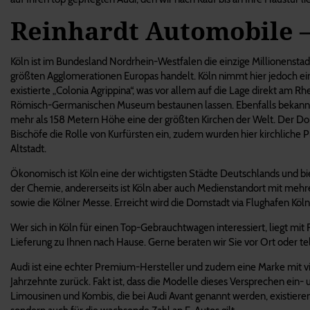
Reinhardt Automobile – 
Köln ist im Bundesland Nordrhein-Westfalen die einzige Millionenst
größten Agglomerationen Europas handelt. Köln nimmt hier jedoch ein
existierte „Colonia Agrippina“, was vor allem auf die Lage direkt am 
Römisch-Germanischen Museum bestaunen lassen. Ebenfalls bekannt is
mehr als 158 Metern Höhe eine der größten Kirchen der Welt. Der Dom 
Bischöfe die Rolle von Kurfürsten ein, zudem wurden hier kirchliche
Altstadt.
Ökonomisch ist Köln eine der wichtigsten Städte Deutschlands und b
der Chemie, andererseits ist Köln aber auch Medienstandort mit mehre
sowie die Kölner Messe. Erreicht wird die Domstadt via Flughafen Kö
Wer sich in Köln für einen Top-Gebrauchtwagen interessiert, liegt mi
Lieferung zu Ihnen nach Hause. Gerne beraten wir Sie vor Ort oder t
Audi ist eine echter Premium-Hersteller und zudem eine Marke mit viel 
Jahrzehnte zurück. Fakt ist, dass die Modelle dieses Versprechen ei
Limousinen und Kombis, die bei Audi Avant genannt werden, existiere