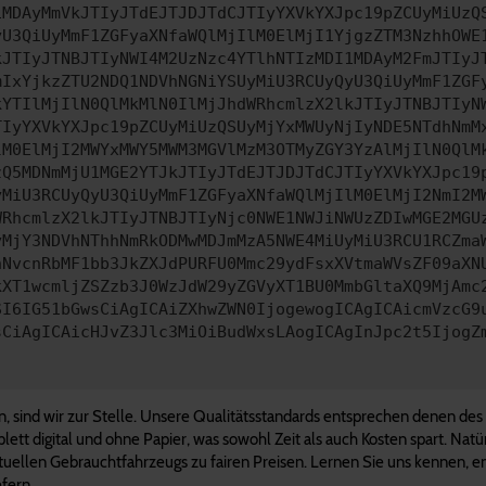
1MDAyMmVkJTIyJTdEJTJDJTdCJTIyYXVkYXJpc19pZCUyMiUzQ
yU3QiUyMmF1ZGFyaXNfaWQlMjIlM0ElMjI1YjgzZTM3NzhhOWE
kJTIyJTNBJTIyNWI4M2UzNzc4YTlhNTIzMDI1MDAyM2FmJTIyJ
mIxYjkzZTU2NDQ1NDVhNGNiYSUyMiU3RCUyQyU3QiUyMmF1ZGF
kYTIlMjIlN0QlMkMlN0IlMjJhdWRhcmlzX2lkJTIyJTNBJTIyN
TIyYXVkYXJpc19pZCUyMiUzQSUyMjYxMWUyNjIyNDE5NTdhNmM
lM0ElMjI2MWYxMWY5MWM3MGVlMzM3OTMyZGY3YzAlMjIlN0QlM
zQ5MDNmMjU1MGE2YTJkJTIyJTdEJTJDJTdCJTIyYXVkYXJpc19
yMiU3RCUyQyU3QiUyMmF1ZGFyaXNfaWQlMjIlM0ElMjI2NmI2M
WRhcmlzX2lkJTIyJTNBJTIyNjc0NWE1NWJiNWUzZDIwMGE2MGU
yMjY3NDVhNThhNmRkODMwMDJmMzA5NWE4MiUyMiU3RCU1RCZma
nNvcnRbMF1bb3JkZXJdPURFU0Mmc29ydFsxXVtmaWVsZF09aXN
kXT1wcmljZSZzb3J0WzJdW29yZGVyXT1BU0MmbGltaXQ9MjAmc
SI6IG51bGwsCiAgICAiZXhwZWN0IjogewogICAgICAicmVzcG9
sCiAgICAicHJvZ3Jlc3MiOiBudWxsLAogICAgInJpc2t5IjogZ
n, sind wir zur Stelle. Unsere Qualitätsstandards entsprechen denen des
ett digital und ohne Papier, was sowohl Zeit als auch Kosten spart. Natü
uellen Gebrauchtfahrzeugs zu fairen Preisen. Lernen Sie uns kennen, en
efern.