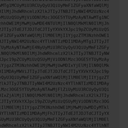
wMTg1MCUyMiU3RCUyQyU3QiUyMmF1ZGFyaXNfaWQlMj
0IlMjJhdWRhcmlzX2lkJTIyJTNBJTIyNWI4M2UzNzc4
yMiUzQSUyMjViODNlMzc3OGE5YTUyMzAyNTAwMTg1NC
zhhOWE1MjMwMjUwMDE4NTUlMjIlN0QlMkMlN0IlMjJh
2JTIyJTdEJTJDJTdCJTIyYXVkYXJpc19pZCUyMiUzQS
mF1ZGFyaXNfaWQlMjIlM0ElMjI1YjgzZTM3NzhhOWE1
BJTIyNWI4M2UzNzc4YTlhNTIzMDI1MDAyMTg1JTIyJT
TUyMzAyNTAwMjE4NyUyMiU3RCUyQyU3QiUyMmF1ZGFy
lN0QlMkMlN0IlMjJhdWRhcmlzX2lkJTIyJTNBJTIyNW
XJpc19pZCUyMiUzQSUyMjViODNlMzc3OGE5YTUyMzAy
1YjgzZTM3NzhhOWE1MjMwMjUwMDIxYjElMjIlN0QlMk
DI1MDAyMWViJTIyJTdEJTJDJTdCJTIyYXVkYXJpc19p
yQyU3QiUyMmF1ZGFyaXNfaWQlMjIlM0ElMjI1YjgzZT
2lkJTIyJTNBJTIyNWI4M2UzNzc4YTlhNTIzMDI1MDAy
lMzc3OGE5YTUyMzAyNTAwMjFlZiUyMiU3RCUyQyU3Qi
DIxZjAlMjIlN0QlMkMlN0IlMjJhdWRhcmlzX2lkJTIy
CJTIyYXVkYXJpc19pZCUyMiUzQSUyMjViODNlMzc3OG
jIlM0ElMjI1YjgzZTM3NzhhOWE1MjMwMjUwMDIyMTkl
4YTlhNTIzMDI1MDAyMjFhJTIyJTdEJTJDJTdCJTIyYX
SUyMiU3RCUyQyU3QiUyMmF1ZGFyaXNfaWQlMjIlM0El
hdWRhcmlzX2lkJTIyJTNBJTIyNWI4M2UzNzc4YTlhNT