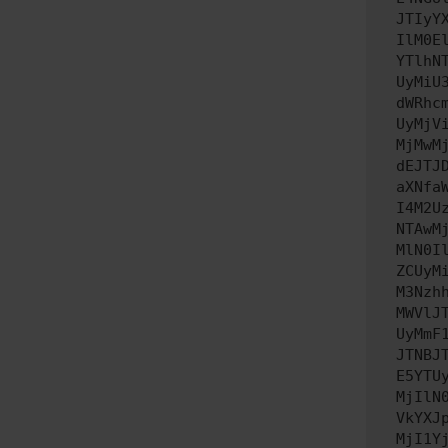
JTIyY
IlM0E
YTlhN
UyMiU
dWRhc
UyMjV
MjMwM
dEJTJ
aXNfa
I4M2U
NTAwM
MlN0I
ZCUyM
M3Nzh
MWVlJ
UyMmF
JTNBJ
E5YTU
MjIlN
VkYXJ
MjI1Y