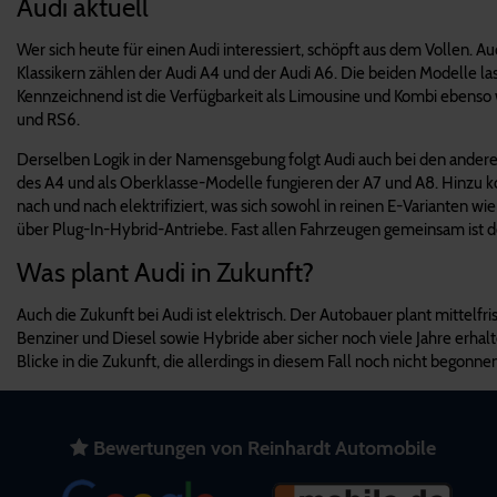
Audi aktuell
Wer sich heute für einen Audi interessiert, schöpft aus dem Vollen. 
Klassikern zählen der Audi A4 und der Audi A6. Die beiden Modelle la
Kennzeichnend ist die Verfügbarkeit als Limousine und Kombi ebenso 
und RS6.
Derselben Logik in der Namensgebung folgt Audi auch bei den anderen 
des A4 und als Oberklasse-Modelle fungieren der A7 und A8. Hinzu k
nach und nach elektrifiziert, was sich sowohl in reinen E-Varianten 
über Plug-In-Hybrid-Antriebe. Fast allen Fahrzeugen gemeinsam ist de
Was plant Audi in Zukunft?
Auch die Zukunft bei Audi ist elektrisch. Der Autobauer plant mittel
Benziner und Diesel sowie Hybride aber sicher noch viele Jahre erh
Blicke in die Zukunft, die allerdings in diesem Fall noch nicht begonnen
Bewertungen von Reinhardt Automobile