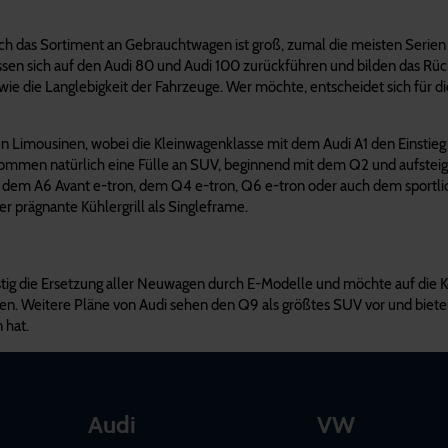
Auch das Sortiment an Gebrauchtwagen ist groß, zumal die meisten Serien
ssen sich auf den Audi 80 und Audi 100 zurückführen und bilden das Rück
wie die Langlebigkeit der Fahrzeuge. Wer möchte, entscheidet sich für 
Limousinen, wobei die Kleinwagenklasse mit dem Audi A1 den Einstieg lie
ommen natürlich eine Fülle an SUV, beginnend mit dem Q2 und aufsteige
wie dem A6 Avant e-tron, dem Q4 e-tron, Q6 e-tron oder auch dem sportl
r prägnante Kühlergrill als Singleframe.
fristig die Ersetzung aller Neuwagen durch E-Modelle und möchte auf die 
alten. Weitere Pläne von Audi sehen den Q9 als größtes SUV vor und b
 hat.
Audi
VW