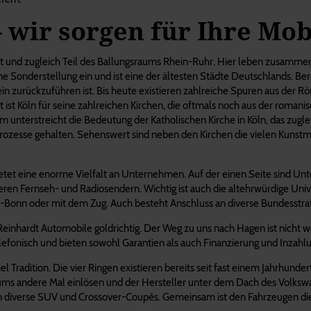
wir sorgen für Ihre Mobi
adt und zugleich Teil des Ballungsraums Rhein-Ruhr. Hier leben zusam
e Sonderstellung ein und ist eine der ältesten Städte Deutschlands. Be
Rhein zurückzuführen ist. Bis heute existieren zahlreiche Spuren aus de
t Köln für seine zahlreichen Kirchen, die oftmals noch aus der romani
unterstreicht die Bedeutung der Katholischen Kirche in Köln, das zugle
 Prozesse gehalten. Sehenswert sind neben den Kirchen die vielen Kunst
ietet eine enorme Vielfalt an Unternehmen. Auf der einen Seite sind U
ren Fernseh- und Radiosendern. Wichtig ist auch die altehrwürdige Univ
ln-Bonn oder mit dem Zug. Auch besteht Anschluss an diverse Bundesstr
t Reinhardt Automobile goldrichtig. Der Weg zu uns nach Hagen ist nich
elefonisch und bieten sowohl Garantien als auch Finanzierung und Inzah
Tradition. Die vier Ringen existieren bereits seit fast einem Jahrhunder
n- ums andere Mal einlösen und der Hersteller unter dem Dach des Volk
n diverse SUV und Crossover-Coupés. Gemeinsam ist den Fahrzeugen die 