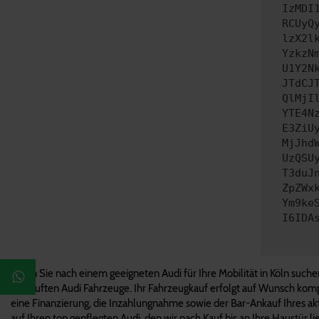
IzMDI
RCUyQ
lzX2l
YzkzN
U1Y2N
JTdCJ
QlMjI
YTE4N
E3ZiU
MjJhd
UzQSU
T3duJ
ZpZWx
Ym9ke
I6IDA
Wenn Sie nach einem geeigneten Audi für Ihre Mobilität in Köln suche
verkauften Audi Fahrzeuge. Ihr Fahrzeugkauf erfolgt auf Wunsch kompl
eine Finanzierung, die Inzahlungnahme sowie der Bar-Ankauf Ihres akt
auf Ihren top gepflegten Audi, den wir nach Kauf bis an Ihre Haustür li