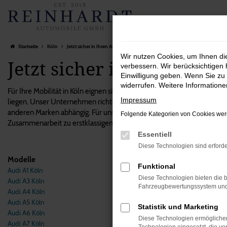
Zum
Hauptinhalt
springen
Startseite
Köln
Jetzt sicher in Ihren Audi in Köln steigen
Wir nutzen Cookies, um Ihnen d
Jetzt sicher in Ihren Audi
verbessern. Wir berücksichtigen 
Einwilligung geben. Wenn Sie zu 
widerrufen. Weitere Information
Für Ihre Mobilität in Köln eignen sich die Modelle von Audi ganz vortr
Impressum
liegen. Unser Unternehmen richtet den Fokus auf exklusive Gebraucht
anderen Marken abhängig. Für unsere Kundinnen und Kunden aus Köln bi
Folgende Kategorien von Cookies werd
Zusammenarbeit zu erstklassigen Konditionen und nutzen Sie die viel
Essentiell
Diese Technologien sind erforde
Modelle
Funktional
Audi A1 Köln
Fehle
Diese Technologien bieten die b
Audi A3 Köln
Fahrzeugbewertungssystem und w
Audi A4 Köln
Beim Lade
Audi A5 Köln
Statistik und Marketing
Hier sind
Audi A6 Köln
Diese Technologien ermöglichen
Audi A7 Köln