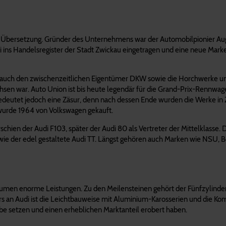
er Übersetzung. Gründer des Unternehmens war der Automobilpionier Aug
 ins Handelsregister der Stadt Zwickau eingetragen und eine neue Marke
i auch den zwischenzeitlichen Eigentümer DKW sowie die Horchwerke un
chsen war. Auto Union ist bis heute legendär für die Grand-Prix-Rennwa
bedeutet jedoch eine Zäsur, denn nach dessen Ende wurden die Werke in 
d wurde 1964 von Volkswagen gekauft.
chien der Audi F103, später der Audi 80 als Vertreter der Mittelklasse.
sowie der edel gestaltete Audi TT. Längst gehören auch Marken wie NSU, 
räumen enorme Leistungen. Zu den Meilensteinen gehört der Fünfzylinder
ers an Audi ist die Leichtbauweise mit Aluminium-Karosserien und die K
be setzen und einen erheblichen Marktanteil erobert haben.