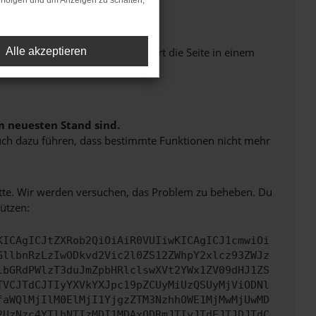
rfolgen und um Anzeigen zu schalten,
Seiten verhindern. Funktioniert die Seite in einem
Alle akzeptieren
m neuesten Stand sind.
 auch dazu führen, dass bestimmte Funktionen nicht mehr
bitte. Wir werden versuchen, das Problem zu beheben. Du
ützen:
KICAgICJtZXRob2QiOiAiR0VUIiwKICAgICJ1cmwiOi
GllbnRzLzIwODkvd2Vic2l0ZS12ZWhpY2xlcz93ZWJz
lbGRdPWlzT3duJmZpbHRlclswXVt2YWx1ZV09dHJ1ZS
TVCJTdCJTIyYXVkYXJpc19pZCUyMiUzQSUyMjViODNl
faWQlMjIlM0ElMjI1YjgzZTM3NzhhOWE1MjMwMjUwMD
2UzNzc4YTlhNTIzMDI1MDAxODRmJTIyJTdEJTJDJTdC