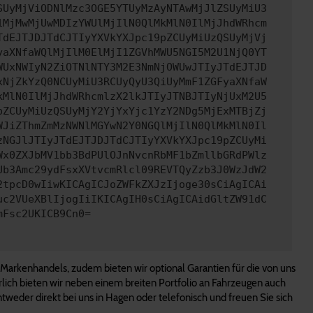
SUyMjViODNlMzc3OGE5YTUyMzAyNTAwMjJlZSUyMiU3
1MjMwMjUwMDIzYWUlMjIlN0QlMkMlN0IlMjJhdWRhcm
TdEJTJDJTdCJTIyYXVkYXJpc19pZCUyMiUzQSUyMjVj
yaXNfaWQlMjIlM0ElMjI1ZGVhMWU5NGI5M2U1NjQ0YT
WUxNWIyN2ZiOTNlNTY3M2E3NmNjOWUwJTIyJTdEJTJD
xNjZkYzQ0NCUyMiU3RCUyQyU3QiUyMmF1ZGFyaXNfaW
kMlN0IlMjJhdWRhcmlzX2lkJTIyJTNBJTIyNjUxM2U5
pZCUyMiUzQSUyMjY2YjYxYjc1YzY2NDg5MjExMTBjZj
WJiZThmZmMzNWNlMGYwN2Y0NGQlMjIlN0QlMkMlN0Il
zNGJlJTIyJTdEJTJDJTdCJTIyYXVkYXJpc19pZCUyMi
Wx0ZXJbMV1bb3BdPUlOJnNvcnRbMF1bZmllbGRdPWlz
Ub3Amc29ydFsxXVtvcmRlcl09REVTQyZzb3J0WzJdW2
2tpcD0wIiwKICAgICJoZWFkZXJzIjoge30sCiAgICAi
uc2VUeXBlIjogIiIKICAgIH0sCiAgICAidGltZW91dC
mFsc2UKICB9Cn0=
 Markenhandels, zudem bieten wir optional Garantien für die von uns
rlich bieten wir neben einem breiten Portfolio an Fahrzeugen auch
tweder direkt bei uns in Hagen oder telefonisch und freuen Sie sich