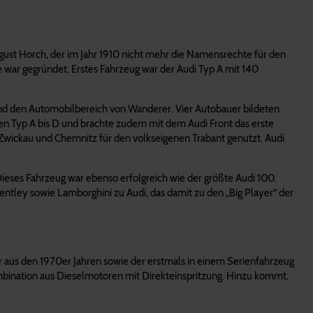
ust Horch, der im Jahr 1910 nicht mehr die Namensrechte für den
 war gegründet. Erstes Fahrzeug war der Audi Typ A mit 140
d den Automobilbereich von Wanderer. Vier Autobauer bildeten
gen Typ A bis D und brachte zudem mit dem Audi Front das erste
Zwickau und Chemnitz für den volkseigenen Trabant genutzt. Audi
 Dieses Fahrzeug war ebenso erfolgreich wie der größte Audi 100.
Bentley sowie Lamborghini zu Audi, das damit zu den „Big Player“ der
 aus den 1970er Jahren sowie der erstmals in einem Serienfahrzeug
ombination aus Dieselmotoren mit Direkteinspritzung. Hinzu kommt,