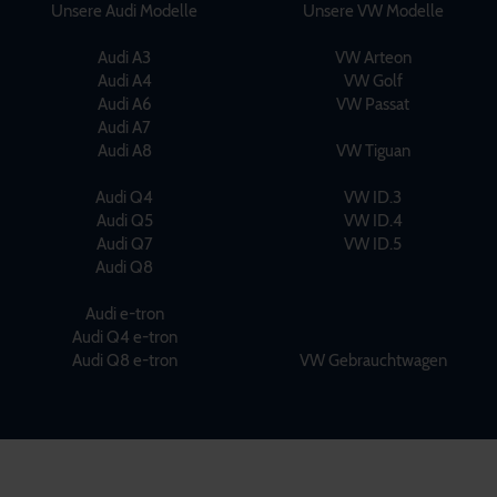
Unsere Audi Modelle
Unsere VW Modelle
Audi A3
VW Arteon
Audi A4
VW Golf
Audi A6
VW Passat
Audi A7
Audi A8
VW Tiguan
Audi Q4
VW ID.3
Audi Q5
VW ID.4
Audi Q7
VW ID.5
Audi Q8
Audi e-tron
Audi Q4 e-tron
Audi Q8 e-tron
VW Gebrauchtwagen