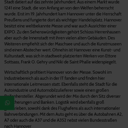
Stadt datiert auf das zehnte Jahrhundert. Aus einem Markt wurde
1241 eine Stadt, die von Anfang an von den Welfen beherrscht
wurde. Erst im 19. Jahrhundert kam Hannover unter die Herrschaft
Preußens und fungierte dort als wichtiger Handelsplatz. Hannover
besitzt eine weltbekannte Messe und war auch Ausrichter einer
EXPO. Zu den Sehenswürdigkeiten gehört Schloss Herrenhausen
aber auch die Innenstadt mit ihren vielen alten Gebäuden. Des
Weiteren empfiehlt sich der Maschsee und auch die Kunstmuseen
sind einen Abstecher wert. Ohnehin ist Hannover eine Kunst- und
Kulturstadt, was sich in stadtweit platzierten Werken von Ettore
Sottsass, Frank O. Gehry und Niki de Saint Phalle widerspiegelt.
Wirtschaftlich profitiert Hannover von der Messe. Sowohl im
Industriebereich als auch in der IT fanden und finden hier
internationale Leitmessen statt. Ebenfalls steht die Stadt für die
Autoindustrie und Automobilzulieferer sowie einen großen
Reifenhersteller. Abgerundet wird der Mix durch den Sitz diverser
Versicherungen und Banken. Logistik wird ebenfalls groß
geschrieben, sowohl dank des Flughafens als auch internationaler
Bahnverbindungen. Mit dem Auto geht es über die Autobahnen A2,
A7 oder auch die A37 und die A352 nebst vielen Bundesstraßen
nach Hannover