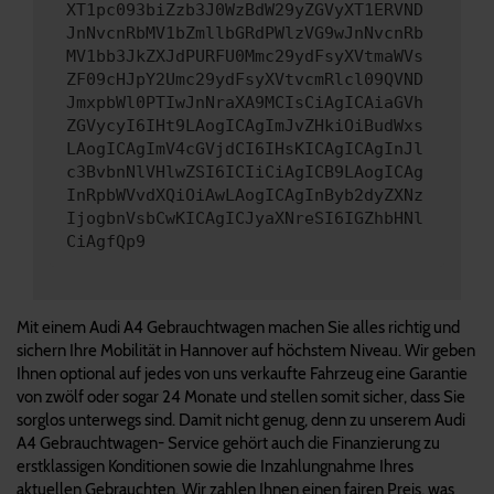
XT1pc093biZzb3J0WzBdW29yZGVyXT1ERVND
JnNvcnRbMV1bZmllbGRdPWlzVG9wJnNvcnRb
MV1bb3JkZXJdPURFU0Mmc29ydFsyXVtmaWVs
ZF09cHJpY2Umc29ydFsyXVtvcmRlcl09QVND
JmxpbWl0PTIwJnNraXA9MCIsCiAgICAiaGVh
ZGVycyI6IHt9LAogICAgImJvZHkiOiBudWxs
LAogICAgImV4cGVjdCI6IHsKICAgICAgInJl
c3BvbnNlVHlwZSI6ICIiCiAgICB9LAogICAg
InRpbWVvdXQiOiAwLAogICAgInByb2dyZXNz
IjogbnVsbCwKICAgICJyaXNreSI6IGZhbHNl
CiAgfQp9
Mit einem Audi A4 Gebrauchtwagen machen Sie alles richtig und
sichern Ihre Mobilität in Hannover auf höchstem Niveau. Wir geben
Ihnen optional auf jedes von uns verkaufte Fahrzeug eine Garantie
von zwölf oder sogar 24 Monate und stellen somit sicher, dass Sie
sorglos unterwegs sind. Damit nicht genug, denn zu unserem Audi
A4 Gebrauchtwagen- Service gehört auch die Finanzierung zu
erstklassigen Konditionen sowie die Inzahlungnahme Ihres
aktuellen Gebrauchten. Wir zahlen Ihnen einen fairen Preis, was