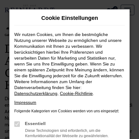
Zum
0
Hauptinhalt
Cookie Einstellungen
springen
Startseite
Hannover
Audi
Audi A4
Das spricht für einen Audi A4
Wir nutzen Cookies, um Ihnen die bestmögliche
Gebrauchtwagen in Hannover
Nutzung unserer Webseite zu ermöglichen und unsere
Das spricht für einen
Kommunikation mit Ihnen zu verbessern. Wir
berücksichtigen hierbei Ihre Präferenzen und
Audi A4
verarbeiten Daten für Marketing und Statistiken nur,
wenn Sie uns Ihre Einwilligung geben. Wenn Sie zu
Gebrauchtwagen in
einem späteren Zeitpunkt Ihre Meinung ändern, können
Sie die Einwilligung jederzeit für die Zukunft widerrufen.
Hannover
Weitere Informationen zum Umfang der
Datenverarbeitung finden Sie hier:
Datenschutzerklärung
,
Cookie-Richtlinie
.
Die Entscheidung zugunsten eines Autos ist immer zugleich
Impressum
emotional wie vom Verstand geprägt. Das gilt auch für unsere Audi
A4 Gebrauchtwagen, die einerseits einen hohen praktischen
Folgende Kategorien von Cookies werden von uns eingesetzt:
Nutzen aufweisen, andererseits aber auch eine Menge Spaß
Essentiell
machen. Wenn Sie viel in Hannover und Umgebung unterwegs
sind, eignet sich dieses Modell ausgezeichnet und überzeugt unter
Diese Technologien sind erforderlich, um die
Kernfunktionalität der Webseite zu gewährleisten.
anderem durch seine Langlebigkeit und Qualität. Bei Reinhardt