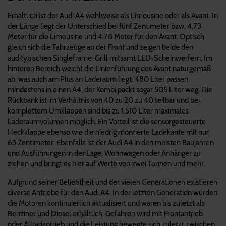
Erhältlich ist der Audi A4 wahlweise als Limousine oder als Avant. In
der Länge liegt der Unterschied bei fünf Zentimeter bzw. 4,73
Meter für die Limousine und 4,78 Meter für den Avant. Optisch
gleich sich die Fahrzeuge an der Front und zeigen beide den
auditypischen Singleframe-Grill mitsamt LED-Scheinwerfern. Im
hinteren Bereich weicht die Linienführung des Avant naturgemäß
ab, was auch am Plus an Laderaum liegt. 480 Liter passen
mindestens in einen A4, der Kombi packt sogar 505 Liter weg. Die
Rückbank ist im Verhältnis von 40 zu 20 zu 40 teilbar und bei
komplettem Umklappen sind bis zu 1.510 Liter maximales
Laderaumvolumen möglich. Ein Vorteil ist die sensorgesteuerte
Heckklappe ebenso wie die niedrig montierte Ladekante mit nur
63 Zentimeter. Ebenfalls ist der Audi A4 in den meisten Baujahren
und Ausführungen in der Lage, Wohnwagen oder Anhänger zu
ziehen und bringt es hier auf Werte von zwei Tonnen und mehr.
Aufgrund seiner Beliebtheit und der vielen Generationen existieren
diverse Antriebe für den Audi A4. In der letzten Generation wurden
die Motoren kontinuierlich aktualisiert und waren bis zuletzt als
Benziner und Diesel erhältlich. Gefahren wird mit Frontantrieb
oder Allradantrieb und die Leistung bewegte sich zuletzt zwischen