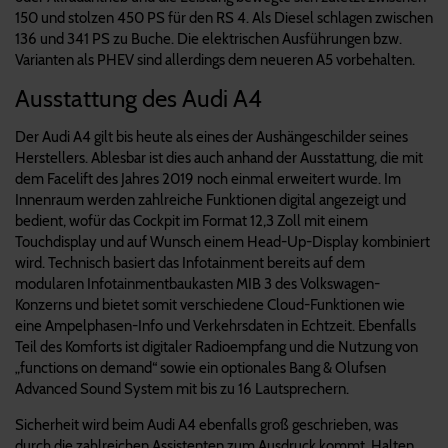
150 und stolzen 450 PS für den RS 4. Als Diesel schlagen zwischen
136 und 341 PS zu Buche. Die elektrischen Ausführungen bzw.
Varianten als PHEV sind allerdings dem neueren A5 vorbehalten.
Ausstattung des Audi A4
Der Audi A4 gilt bis heute als eines der Aushängeschilder seines
Herstellers. Ablesbar ist dies auch anhand der Ausstattung, die mit
dem Facelift des Jahres 2019 noch einmal erweitert wurde. Im
Innenraum werden zahlreiche Funktionen digital angezeigt und
bedient, wofür das Cockpit im Format 12,3 Zoll mit einem
Touchdisplay und auf Wunsch einem Head-Up-Display kombiniert
wird. Technisch basiert das Infotainment bereits auf dem
modularen Infotainmentbaukasten MIB 3 des Volkswagen-
Konzerns und bietet somit verschiedene Cloud-Funktionen wie
eine Ampelphasen-Info und Verkehrsdaten in Echtzeit. Ebenfalls
Teil des Komforts ist digitaler Radioempfang und die Nutzung von
„functions on demand“ sowie ein optionales Bang & Olufsen
Advanced Sound System mit bis zu 16 Lautsprechern.
Sicherheit wird beim Audi A4 ebenfalls groß geschrieben, was
durch die zahlreichen Assistenten zum Ausdruck kommt. Halten