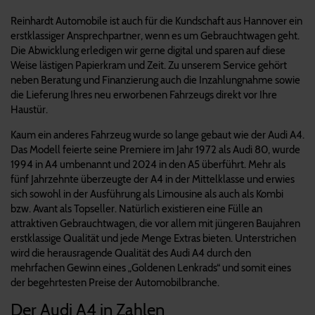
Reinhardt Automobile ist auch für die Kundschaft aus Hannover ein
erstklassiger Ansprechpartner, wenn es um Gebrauchtwagen geht.
Die Abwicklung erledigen wir gerne digital und sparen auf diese
Weise lästigen Papierkram und Zeit. Zu unserem Service gehört
neben Beratung und Finanzierung auch die Inzahlungnahme sowie
die Lieferung Ihres neu erworbenen Fahrzeugs direkt vor Ihre
Haustür.
Kaum ein anderes Fahrzeug wurde so lange gebaut wie der Audi A4.
Das Modell feierte seine Premiere im Jahr 1972 als Audi 80, wurde
1994 in A4 umbenannt und 2024 in den A5 überführt. Mehr als
fünf Jahrzehnte überzeugte der A4 in der Mittelklasse und erwies
sich sowohl in der Ausführung als Limousine als auch als Kombi
bzw. Avant als Topseller. Natürlich existieren eine Fülle an
attraktiven Gebrauchtwagen, die vor allem mit jüngeren Baujahren
erstklassige Qualität und jede Menge Extras bieten. Unterstrichen
wird die herausragende Qualität des Audi A4 durch den
mehrfachen Gewinn eines „Goldenen Lenkrads“ und somit eines
der begehrtesten Preise der Automobilbranche.
Der Audi A4 in Zahlen