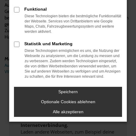
Automobile verstehen wir uns als Experten für Audi
Funktional
Gebrauchtwagen, was natürlich auch den A4 einschließt. Wir
Diese Technologien bieten die bestmögliche Funktionalität
beraten kompetent und vom Hersteller unabhängig, beantworten
der Webseite. Services von Drittanbietern wie Google
gerne Ihre Fragen und übernehmen auf Wunsch auch den
Maps, Chats, Fahrzeugbewertungssystem und weitere
Zulassungsservice und die Lieferung direkt zu Ihnen nach
werden aktiviert.
Hannover.
Statistik und Marketing
Diese Technologien ermöglichen es uns, die Nutzung der
Webseite zu analysieren, um die Leistung zu messen und
Marken
zu verbessern. Zudem werden Technologien eingesetzt,
Audi
die von dritten Werbetreibenden verwendet werden, um
VW
Sie auf anderen Webseiten zu verfolgen und um Anzeigen
zu schalten, die für Ihre Interessen relevant sind.
Fehler: Network Error
Speichern
Beim Laden ist ein Fehler aufgetreten.
Optionale Cookies ablehnen
Hier sind ein paar Tipps, die dir helfen können:
Alle akzeptieren
Überprüfe deine Firewall und deine
Internetverbindung.
Laden andere Webseiten, zum Beispiel deine