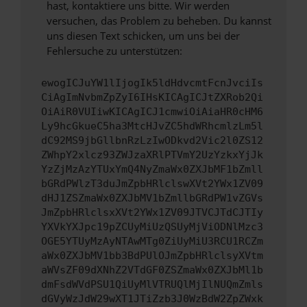
hast, kontaktiere uns bitte. Wir werden
versuchen, das Problem zu beheben. Du kannst
uns diesen Text schicken, um uns bei der
Fehlersuche zu unterstützen:
ewogICJuYW1lIjogIk5ldHdvcmtFcnJvciIs
CiAgImNvbmZpZyI6IHsKICAgICJtZXRob2Qi
OiAiR0VUIiwKICAgICJ1cmwiOiAiaHR0cHM6
Ly9hcGkueC5ha3MtcHJvZC5hdWRhcmlzLm5l
dC92MS9jbGllbnRzLzIwODkvd2Vic2l0ZS12
ZWhpY2xlcz93ZWJzaXRlPTVmY2UzYzkxYjJk
YzZjMzAzYTUxYmQ4NyZmaWx0ZXJbMF1bZmll
bGRdPWlzT3duJmZpbHRlclswXVt2YWx1ZV09
dHJ1ZSZmaWx0ZXJbMV1bZmllbGRdPW1vZGVs
JmZpbHRlclsxXVt2YWx1ZV09JTVCJTdCJTIy
YXVkYXJpc19pZCUyMiUzQSUyMjViODNlMzc3
OGE5YTUyMzAyNTAwMTg0ZiUyMiU3RCU1RCZm
aWx0ZXJbMV1bb3BdPUlOJmZpbHRlclsyXVtm
aWVsZF09dXNhZ2VTdGF0ZSZmaWx0ZXJbMl1b
dmFsdWVdPSU1QiUyMlVTRUQlMjIlNUQmZmls
dGVyWzJdW29wXT1JTiZzb3J0WzBdW2ZpZWxk