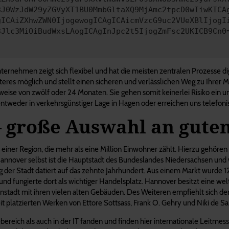
3J0WzJdW29yZGVyXT1BU0MmbGltaXQ9MjAmc2tpcD0wIiwKICA
gICAiZXhwZWN0IjogewogICAgICAicmVzcG9uc2VUeXBlIjogI
3Jlc3MiOiBudWxsLAogICAgInJpc2t5IjogZmFsc2UKICB9Cn0
ernehmen zeigt sich flexibel und hat die meisten zentralen Prozesse digita
teres möglich und stellt einen sicheren und verlässlichen Weg zu Ihrer Mo
weise von zwölf oder 24 Monaten. Sie gehen somit keinerlei Risiko ein u
tweder in verkehrsgünstiger Lage in Hagen oder erreichen uns telefonisch
– große Auswahl an gut
er Region, die mehr als eine Million Einwohner zählt. Hierzu gehören 
annover selbst ist die Hauptstadt des Bundeslandes Niedersachsen und wa
g der Stadt datiert auf das zehnte Jahrhundert. Aus einem Markt wurde 1
und fungierte dort als wichtiger Handelsplatz. Hannover besitzt eine w
stadt mit ihren vielen alten Gebäuden. Des Weiteren empfiehlt sich d
it platzierten Werken von Ettore Sottsass, Frank O. Gehry und Niki de Sai
ereich als auch in der IT fanden und finden hier internationale Leitmesse