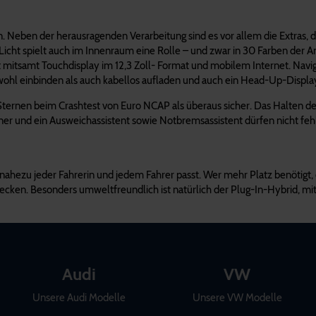
Neben der herausragenden Verarbeitung sind es vor allem die Extras, di
Licht spielt auch im Innenraum eine Rolle – und zwar in 30 Farben der A
t mitsamt Touchdisplay im 12,3 Zoll- Format und mobilem Internet. Navig
ohl einbinden als auch kabellos aufladen und auch ein Head-Up-Display 
f Sternen beim Crashtest von Euro NCAP als überaus sicher. Das Halten d
er und ein Ausweichassistent sowie Notbremsassistent dürfen nicht fehl
zu nahezu jeder Fahrerin und jedem Fahrer passt. Wer mehr Platz benötigt,
trecken. Besonders umweltfreundlich ist natürlich der Plug-In-Hybrid, 
Audi
VW
Unsere Audi Modelle
Unsere VW Modelle