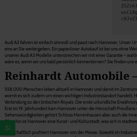
ZSZzb
wsCiA
cHJvZ
Audi A3 fahren ist einfach sinnvoll und passt nach Hannover. Unser Unt
eins an Sie weitergeben. Ein papierloser Autokauf ist bei uns ohne Wei
unserer Audi A3 Modelle unterstreichen wir mit einer Garantie – wahl
wäre es, wenn wir uns bald persönlich kennenlernen? Sie finden uns en
Reinhardt Automobile 
558.000 Menschen leben aktuell in Hannover und damit im Zentrum ein
womit es sich zudem um einen wichtigen Industriestandort handelt. H
Verbindung zu den britischen Royals. Die erste urkundliche Erwähnun
Erst im 19. Jahrhundert kam Hannover unter die Herrschaft Preußens 
Sehenswürdigkeiten gehört Schloss Herrenhausen aber auch die Innen
Ohnehin ist Hannover eine Kunst- und Kulturstadt, was sich in stadtwe
Wirtschaftlich profitiert Hannover von der Messe. Sowohl im Industrieb