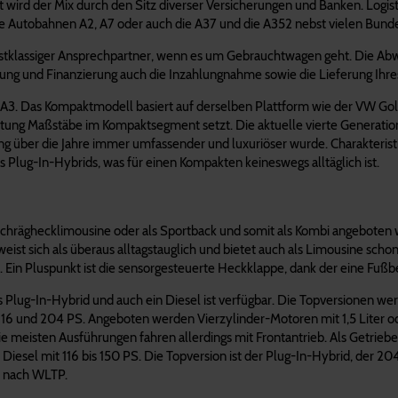
wird der Mix durch den Sitz diverser Versicherungen und Banken. Logist
die Autobahnen A2, A7 oder auch die A37 und die A352 nebst vielen Bun
rstklassiger Ansprechpartner, wenn es um Gebrauchtwagen geht. Die Abwic
ung und Finanzierung auch die Inzahlungnahme sowie die Lieferung Ihre
i A3. Das Kompaktmodell basiert auf derselben Plattform wie der VW Golf 
ung Maßstäbe im Kompaktsegment setzt. Die aktuelle vierte Generation fä
ung über die Jahre immer umfassender und luxuriöser wurde. Charakteristi
s Plug-In-Hybrids, was für einen Kompakten keineswegs alltäglich ist.
e Schräghecklimousine oder als Sportback und somit als Kombi angeboten w
erweist sich als überaus alltagstauglich und bietet auch als Limousine sc
h. Ein Pluspunkt ist die sensorgesteuerte Heckklappe, dank der eine Fuß
Plug-In-Hybrid und auch ein Diesel ist verfügbar. Die Topversionen we
116 und 204 PS. Angeboten werden Vierzylinder-Motoren mit 1,5 Liter oder 
 die meisten Ausführungen fahren allerdings mit Frontantrieb. Als Getri
Diesel mit 116 bis 150 PS. Die Topversion ist der Plug-In-Hybrid, der 204
r nach WLTP.