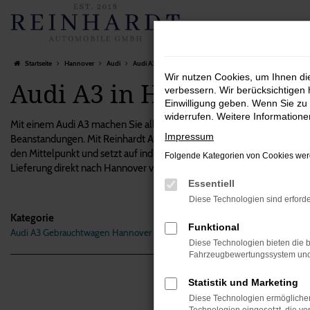
Zum
Hauptinhalt
springen
Startseite
Hannover
Audi
Audi A3 in Hannover – ein Fahrzeug, das sich lohnt
Wir nutzen Cookies, um Ihnen d
Audi A3 in Hannover – ei
verbessern. Wir berücksichtigen 
Einwilligung geben. Wenn Sie zu 
widerrufen. Weitere Information
Mit einem Audi A3 machen Sie alles richtig und steigen in das perfe
Impressum
Beanstandungen. Mit Reinhardt Automobile setzen Sie auf einen unab
den Mittelpunkt und setzt auf individuellen Service. Das gilt auch fü
Folgende Kategorien von Cookies werd
Lieferung direkt nach Hannover versteht sich natürlich von selbst, e
Essentiell
Diese Technologien sind erforde
Kategorie
Funktional
Audi A3 Gebrauchtwagen Hannover
Fehle
Diese Technologien bieten die b
Fahrzeugbewertungssystem und w
Beim Lade
Statistik und Marketing
Hier sind
Diese Technologien ermöglichen