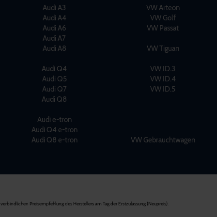
Audi A3
VW Arteon
Audi A4
VW Golf
Audi A6
VW Passat
Audi A7
Audi A8
VW Tiguan
Audi Q4
VW ID.3
Audi Q5
VW ID.4
Audi Q7
VW ID.5
Audi Q8
Audi e-tron
Audi Q4 e-tron
Audi Q8 e-tron
VW Gebrauchtwagen
verbindlichen Preisempfehlung des Herstellers am Tag der Erstzulassung (Neupreis).