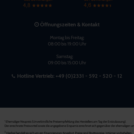
Öffnungszeiten & Kontakt
Montag bis Freitag:
08:00 bis 19:00 Uhr
Samstag:
09:00 bis 15:00 Uhr
Hotline Vertrieb:
+49 (0)2331 - 592 - 520 - 12
Ehemaliger Neupreis (Unverbindliche Preisempfehlung des Herstellers am Tag der Erstzulassung).
1
Der errechnete Preisvorteil sowie die angegebene Ersparnis errechnet sich gegenüber der ehemaligen un
2
Hierbei handelt es sich um ein Finanzierungs-Angebot. Preise sind Bruttopreise. Irrtümer vorbehalten.