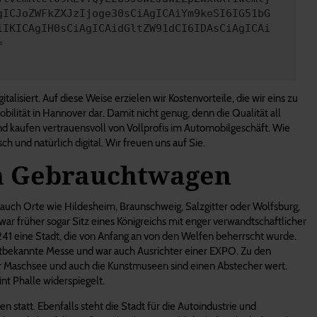
gICJoZWFkZXJzIjoge30sCiAgICAiYm9keSI6IG51bG
iIKICAgIH0sCiAgICAidGltZW91dCI6IDAsCiAgICAi
=
lisiert. Auf diese Weise erzielen wir Kostenvorteile, die wir eins zu
bilität in Hannover dar. Damit nicht genug, denn die Qualität all
nd kaufen vertrauensvoll von Vollprofis im Automobilgeschäft. Wie
 und natürlich digital. Wir freuen uns auf Sie.
en Gebrauchtwagen
auch Orte wie Hildesheim, Braunschweig, Salzgitter oder Wolfsburg,
r früher sogar Sitz eines Königreichs mit enger verwandtschaftlicher
241 eine Stadt, die von Anfang an von den Welfen beherrscht wurde.
eltbekannte Messe und war auch Ausrichter einer EXPO. Zu den
er Maschsee und auch die Kunstmuseen sind einen Abstecher wert.
nt Phalle widerspiegelt.
n statt. Ebenfalls steht die Stadt für die Autoindustrie und