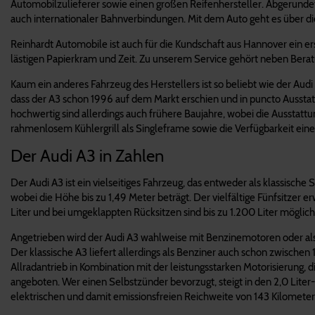
Automobilzulieferer sowie einen großen Reifenhersteller. Abgerundet 
auch internationaler Bahnverbindungen. Mit dem Auto geht es über 
Reinhardt Automobile ist auch für die Kundschaft aus Hannover ein e
lästigen Papierkram und Zeit. Zu unserem Service gehört neben Berat
Kaum ein anderes Fahrzeug des Herstellers ist so beliebt wie der Aud
dass der A3 schon 1996 auf dem Markt erschien und in puncto Ausstatt
hochwertig sind allerdings auch frühere Baujahre, wobei die Ausstatt
rahmenlosem Kühlergrill als Singleframe sowie die Verfügbarkeit eine
Der Audi A3 in Zahlen
Der Audi A3 ist ein vielseitiges Fahrzeug, das entweder als klassisch
wobei die Höhe bis zu 1,49 Meter beträgt. Der vielfältige Fünfsitzer 
Liter und bei umgeklappten Rücksitzen sind bis zu 1.200 Liter möglic
Angetrieben wird der Audi A3 wahlweise mit Benzinemotoren oder als 
Der klassische A3 liefert allerdings als Benziner auch schon zwischen 
Allradantrieb in Kombination mit der leistungsstarken Motorisierung,
angeboten. Wer einen Selbstzünder bevorzugt, steigt in den 2,0 Liter- 
elektrischen und damit emissionsfreien Reichweite von 143 Kilomete