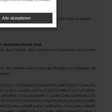
rfolgen und um Anzeigen zu schalten,
Seiten verhindern. Funktioniert die Seite in einem
Alle akzeptieren
m neuesten Stand sind.
 auch dazu führen, dass bestimmte Funktionen nicht mehr
bitte. Wir werden versuchen, das Problem zu beheben. Du
ützen:
KICAgICJtZXRob2QiOiAiR0VUIiwKICAgICJ1cmwiOi
GllbnRzLzIwODkvd2Vic2l0ZS12ZWhpY2xlcz93ZWJz
lbGRdPWlzT3duJmZpbHRlclswXVt2YWx1ZV09dHJ1ZS
TVCJTdCJTIyYXVkYXJpc19pZCUyMiUzQSUyMjViODNl
dPUlOJnNvcnRbMF1bZmllbGRdPWlzT3duJnNvcnRbMF
VtvcmRlcl09REVTQyZzb3J0WzJdW2ZpZWxkXT1wcmlj