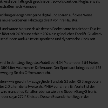
ik wird ebenfalls groß geschrieben, sowohl dank des Flughafens als
desstraßen nach Hannover
klung erledigen wir gerne digital und sparen auf diese Weise
s neu erworbenen Fahrzeugs direkt vor Ihre Haustür.
und wurde hier und da als dessen Edelvariante bezeichnet. Fakt ist,
hrt seit 2020 und erhielt 2024 ein gründliches Facelift. Qualitativ
sch für den Audi A3 ist die sportliche und dynamische Optik mit
ird. In der Länge liegt das Modell bei 4,34 Meter oder 4,54 Meter,
hon 380 Liter Volumen im Kofferraum. Der Sportback bringt es auf 425
bewegung für das Öffnen ausreicht.
rden – wie gewohnt – ausgegliedert und als S3 oder RS 3 angeboten.
2,0 Liter, die teilweise als MHEV vorfahren. Ein Vorteil ist der
ebe wird manuelles Schalten ebenso wie eine Sieben-Gang-S tronic
 oder sogar 272 PS leistet. Dessen Besonderheit liegt in der