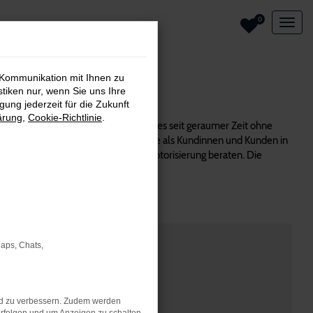
0
 Kommunikation mit Ihnen zu
stiken nur, wenn Sie uns Ihre
ung jederzeit für die Zukunft
ärung
,
Cookie-Richtlinie
.
sem Modell überzeugt und verkaufen es seit geraumer Zeit ohne
 Unsere Firmenphilosophie stellt Sie als Kundinnen und Kunden in
passenden Baujahr, Ausstattung und Motorisierung beraten. Die
uchten. Alles aus einer Hand.
Maps, Chats,
nd zu verbessern. Zudem werden