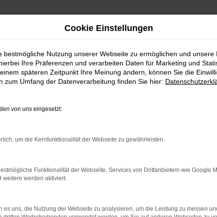
Cookie Einstellungen
ie bestmögliche Nutzung unserer Webseite zu ermöglichen und unsere
n Fahrzeug, das sich lohnt
hierbei Ihre Präferenzen und verarbeiten Daten für Marketing und Stati
einem späteren Zeitpunkt Ihre Meinung ändern, können Sie die Einwillig
en zum Umfang der Datenverarbeitung finden Sie hier:
Datenschutzerkl
kte Fahrzeug für Hannover und Umgebung. Wir sind voll und ganz von die
hängigen Autohändler mit Fokus auf erstklassigen Gebrauchtfahrzeugen.
r die vielen Audi A3 in unserem Sortiment, bei denen wir Sie gerne zum 
en von uns eingesetzt:
benso wie die Finanzierung und die Inzahlungnahme Ihres aktuellen Gebra
rlich, um die Kernfunktionalität der Webseite zu gewährleisten.
r: Network Error
estmögliche Funktionalität der Webseite. Services von Drittanbietern wie Google 
eitere werden aktiviert.
n ist ein Fehler aufgetreten.
 ein paar Tipps, die dir helfen können:
 es uns, die Nutzung der Webseite zu analysieren, um die Leistung zu messen u