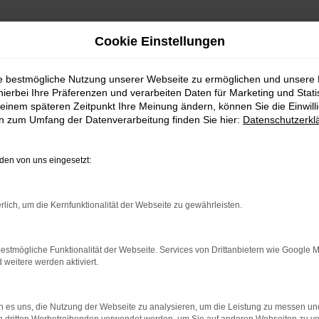
Cookie Einstellungen
ie bestmögliche Nutzung unserer Webseite zu ermöglichen und unsere
 Fahrzeug, das sich lohnt
hierbei Ihre Präferenzen und verarbeiten Daten für Marketing und Stati
einem späteren Zeitpunkt Ihre Meinung ändern, können Sie die Einwillig
en zum Umfang der Datenverarbeitung finden Sie hier:
Datenschutzerkl
fekte Fahrzeug für Hagen und Umgebung. Wir sind voll und ganz von die
hängigen Autohändler mit Fokus auf erstklassigen Gebrauchtfahrzeugen.
ür die vielen VW Arteon in unserem Sortiment, bei denen wir Sie gerne zu
en von uns eingesetzt:
so wie die Finanzierung und die Inzahlungnahme Ihres aktuellen Gebraucht
rlich, um die Kernfunktionalität der Webseite zu gewährleisten.
r: Network Error
estmögliche Funktionalität der Webseite. Services von Drittanbietern wie Google 
eitere werden aktiviert.
n ist ein Fehler aufgetreten.
 ein paar Tipps, die dir helfen können:
 es uns, die Nutzung der Webseite zu analysieren, um die Leistung zu messen u