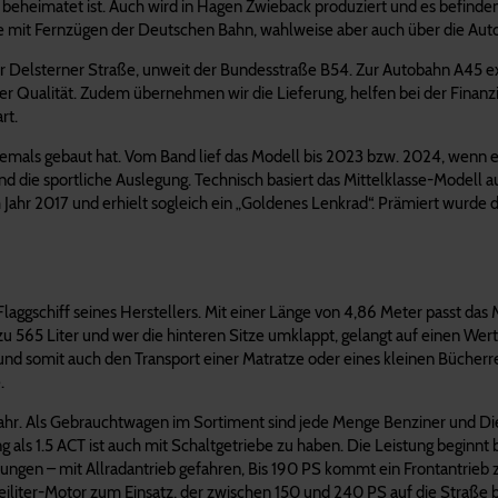
 beheimatet ist. Auch wird in Hagen Zwieback produziert und es befinde
ese mit Fernzügen der Deutschen Bahn, wahlweise aber auch über die Au
der Delsterner Straße, unweit der Bundesstraße B54. Zur Autobahn A45 e
ger Qualität. Zudem übernehmen wir die Lieferung, helfen bei der Finanz
rt.
mals gebaut hat. Vom Band lief das Modell bis 2023 bzw. 2024, wenn es
nd die sportliche Auslegung. Technisch basiert das Mittelklasse-Modell
ahr 2017 und erhielt sogleich ein „Goldenes Lenkrad“. Prämiert wurde 
aggschiff seines Herstellers. Mit einer Länge von 4,86 Meter passt das M
565 Liter und wer die hinteren Sitze umklappt, gelangt auf einen Wert von
st und somit auch den Transport einer Matratze oder eines kleinen Büche
.
Baujahr. Als Gebrauchtwagen im Sortiment sind jede Menge Benziner und 
 als 1.5 ACT ist auch mit Schaltgetriebe zu haben. Die Leistung beginnt 
ungen – mit Allradantrieb gefahren, Bis 190 PS kommt ein Frontantrieb 
iter-Motor zum Einsatz, der zwischen 150 und 240 PS auf die Straße brin