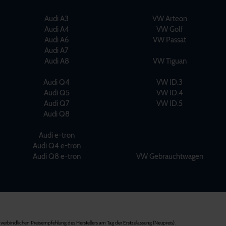
Audi A3
VW Arteon
Audi A4
VW Golf
Audi A6
VW Passat
Audi A7
Audi A8
VW Tiguan
Audi Q4
VW ID.3
Audi Q5
VW ID.4
Audi Q7
VW ID.5
Audi Q8
Audi e-tron
Audi Q4 e-tron
Audi Q8 e-tron
VW Gebrauchtwagen
verbindlichen Preisempfehlung des Herstellers am Tag der Erstzulassung (Neupreis).