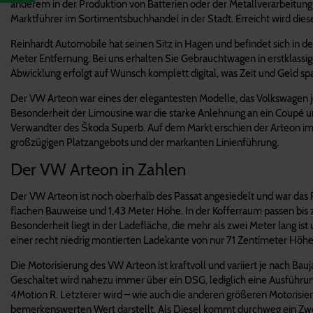
anderem in der Produktion von Batterien oder der Metallverarbeitung
Marktführer im Sortimentsbuchhandel in der Stadt. Erreicht wird di
Reinhardt Automobile hat seinen Sitz in Hagen und befindet sich in 
Meter Entfernung. Bei uns erhalten Sie Gebrauchtwagen in erstklassi
Abwicklung erfolgt auf Wunsch komplett digital, was Zeit und Geld spa
Der VW Arteon war eines der elegantesten Modelle, das Volkswagen je
Besonderheit der Limousine war die starke Anlehnung an ein Coupé u
Verwandter des Škoda Superb. Auf dem Markt erschien der Arteon im J
großzügigen Platzangebots und der markanten Linienführung.
Der VW Arteon in Zahlen
Der VW Arteon ist noch oberhalb des Passat angesiedelt und war das Fl
flachen Bauweise und 1,43 Meter Höhe. In der Kofferraum passen bis zu 
Besonderheit liegt in der Ladefläche, die mehr als zwei Meter lang i
einer recht niedrig montierten Ladekante von nur 71 Zentimeter Höhe
Die Motorisierung des VW Arteon ist kraftvoll und variiert je nach 
Geschaltet wird nahezu immer über ein DSG, lediglich eine Ausführung
4Motion R. Letzterer wird – wie auch die anderen größeren Motorisier
bemerkenswerten Wert darstellt. Als Diesel kommt durchweg ein Zweil