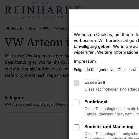
Zum
Hauptinhalt
springen
Startseite
Hagen
VW
VW Arteon in Hagen – ein Fahrzeug, das sich lohnt
Wir nutzen Cookies, um Ihnen d
VW Arteon in Hagen – ein
verbessern. Wir berücksichtigen 
Einwilligung geben. Wenn Sie zu 
widerrufen. Weitere Information
Mit einem VW Arteon machen Sie alles richtig und steigen in das per
Impressum
Beanstandungen. Mit Reinhardt Automobile setzen Sie auf einen unab
den Mittelpunkt und setzt auf individuellen Service. Das gilt auch f
Folgende Kategorien von Cookies werd
Lieferung direkt nach Hagen versteht sich natürlich von selbst, eben
Essentiell
Diese Technologien sind erforde
Kategorie
Funktional
VW Arteon Gebrauchtwagen Hagen
Fehle
Diese Technologien bieten die b
Fahrzeugbewertungssystem und w
Beim Lade
Statistik und Marketing
Hier sind
Diese Technologien ermöglichen