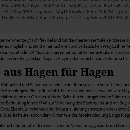
3J0WzJdW29yZGVyXT1BU0MmbGltaXQ9MjAmc2tpcD0wIiwKICA
gICAiZXhwZWN0IjogewogICAgICAicmVzcG9uc2VUeXBlIjogI
3Jlc3MiOiBudWxsLAogICAgInJpc2t5IjogZmFsc2UKICB9Cn0
rnehmen zeigt sich flexibel und hat die meisten zentralen Prozesse digita
teres möglich und stellt einen sicheren und verlässlichen Weg zu Ihrer Mo
 von zwölf oder 24 Monaten. Sie gehen somit keinerlei Risiko ein und ka
r in verkehrsgünstiger Lage in Hagen oder erreichen uns telefonisch und 
 aus Hagen für Hagen
Ruhrgebiet und Sauerland, direkt an der Ruhr sowie an Volm, Lenne und 
n-Metropolregion Rhein-Ruhr trifft. Erstmals urkundlich erwähnt wird Ha
lter stand der Ort aber stets im Schatten der umgebenden Städte und b
e Bedeutung führte 1746 zur Verleihung des Stadtrechts und mit Beginn
n Orte. Ebenfalls im Kontext der Industrialisierung entstanden bekannte
ine Krise, ist heute jedoch dank Orten wie der Arbeitersiedlung Lange R
nt und beherbergt zudem verschiedene Verwaltungsgebäude und Gerichte. 