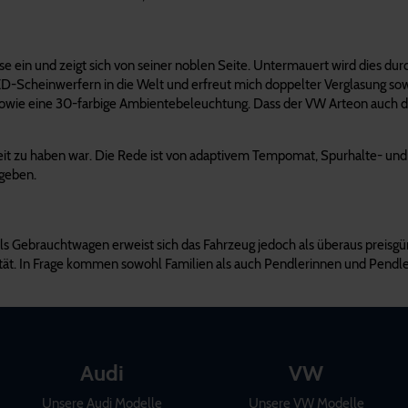
se ein und zeigt sich von seiner noblen Seite. Untermauert wird dies du
LED-Scheinwerfern in die Welt und erfreut mich doppelter Verglasung so
sowie eine 30-farbige Ambientebeleuchtung. Dass der VW Arteon auch di
r Zeit zu haben war. Die Rede ist von adaptivem Tempomat, Spurhalte- 
 geben.
Gebrauchtwagen erweist sich das Fahrzeug jedoch als überaus preisgünsti
ät. In Frage kommen sowohl Familien als auch Pendlerinnen und Pendle
Audi
VW
Unsere Audi Modelle
Unsere VW Modelle