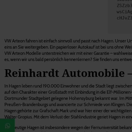
ZSZzb
wsCiA
cHJvZ
VW Arteon fahren ist einfach sinnvoll und passt nach Hagen. Unser Unte
eins an Sie weitergeben. Ein papierloser Autokauf ist bei uns ohne Wei
VW Arteon Modelle unterstreichen wir mit einer Garantie – wahlweise
es, wenn wir uns bald persönlich kennenlernen? Sie finden uns entwede
Reinhardt Automobile –
In Hagen leben rund 190.000 Einwohner und die Stadt liegt zwischen 
auf den Charakter einer Großstadt mit Einbindung in die Elf-Millione
Dortmunder Stadtgebiet gelegene Hohensyburg bekannt war. Im Mittela
Preußen-Brandenburgs und avancierte zur Schmiede von Klingen. Dies
Hagen gehörte zur Grafschaft Mark und war hier einer der wichtigste
Walter Gropius. Mit dem Verlust der Stahlindustrie geriet Hagen in e
Das heutige Hagen ist insbesondere wegen der Fernuniversität bekan