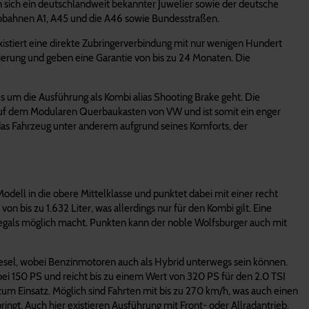
n sich ein deutschlandweit bekannter Juwelier sowie der deutsche
tobahnen A1, A45 und die A46 sowie Bundesstraßen.
xistiert eine direkte Zubringerverbindung mit nur wenigen Hundert
ierung und geben eine Garantie von bis zu 24 Monaten. Die
 um die Ausführung als Kombi alias Shooting Brake geht. Die
 auf dem Modularen Querbaukasten von VW und ist somit ein enger
das Fahrzeug unter anderem aufgrund seines Komforts, der
odell in die obere Mittelklasse und punktet dabei mit einer recht
 bis zu 1.632 Liter, was allerdings nur für den Kombi gilt. Eine
rregals möglich macht. Punkten kann der noble Wolfsburger auch mit
Diesel, wobei Benzinmotoren auch als Hybrid unterwegs sein können.
bei 150 PS und reicht bis zu einem Wert von 320 PS für den 2.0 TSI
zum Einsatz. Möglich sind Fahrten mit bis zu 270 km/h, was auch einen
gt. Auch hier existieren Ausführung mit Front- oder Allradantrieb.