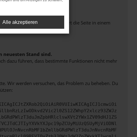
rfolgen und um Anzeigen zu schalten,
Seiten verhindern. Funktioniert die Seite in einem
Alle akzeptieren
m neuesten Stand sind.
 auch dazu führen, dass bestimmte Funktionen nicht mehr
bitte. Wir werden versuchen, das Problem zu beheben. Du
ützen:
KICAgICJtZXRob2QiOiAiR0VUIiwKICAgICJ1cmwiOi
GllbnRzLzIwODkvd2Vic2l0ZS12ZWhpY2xlcz93ZWJz
lbGRdPWlzT3duJmZpbHRlclswXVt2YWx1ZV09dHJ1ZS
TVCJTdCJTIyYXVkYXJpc19pZCUyMiUzQSUyMjViODNl
dPUlOJnNvcnRbMF1bZmllbGRdPWlzT3duJnNvcnRbMF
VtvcmRlcl09REVTQyZzb3J0WzJdW2ZpZWxkXT1wcmlj