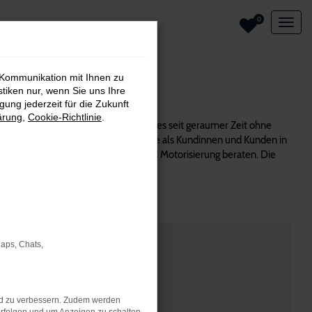
0
 Kommunikation mit Ihnen zu
stiken nur, wenn Sie uns Ihre
ung jederzeit für die Zukunft
ärung
,
Cookie-Richtlinie
.
sem Modell überzeugt und verkaufen es seit geraumer Zeit ohne
 Unsere Firmenphilosophie stellt Sie als Kundinnen und Kunden in
m passenden Baujahr, Ausstattung und Motorisierung beraten. Die
en. Alles aus einer Hand.
Maps, Chats,
nd zu verbessern. Zudem werden