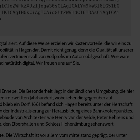
gICJoZWFkZXJzIjoge30sCiAgICAiYm9keSI6IG51bG
iIKICAgIH0sCiAgICAidGltZW91dCI6IDAsCiAgICAi
=
lisiert. Auf diese Weise erzielen wir Kostenvorteile, die wir eins zu
bilität in Hagen dar. Damit nicht genug, denn die Qualität all unserer
ufen vertrauensvoll von Vollprofis im Automobilgeschäft. Wie wäre
natürlich digital. Wir freuen uns auf Sie.
Ennepe. Die Besonderheit liegt in der ländlichen Umgebung, die hier
gen im zwölften Jahrhundert, wobei eher die gegenüber auf
lieb ein Dorf. 1661 befand sich Hagen bereits unter der Herrschaft
 der Industrialisierung zur Herausbildung eines Bahnknotenpunktes.
 Gebäude von Architekten wie Henry van der Velde, Peter Behrens und
iege, den Elbershallen und Schloss Hohenlimburg sehenswert.
Die Wirtschaft ist vor allem vom Mittelstand geprägt, der unter