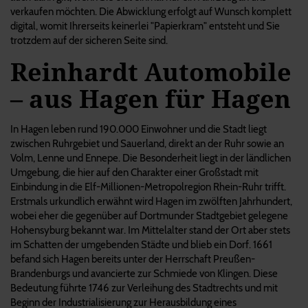
verkaufen möchten. Die Abwicklung erfolgt auf Wunsch komplett
digital, womit Ihrerseits keinerlei "Papierkram" entsteht und Sie
trotzdem auf der sicheren Seite sind.
Reinhardt Automobile
– aus Hagen für Hagen
In Hagen leben rund 190.000 Einwohner und die Stadt liegt
zwischen Ruhrgebiet und Sauerland, direkt an der Ruhr sowie an
Volm, Lenne und Ennepe. Die Besonderheit liegt in der ländlichen
Umgebung, die hier auf den Charakter einer Großstadt mit
Einbindung in die Elf-Millionen-Metropolregion Rhein-Ruhr trifft.
Erstmals urkundlich erwähnt wird Hagen im zwölften Jahrhundert,
wobei eher die gegenüber auf Dortmunder Stadtgebiet gelegene
Hohensyburg bekannt war. Im Mittelalter stand der Ort aber stets
im Schatten der umgebenden Städte und blieb ein Dorf. 1661
befand sich Hagen bereits unter der Herrschaft Preußen-
Brandenburgs und avancierte zur Schmiede von Klingen. Diese
Bedeutung führte 1746 zur Verleihung des Stadtrechts und mit
Beginn der Industrialisierung zur Herausbildung eines