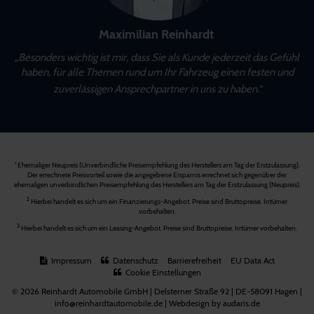
Maximilian Reinhardt
„Besonders wichtig ist mir, dass Sie als Kunde jederzeit das Gefühl
haben, für alle Themen rund um Ihr Fahrzeug einen festen und
zuverlässigen Ansprechpartner in uns zu haben.“
Ehemaliger Neupreis (Unverbindliche Preisempfehlung des Herstellers am Tag der Erstzulassung).
1
Der errechnete Preisvorteil sowie die angegebene Ersparnis errechnet sich gegenüber der
ehemaligen unverbindlichen Preisempfehlung des Herstellers am Tag der Erstzulassung (Neupreis).
2
Hierbei handelt es sich um ein Finanzierungs-Angebot. Preise sind Bruttopreise. Irrtümer
vorbehalten.
3
Hierbei handelt es sich um ein Leasing-Angebot. Preise sind Bruttopreise. Irrtümer vorbehalten.
Impressum
Datenschutz
Barrierefreiheit
EU Data Act
Cookie Einstellungen
© 2026 Reinhardt Automobile GmbH | Delsterner Straße 92 | DE-58091 Hagen |
info@reinhardtautomobile.de |
Webdesign by audaris.de