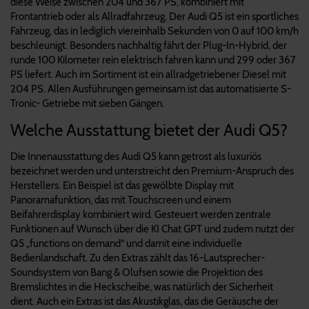
diese Weise zwischen 204 und 367 PS, kombiniert mit
Frontantrieb oder als Allradfahrzeug. Der Audi Q5 ist ein sportliches
Fahrzeug, das in lediglich viereinhalb Sekunden von 0 auf 100 km/h
beschleunigt. Besonders nachhaltig fährt der Plug-In-Hybrid, der
runde 100 Kilometer rein elektrisch fahren kann und 299 oder 367
PS liefert. Auch im Sortiment ist ein allradgetriebener Diesel mit
204 PS. Allen Ausführungen gemeinsam ist das automatisierte S-
Tronic- Getriebe mit sieben Gängen.
Welche Ausstattung bietet der Audi Q5?
Die Innenausstattung des Audi Q5 kann getrost als luxuriös
bezeichnet werden und unterstreicht den Premium-Anspruch des
Herstellers. Ein Beispiel ist das gewölbte Display mit
Panoramafunktion, das mit Touchscreen und einem
Beifahrerdisplay kombiniert wird. Gesteuert werden zentrale
Funktionen auf Wunsch über die KI Chat GPT und zudem nutzt der
Q5 „functions on demand“ und damit eine individuelle
Bedienlandschaft. Zu den Extras zählt das 16-Lautsprecher-
Soundsystem von Bang & Olufsen sowie die Projektion des
Bremslichtes in die Heckscheibe, was natürlich der Sicherheit
dient. Auch ein Extras ist das Akustikglas, das die Geräusche der