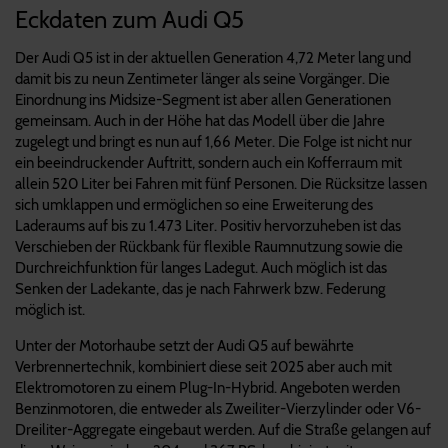
Eckdaten zum Audi Q5
Der Audi Q5 ist in der aktuellen Generation 4,72 Meter lang und
damit bis zu neun Zentimeter länger als seine Vorgänger. Die
Einordnung ins Midsize-Segment ist aber allen Generationen
gemeinsam. Auch in der Höhe hat das Modell über die Jahre
zugelegt und bringt es nun auf 1,66 Meter. Die Folge ist nicht nur
ein beeindruckender Auftritt, sondern auch ein Kofferraum mit
allein 520 Liter bei Fahren mit fünf Personen. Die Rücksitze lassen
sich umklappen und ermöglichen so eine Erweiterung des
Laderaums auf bis zu 1.473 Liter. Positiv hervorzuheben ist das
Verschieben der Rückbank für flexible Raumnutzung sowie die
Durchreichfunktion für langes Ladegut. Auch möglich ist das
Senken der Ladekante, das je nach Fahrwerk bzw. Federung
möglich ist.
Unter der Motorhaube setzt der Audi Q5 auf bewährte
Verbrennertechnik, kombiniert diese seit 2025 aber auch mit
Elektromotoren zu einem Plug-In-Hybrid. Angeboten werden
Benzinmotoren, die entweder als Zweiliter-Vierzylinder oder V6-
Dreiliter-Aggregate eingebaut werden. Auf die Straße gelangen auf