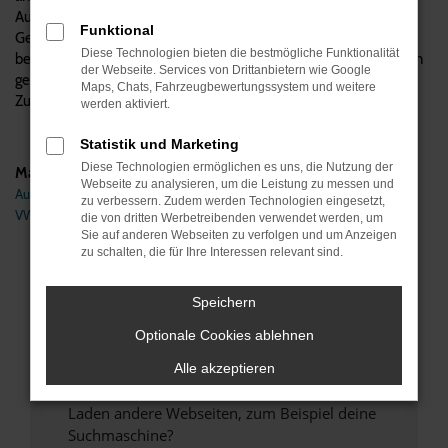
Automobile verstehen wir uns als Experten für Audi
Funktional
Gebrauchtwagen, was natürlich auch den Q5 einschließt. Wir
Diese Technologien bieten die bestmögliche Funktionalität
beraten kompetent und vom Hersteller unabhängig, beantworten
der Webseite. Services von Drittanbietern wie Google
gerne Ihre Fragen und übernehmen auf Wunsch auch den
Maps, Chats, Fahrzeugbewertungssystem und weitere
Zulassungsservice und die Lieferung direkt zu Ihnen nach Hagen.
werden aktiviert.
Statistik und Marketing
Diese Technologien ermöglichen es uns, die Nutzung der
Marken
Webseite zu analysieren, um die Leistung zu messen und
Audi
zu verbessern. Zudem werden Technologien eingesetzt,
VW
die von dritten Werbetreibenden verwendet werden, um
Sie auf anderen Webseiten zu verfolgen und um Anzeigen
zu schalten, die für Ihre Interessen relevant sind.
Fehler: Network Error
Speichern
Beim Laden ist ein Fehler aufgetreten.
Hier sind ein paar Tipps, die dir helfen können:
Optionale Cookies ablehnen
Überprüfe deine Firewall und deine
Alle akzeptieren
Internetverbindung.
Laden andere Webseiten, zum Beispiel deine
Suchmaschine?