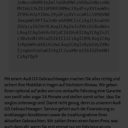
JnNvcnRbMV1bZmllbGRdPWlzVG9wJnNvcnRb
MV1bb3JkZXJdPURFU0Mmc29ydFsyXVtmaWVs
ZF09cHJpY2Umc29ydFsyXVtvcmRlcl09QVND
JmxpbWl0PTIwJnNraXA9MCIsCiAgICAiaGVh
ZGVycyI6IHt9LAogICAgImJvZHkiOiBudWxs
LAogICAgImV4cGVjdCI6IHsKICAgICAgInJl
c3BvbnNlVHlwZSI6ICIiCiAgICB9LAogICAg
InRpbWVvdXQiOiAwLAogICAgInByb2dyZXNz
IjogbnVsbCwKICAgICJyaXNreSI6IGZhbHNl
CiAgfQp9
Mit einem Audi Q5 Gebrauchtwagen machen Sie alles richtig und
sichern Ihre Mobilität in Hagen auf höchstem Niveau. Wir geben
Ihnen optional auf jedes von uns verkaufte Fahrzeug eine Garantie
von zwölf oder sogar 24 Monate und stellen somit sicher, dass Sie
sorglos unterwegs sind. Damit nicht genug, denn zu unserem Audi
Q5 Gebrauchtwagen- Service gehört auch die Finanzierung zu
erstklassigen Konditionen sowie die Inzahlungnahme Ihres
aktuellen Gebrauchten. Wir zahlen Ihnen einen fairen Preis, was
auch dann gilt, wenn Sie erst einmal nur ein Fahrzeug an uns