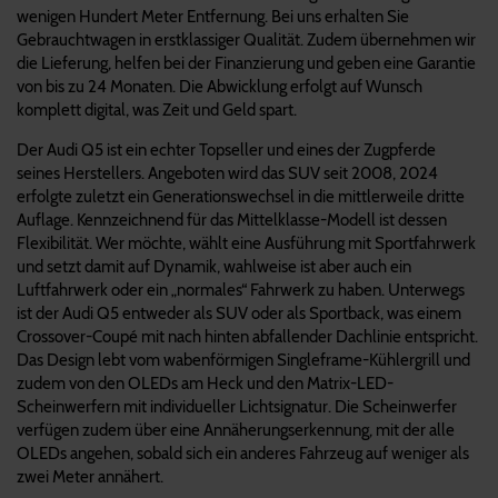
wenigen Hundert Meter Entfernung. Bei uns erhalten Sie
Gebrauchtwagen in erstklassiger Qualität. Zudem übernehmen wir
die Lieferung, helfen bei der Finanzierung und geben eine Garantie
von bis zu 24 Monaten. Die Abwicklung erfolgt auf Wunsch
komplett digital, was Zeit und Geld spart.
Der Audi Q5 ist ein echter Topseller und eines der Zugpferde
seines Herstellers. Angeboten wird das SUV seit 2008, 2024
erfolgte zuletzt ein Generationswechsel in die mittlerweile dritte
Auflage. Kennzeichnend für das Mittelklasse-Modell ist dessen
Flexibilität. Wer möchte, wählt eine Ausführung mit Sportfahrwerk
und setzt damit auf Dynamik, wahlweise ist aber auch ein
Luftfahrwerk oder ein „normales“ Fahrwerk zu haben. Unterwegs
ist der Audi Q5 entweder als SUV oder als Sportback, was einem
Crossover-Coupé mit nach hinten abfallender Dachlinie entspricht.
Das Design lebt vom wabenförmigen Singleframe-Kühlergrill und
zudem von den OLEDs am Heck und den Matrix-LED-
Scheinwerfern mit individueller Lichtsignatur. Die Scheinwerfer
verfügen zudem über eine Annäherungserkennung, mit der alle
OLEDs angehen, sobald sich ein anderes Fahrzeug auf weniger als
zwei Meter annähert.