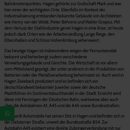
Bahnknotenpunktes. Hagen gehörte zur Grafschaft Mark und war
hier einer der wichtigsten Orte. Ebenfalls im Kontext der
Industrialisierung entstanden bekannte Gebäude von Architekten
wie Henry van der Velde, Peter Behrens und Walter Gropius. Mit
dem Verlust der Stahlindustrie geriet Hagen in eine Krise, ist heute
jedoch dank Orten wie der Arbeitersiedlung Lange Riege, den
Elbershallen und Schloss Hohenlimburg sehenswert.
Das heutige Hagen ist insbesondere wegen der Fernuniversität
bekannt und beherbergt zudem verschiedene
Verwaltungsgebäude und Gerichte. Die Wirtschaft ist vor allem
vom Mittelstand geprägt, der unter anderem in der Produktion von
Batterien oder der Metallverarbeitung beheimatet ist. Auch wird in
Hagen Zwieback produziert und es befinden sich ein
deutschlandweit bekannter Juwelier sowie der deutsche
Marktführer im Sortimentsbuchhandel in der Stadt. Erreicht wird
diese mit Fernzügen der Deutschen Bahn, wahlweise aber auch
über die Autobahnen A1, A45 und die A46 sowie Bundesstraßen.
Reinhardt Automobile hat seinen Sitz in Hagen und befindet sich in
der Delsterner Straße, unweit der Bundesstraße B54. Zur
Autobahn A45 existiert eine direkte Zubringerverbindung mit nur