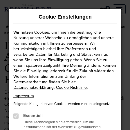
Zum
0
Hauptinhalt
Cookie Einstellungen
springen
Startseite
Hagen
Audi
Audi Q5
Das spricht für einen Audi Q5 Gebrauchtwagen
Wir nutzen Cookies, um Ihnen die bestmögliche
in Hagen
Nutzung unserer Webseite zu ermöglichen und unsere
Das spricht für einen
Kommunikation mit Ihnen zu verbessern. Wir
berücksichtigen hierbei Ihre Präferenzen und
Audi Q5
verarbeiten Daten für Marketing und Statistiken nur,
wenn Sie uns Ihre Einwilligung geben. Wenn Sie zu
Gebrauchtwagen in
einem späteren Zeitpunkt Ihre Meinung ändern, können
Sie die Einwilligung jederzeit für die Zukunft widerrufen.
Hagen
Weitere Informationen zum Umfang der
Datenverarbeitung finden Sie hier:
Datenschutzerklärung
,
Cookie-Richtlinie
.
Die Entscheidung zugunsten eines Autos ist immer zugleich
Impressum
emotional wie vom Verstand geprägt. Das gilt auch für unsere Audi
Q5 Gebrauchtwagen, die einerseits einen hohen praktischen
Folgende Kategorien von Cookies werden von uns eingesetzt:
Nutzen aufweisen, andererseits aber auch eine Menge Spaß
Essentiell
machen. Wenn Sie viel in Hagen und Umgebung unterwegs sind,
eignet sich dieses Modell ausgezeichnet und überzeugt unter
Diese Technologien sind erforderlich, um die
Kernfunktionalität der Webseite zu gewährleisten.
anderem durch seine Langlebigkeit und Qualität. Bei Reinhardt