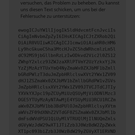
versuchen, das Problem zu beheben. Du kannst
uns diesen Text schicken, um uns bei der
Fehlersuche zu unterstützen:
ewogICJuYW1lIjogIk5ldHdvcmtFcnJvciIs
CiAgImNvbmZpZyI6IHsKICAgICJtZXRob2Qi
OiAiR0VUIiwKICAgICJ1cmwiOiAiaHR0cHM6
Ly9hcGkueC5ha3MtcHJvZC5hdWRhcmlzLm5l
dC92MS9jbGllbnRzLzIwODkvd2Vic2l0ZS12
ZWhpY2xlcz93ZWJzaXRlPTVmY2UzYzkxYjJk
YzZjMzAzYTUxYmQ4NyZmaWx0ZXJbMF1bZmll
bGRdPWlzT3duJmZpbHRlclswXVt2YWx1ZV09
dHJ1ZSZmaWx0ZXJbMV1bZmllbGRdPW1vZGVs
JmZpbHRlclsxXVt2YWx1ZV09JTVCJTdCJTIy
YXVkYXJpc19pZCUyMiUzQSUyMjViODNlMzc3
OGE5YTUyMzAyNTAwMjE4YSUyMiU3RCU1RCZm
aWx0ZXJbMV1bb3BdPUlOJmZpbHRlclsyXVtm
aWVsZF09dXNhZ2VTdGF0ZSZmaWx0ZXJbMl1b
dmFsdWVdPSU1QiUyMlVTRUQlMjIlNUQmZmls
dGVyWzJdW29wXT1JTiZzb3J0WzBdW2ZpZWxk
XT1pc093biZzb3J0WzBdW29yZGVyXT1ERVND