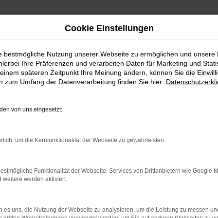
Cookie Einstellungen
ssen
ie bestmögliche Nutzung unserer Webseite zu ermöglichen und unsere
W Golf Gebrauchtwagen in 
hierbei Ihre Präferenzen und verarbeiten Daten für Marketing und Stati
einem späteren Zeitpunkt Ihre Meinung ändern, können Sie die Einwillig
en zum Umfang der Datenverarbeitung finden Sie hier:
Datenschutzerkl
 wie vom Verstand geprägt. Das gilt auch für unsere VW Golf Gebraucht
sen und Umgebung unterwegs sind, eignet sich dieses Modell ausgezeic
für VW Gebrauchtwagen, was natürlich auch den Golf einschließt. Wir b
en von uns eingesetzt:
nd die Lieferung direkt zu Ihnen nach Essen.
rlich, um die Kernfunktionalität der Webseite zu gewährleisten.
r: Network Error
estmögliche Funktionalität der Webseite. Services von Drittanbietern wie Google 
eitere werden aktiviert.
n ist ein Fehler aufgetreten.
 ein paar Tipps, die dir helfen können:
 es uns, die Nutzung der Webseite zu analysieren, um die Leistung zu messen u