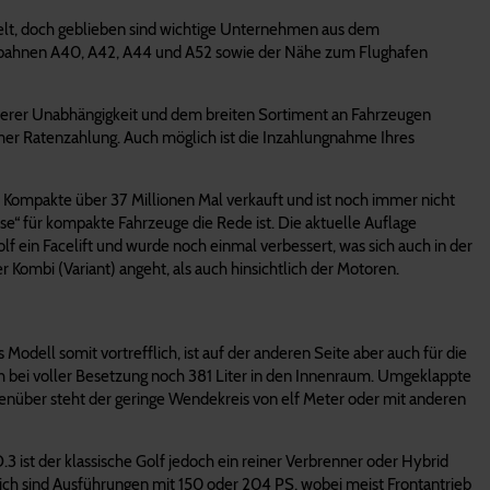
kelt, doch geblieben sind wichtige Unternehmen aus dem
utobahnen A40, A42, A44 und A52 sowie der Nähe zum Flughafen
unserer Unabhängigkeit und dem breiten Sortiment an Fahrzeugen
mer Ratenzahlung. Auch möglich ist die Inzahlungnahme Ihres
 Kompakte über 37 Millionen Mal verkauft und ist noch immer nicht
se“ für kompakte Fahrzeuge die Rede ist. Die aktuelle Auflage
f ein Facelift und wurde noch einmal verbessert, was sich auch in der
 Kombi (Variant) angeht, als auch hinsichtlich der Motoren.
Modell somit vortrefflich, ist auf der anderen Seite aber auch für die
uch bei voller Besetzung noch 381 Liter in den Innenraum. Umgeklappte
enüber steht der geringe Wendekreis von elf Meter oder mit anderen
.3 ist der klassische Golf jedoch ein reiner Verbrenner oder Hybrid
glich sind Ausführungen mit 150 oder 204 PS, wobei meist Frontantrieb