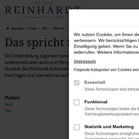
Zum
Hauptinhalt
springen
Startseite
Essen
VW
VW Golf
Das spricht für einen VW Golf Gebrauchtwagen in E
Wir nutzen Cookies, um Ihnen d
Das spricht für einen V
verbessern. Wir berücksichtigen 
Einwilligung geben. Wenn Sie zu 
widerrufen. Weitere Information
Die Entscheidung zugunsten eines Autos ist immer zugleich emotional
Impressum
andererseits aber auch eine Menge Spaß machen. Wenn Sie viel in Es
Qualität. Bei Reinhardt Automobile verstehen wir uns als Experten 
Folgende Kategorien von Cookies werd
Ihre Fragen und übernehmen auf Wunsch auch den Zulassungsservice u
Essentiell
Diese Technologien sind erforde
Marken
Funktional
Audi
Fehle
Diese Technologien bieten die b
VW
Fahrzeugbewertungssystem und w
Beim Lade
Statistik und Marketing
Hier sind
Diese Technologien ermöglichen