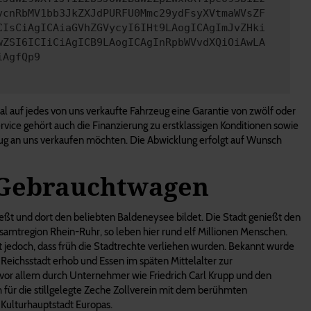
vcnRbMV1bb3JkZXJdPURFU0Mmc29ydFsyXVtmaWVsZF
CIsCiAgICAiaGVhZGVycyI6IHt9LAogICAgImJvZHki
wZSI6ICIiCiAgICB9LAogICAgInRpbWVvdXQiOiAwLA
iAgfQp9
l auf jedes von uns verkaufte Fahrzeug eine Garantie von zwölf oder
vice gehört auch die Finanzierung zu erstklassigen Konditionen sowie
zeug an uns verkaufen möchten. Die Abwicklung erfolgt auf Wunsch
a-Gebrauchtwagen
ießt und dort den beliebten Baldeneysee bildet. Die Stadt genießt den
esamtregion Rhein-Ruhr, so leben hier rund elf Millionen Menschen.
t jedoch, dass früh die Stadtrechte verliehen wurden. Bekannt wurde
 Reichsstadt erhob und Essen im späten Mittelalter zur
 vor allem durch Unternehmer wie Friedrich Carl Krupp und den
h für die stillgelegte Zeche Zollverein mit dem berühmten
Kulturhauptstadt Europas.