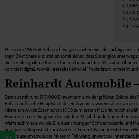
b3J0W
09cHJ
OiBud
ogICA
Mit einem VW Golf Gebrauchtwagen machen Sie alles richtig und siche
sogar 24 Monate und stellen somit sicher, dass Sie sorglos unterweg
die Inzahlungnahme Ihres aktuellen Gebrauchten. Wir zahlen Ihnen ei
komplett digital, womit Ihrerseits keinerlei "Papierkram" entsteht und
Reinhardt Automobile 
Essen ist mit rund 597.000 Einwohnern eine der größten Städte des Ru
Ruf als inoffizielle Hauptstadt des Ruhrgebiets, was vor allem an de
Historisch wurde Essen schon 1003 zum ersten Mal urkundlich erwähnt,
Essen durch den Bergbau, der seit dem 14. Jahrhundert betrieben wurde
Waffenschmiede wurde. Die Ausrichtung auf Schwerindustrie und Metal
berühmten Kruppstahl zum Ausdruck kommt. Bis heute ist dessen Wohnsi
Kunstmuseum sowie das Museum Folkwang, unweit der Innenstadt. Im