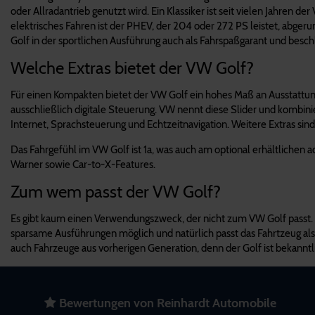
oder Allradantrieb genutzt wird. Ein Klassiker ist seit vielen Jahren 
elektrisches Fahren ist der PHEV, der 204 oder 272 PS leistet, abger
Golf in der sportlichen Ausführung auch als Fahrspaßgarant und besc
Welche Extras bietet der VW Golf?
Für einen Kompakten bietet der VW Golf ein hohes Maß an Ausstattun
ausschließlich digitale Steuerung. VW nennt diese Slider und kombinie
Internet, Sprachsteuerung und Echtzeitnavigation. Weitere Extras s
Das Fahrgefühl im VW Golf ist 1a, was auch am optional erhältlichen 
Warner sowie Car-to-X-Features.
Zum wem passt der VW Golf?
Es gibt kaum einen Verwendungszweck, der nicht zum VW Golf passt. Fam
sparsame Ausführungen möglich und natürlich passt das Fahrtzeug als
auch Fahrzeuge aus vorherigen Generation, denn der Golf ist bekanntli
Bewertungen von Reinhardt Automobile