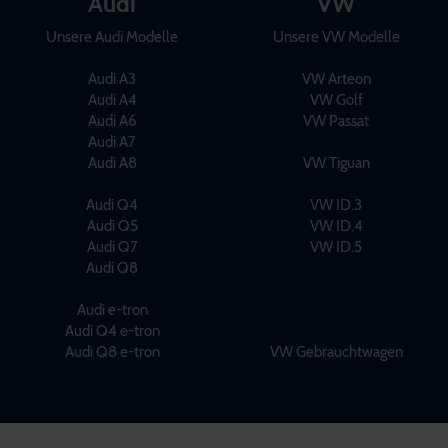
Audi
VW
Unsere Audi Modelle
Unsere VW Modelle
Audi A3
VW Arteon
Audi A4
VW Golf
Audi A6
VW Passat
Audi A7
Audi A8
VW Tiguan
Audi Q4
VW ID.3
Audi Q5
VW ID.4
Audi Q7
VW ID.5
Audi Q8
Audi e-tron
Audi Q4 e-tron
Audi Q8 e-tron
VW Gebrauchtwagen