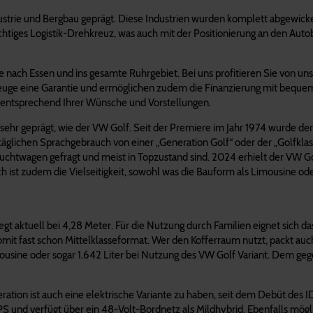
ustrie und Bergbau geprägt. Diese Industrien wurden komplett abgewic
ichtiges Logistik-Drehkreuz, was auch mit der Positionierung an den A
e nach Essen und ins gesamte Ruhrgebiet. Bei uns profitieren Sie von 
hrzeuge eine Garantie und ermöglichen zudem die Finanzierung mit beque
nd entsprechend Ihrer Wünsche und Vorstellungen.
ehr geprägt, wie der VW Golf. Seit der Premiere im Jahr 1974 wurde der
ltäglichen Sprachgebrauch von einer „Generation Golf“ oder der „Golfklas
uchtwagen gefragt und meist in Topzustand sind. 2024 erhielt der VW Gol
 ist zudem die Vielseitigkeit, sowohl was die Bauform als Limousine oder
gt aktuell bei 4,28 Meter. Für die Nutzung durch Familien eignet sich das 
somit fast schon Mittelklasseformat. Wer den Kofferraum nutzt, packt a
ousine oder sogar 1.642 Liter bei Nutzung des VW Golf Variant. Dem geg
ation ist auch eine elektrische Variante zu haben, seit dem Debüt des ID
6 PS und verfügt über ein 48-Volt-Bordnetz als Mildhybrid. Ebenfalls mö