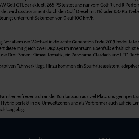
der VW Golf GTI, der aktuell 265 PS leistet und nur vom Golf R und R Perf
undet wird das Sortiment durch den Golf Diesel mit 116 oder 150 PS. Neb
hleunigt unter fünf Sekunden von 0 auf 100 km/h.
g. Vor allem der Wechsel in die achte Generation Ende 2019 bedeutete
rt diese mit gleich zwei Displays im Innenraum. Ebenfalls erhältlich ist 
ind die Drei-Zonen-Klimaautomatik, ein Panorama-Glasdach und LED-Tec
adaptiven Fahrwerk liegt. Hinzu kommen ein Spurhalteassistent, adaptiv
ilien erfreuen sich an der Kombination aus viel Platz und geringer Läng
 Hybrid perfekt in die Umweltzonen und als Verbrenner auch auf die Lan
ch langlebig.