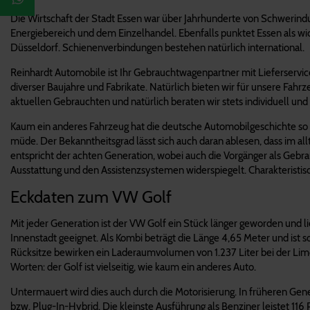
Die Wirtschaft der Stadt Essen war über Jahrhunderte von Schwerind
Energiebereich und dem Einzelhandel. Ebenfalls punktet Essen als w
Düsseldorf. Schienenverbindungen bestehen natürlich international.
Reinhardt Automobile ist Ihr Gebrauchtwagenpartner mit Lieferservic
diverser Baujahre und Fabrikate. Natürlich bieten wir für unsere Fa
aktuellen Gebrauchten und natürlich beraten wir stets individuell u
Kaum ein anderes Fahrzeug hat die deutsche Automobilgeschichte so s
müde. Der Bekanntheitsgrad lässt sich auch daran ablesen, dass im al
entspricht der achten Generation, wobei auch die Vorgänger als Gebra
Ausstattung und den Assistenzsystemen widerspiegelt. Charakteristisch
Eckdaten zum VW Golf
Mit jeder Generation ist der VW Golf ein Stück länger geworden und lie
Innenstadt geeignet. Als Kombi beträgt die Länge 4,65 Meter und ist 
Rücksitze bewirken ein Laderaumvolumen von 1.237 Liter bei der Lim
Worten: der Golf ist vielseitig, wie kaum ein anderes Auto.
Untermauert wird dies auch durch die Motorisierung. In früheren Gener
bzw. Plug-In-Hybrid. Die kleinste Ausführung als Benziner leistet 11