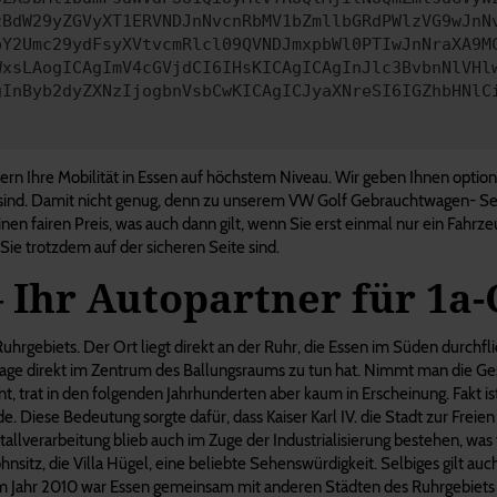
zBdW29yZGVyXT1ERVNDJnNvcnRbMV1bZmllbGRdPWlzVG9wJnN
pY2Umc29ydFsyXVtvcmRlcl09QVNDJmxpbWl0PTIwJnNraXA9M
WxsLAogICAgImV4cGVjdCI6IHsKICAgICAgInJlc3BvbnNlVHl
gInByb2dyZXNzIjogbnVsbCwKICAgICJyaXNreSI6IGZhbHNlC
rn Ihre Mobilität in Essen auf höchstem Niveau. Wir geben Ihnen optiona
s sind. Damit nicht genug, denn zu unserem VW Golf Gebrauchtwagen- Ser
nen fairen Preis, was auch dann gilt, wenn Sie erst einmal nur ein Fahr
 Sie trotzdem auf der sicheren Seite sind.
– Ihr Autopartner für 1
hrgebiets. Der Ort liegt direkt an der Ruhr, die Essen im Süden durchfl
r Lage direkt im Zentrum des Ballungsraums zu tun hat. Nimmt man die G
 trat in den folgenden Jahrhunderten aber kaum in Erscheinung. Fakt is
. Diese Bedeutung sorgte dafür, dass Kaiser Karl IV. die Stadt zur Freien
lverarbeitung blieb auch im Zuge der Industrialisierung bestehen, was
tz, die Villa Hügel, eine beliebte Sehenswürdigkeit. Selbiges gilt auc
 Jahr 2010 war Essen gemeinsam mit anderen Städten des Ruhrgebiets 