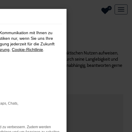
0
 Kommunikation mit Ihnen zu
Essen
stiken nur, wenn Sie uns Ihre
ung jederzeit für die Zukunft
ärung
,
Cookie-Richtlinie
.
wagen, die einerseits einen hohen praktischen Nutzen aufweisen,
hnet und überzeugt unter anderem durch seine Langlebigkeit und
eraten kompetent und vom Hersteller unabhängig, beantworten gerne
Maps, Chats,
nd zu verbessern. Zudem werden