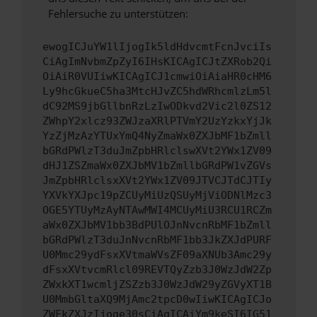
Fehlersuche zu unterstützen:
ewogICJuYW1lIjogIk5ldHdvcmtFcnJvciIs
CiAgImNvbmZpZyI6IHsKICAgICJtZXRob2Qi
OiAiR0VUIiwKICAgICJ1cmwiOiAiaHR0cHM6
Ly9hcGkueC5ha3MtcHJvZC5hdWRhcmlzLm5l
dC92MS9jbGllbnRzLzIwODkvd2Vic2l0ZS12
ZWhpY2xlcz93ZWJzaXRlPTVmY2UzYzkxYjJk
YzZjMzAzYTUxYmQ4NyZmaWx0ZXJbMF1bZmll
bGRdPWlzT3duJmZpbHRlclswXVt2YWx1ZV09
dHJ1ZSZmaWx0ZXJbMV1bZmllbGRdPW1vZGVs
JmZpbHRlclsxXVt2YWx1ZV09JTVCJTdCJTIy
YXVkYXJpc19pZCUyMiUzQSUyMjViODNlMzc3
OGE5YTUyMzAyNTAwMWI4MCUyMiU3RCU1RCZm
aWx0ZXJbMV1bb3BdPUlOJnNvcnRbMF1bZmll
bGRdPWlzT3duJnNvcnRbMF1bb3JkZXJdPURF
U0Mmc29ydFsxXVtmaWVsZF09aXNUb3Amc29y
dFsxXVtvcmRlcl09REVTQyZzb3J0WzJdW2Zp
ZWxkXT1wcmljZSZzb3J0WzJdW29yZGVyXT1B
U0MmbGltaXQ9MjAmc2tpcD0wIiwKICAgICJo
ZWFkZXJzIjoge30sCiAgICAiYm9keSI6IG51