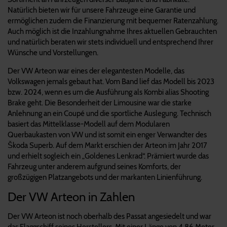
Natürlich bieten wir für unsere Fahrzeuge eine Garantie und
ermöglichen zudem die Finanzierung mit bequemer Ratenzahlung.
Auch möglich ist die Inzahlungnahme Ihres aktuellen Gebrauchten
und natürlich beraten wir stets individuell und entsprechend Ihrer
Wünsche und Vorstellungen.
Der VW Arteon war eines der elegantesten Modelle, das
Volkswagen jemals gebaut hat. Vom Band lief das Modell bis 2023
bzw. 2024, wenn es um die Ausführung als Kombi alias Shooting
Brake geht. Die Besonderheit der Limousine war die starke
Anlehnung an ein Coupé und die sportliche Auslegung. Technisch
basiert das Mittelklasse-Modell auf dem Modularen
Querbaukasten von VW und ist somit ein enger Verwandter des
Škoda Superb. Auf dem Markt erschien der Arteon im Jahr 2017
und erhielt sogleich ein „Goldenes Lenkrad“. Prämiert wurde das
Fahrzeug unter anderem aufgrund seines Komforts, der
großzügigen Platzangebots und der markanten Linienführung.
Der VW Arteon in Zahlen
Der VW Arteon ist noch oberhalb des Passat angesiedelt und war
das Flaggschiff seines Herstellers. Mit einer Länge von 4,86 Meter