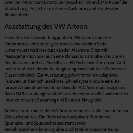
Zweiliter-Motor zum Einsatz, der zwischen 150 und 240 PS auf die
Straße bringt. Auch hier existieren Ausführung mit Front- oder
Allradantrieb.
Ausstattung des VW Arteon
Hinsichtlich der Ausstattung geht der VW Arteon keinerlei
Kompromisse ein und zeigt sich von seiner noblen Seite.
Untermauert wird dies durch Leder-Alcantara-Sitze mit
Massagefunktion oder auch eine Klimaautomatik über drei Zonen.
Ebenfalls leuchtet das Modell aus LED-Scheinwerfern in die Welt
und erfreut mich doppelter Verglasung sowie natürlich Panorama-
Glasschiebedach. Zur Ausstattung gehört ferner ein adaptives
Fahrwerk und ein schlüsselloses Schließsystem sowie eine 30-
farbige Ambientebeleuchtung. Dass der VW Arteon auch digitales
Radio DAB+ empfängt, versteht sich ebenso von selbst wie mobiles
Internet mitsamt Streaming und Echtzeit-Navigation.
An Assistenten bietet der VW Arteon so ziemlich alles, was in seiner
Zeit zu haben war. Die Rede ist von adaptivem Tempomat,
Spurhalte- und Spurwechselassistent sowie
Verkehrszeichenerkennung aber auch Notbremsassistent und