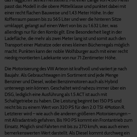
passt das Modell in die obere Mittelklasse und punktet dabei mit
einer recht flachen Bauweise und 1,43 Meter Höhe. In der
Kofferraum passen bis zu 565 Liter und wer die hinteren Sitze
umklappt, gelangt auf einen Wert von bis zu 1.632 Liter, was
allerdings nur für den Kombi gilt. Eine Besonderheit liegt in der
Ladefläche, die mehr als zwei Meter lang ist und somit auch den
Transport einer Matratze oder eines kleinen Bücherregals möglich
macht. Punkten kann der noble Wolfsburger auch mit einer recht
niedrig montierten Ladekante von nur 71 Zentimeter Höhe.
Die Motorisierung des VW Arteon ist kraftvoll und variiert je nach
Baujahr. Als Gebrauchtwagen im Sortiment sind jede Menge
Benziner und Diesel, wobei Benzinmotoren auch als Hybrid
unterwegs sein können. Geschaltet wird nahezu immer über ein
DSG, lediglich eine Ausführung als 1.5 ACT ist auch mit
Schaltgetriebe zu haben. Die Leistung beginnt bei 150 PS und
reicht bis zu einem Wert von 320 PS für den 2.0 TSI 4Motion R.
Letzterer wird – wie auch die anderen größeren Motorisierungen –
mit Allradantrieb gefahren, Bis 190 PS kommt ein Frontantrieb zum
Einsatz. Möglich sind Fahrten mit bis zu 270 km/h, was auch einen
bemerkenswerten Wert darstellt. Als Diesel kommt durchweg ein