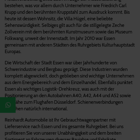
bestehen, was vor allem durch Unternehmer wie Friedrich Carl
Krupp und den berühmten Kruppstahl zum Ausdruck kommt. Bis
heute ist dessen Wohnsitz, die Villa Hügel, eine beliebte
Sehenswürdigkeit. Selbiges gilt auch für die stillgelegte Zeche
Zollverein mit dem berühmten Kunstmuseum sowie das Museum
Folkwang, unweit der Innenstadt. Im Jahr 2010 war Essen
gemeinsam mit anderen Städten des Ruhrgebiets Kulturhauptstadt
Europas.
Die Wirtschaft der Stadt Essen war über Jahrhunderte von
Schwerindustrie und Bergbau geprägt. Diese Industrien wurden
komplett abgewickelt, doch geblieben sind wichtige Unternehmen
aus dem Energiebereich und dem Einzelhandel. Ebenfalls punktet
Essen als wichtiges Logistik-Drehkreuz, was auch mit der
Positionierung an den Autobahnen A40, A42, A44 und A52 sowie
der Nähe zum Flughafen Düsseldorf. Schienenverbindungen
bestehen natürlich international.
Reinhardt Automobile ist Ihr Gebrauchtwagenpartner mit
Lieferservice nach Essen und ins gesamte Ruhrgebiet. Bei uns
profitieren Sie von unserer Unabhängigkeit und dem breiten
Sortiment an Fahrzeugen diverser Baujahre und Fabrikate.