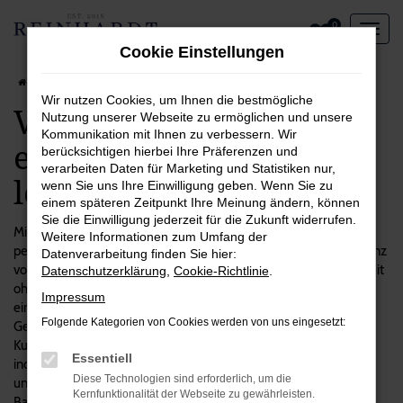
Zum
0
Hauptinhalt
Cookie Einstellungen
springen
Startseite
Essen
VW
VW Arteon in Essen – ein Fahrzeug, das sich lohnt
Wir nutzen Cookies, um Ihnen die bestmögliche
VW Arteon in Essen –
Nutzung unserer Webseite zu ermöglichen und unsere
Kommunikation mit Ihnen zu verbessern. Wir
ein Fahrzeug, das sich
berücksichtigen hierbei Ihre Präferenzen und
verarbeiten Daten für Marketing und Statistiken nur,
lohnt
wenn Sie uns Ihre Einwilligung geben. Wenn Sie zu
einem späteren Zeitpunkt Ihre Meinung ändern, können
Sie die Einwilligung jederzeit für die Zukunft widerrufen.
Mit einem VW Arteon machen Sie alles richtig und steigen in das
Weitere Informationen zum Umfang der
perfekte Fahrzeug für Essen und Umgebung. Wir sind voll und ganz
Datenverarbeitung finden Sie hier:
von diesem Modell überzeugt und verkaufen es seit geraumer Zeit
Datenschutzerklärung
,
Cookie-Richtlinie
.
ohne Beanstandungen. Mit Reinhardt Automobile setzen Sie auf
Impressum
einen unabhängigen Autohändler mit Fokus auf erstklassigen
Folgende Kategorien von Cookies werden von uns eingesetzt:
Gebrauchtfahrzeugen. Unsere Firmenphilosophie stellt Sie als
Kundinnen und Kunden in den Mittelpunkt und setzt auf
Essentiell
individuellen Service. Das gilt auch für die vielen VW Arteon in
Diese Technologien sind erforderlich, um die
unserem Sortiment, bei denen wir Sie gerne zum passenden
Kernfunktionalität der Webseite zu gewährleisten.
Baujahr, Ausstattung und Motorisierung beraten. Die Lieferung