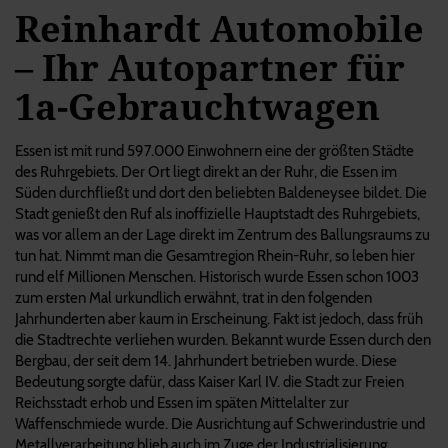
Reinhardt Automobile
– Ihr Autopartner für
1a-Gebrauchtwagen
Essen ist mit rund 597.000 Einwohnern eine der größten Städte
des Ruhrgebiets. Der Ort liegt direkt an der Ruhr, die Essen im
Süden durchfließt und dort den beliebten Baldeneysee bildet. Die
Stadt genießt den Ruf als inoffizielle Hauptstadt des Ruhrgebiets,
was vor allem an der Lage direkt im Zentrum des Ballungsraums zu
tun hat. Nimmt man die Gesamtregion Rhein-Ruhr, so leben hier
rund elf Millionen Menschen. Historisch wurde Essen schon 1003
zum ersten Mal urkundlich erwähnt, trat in den folgenden
Jahrhunderten aber kaum in Erscheinung. Fakt ist jedoch, dass früh
die Stadtrechte verliehen wurden. Bekannt wurde Essen durch den
Bergbau, der seit dem 14. Jahrhundert betrieben wurde. Diese
Bedeutung sorgte dafür, dass Kaiser Karl IV. die Stadt zur Freien
Reichsstadt erhob und Essen im späten Mittelalter zur
Waffenschmiede wurde. Die Ausrichtung auf Schwerindustrie und
Metallverarbeitung blieb auch im Zuge der Industrialisierung