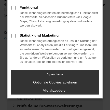
direkt nach Essen versteht sich natürlich von selbst, ebenso wie die
Funktional
Finanzierung und die Inzahlungnahme Ihres aktuellen
Diese Technologien bieten die bestmögliche Funktionalität
Gebrauchten. Alles aus einer Hand.
der Webseite. Services von Drittanbietern wie Google
Maps, Chats, Fahrzeugbewertungssystem und weitere
werden aktiviert.
Kategorie
Statistik und Marketing
VW Arteon Gebrauchtwagen Essen
Diese Technologien ermöglichen es uns, die Nutzung der
Webseite zu analysieren, um die Leistung zu messen und
zu verbessern. Zudem werden Technologien eingesetzt,
die von dritten Werbetreibenden verwendet werden, um
Fehler: Network Error
Sie auf anderen Webseiten zu verfolgen und um Anzeigen
zu schalten, die für Ihre Interessen relevant sind.
Beim Laden ist ein Fehler aufgetreten.
Hier sind ein paar Tipps, die dir helfen können:
Speichern
Überprüfe deine Firewall und deine
Optionale Cookies ablehnen
Internetverbindung.
Alle akzeptieren
Laden andere Webseiten, zum Beispiel deine
Suchmaschine?
Prüfe deine Browsererweiterungen.