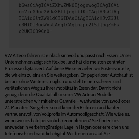
bGwsCiAgICAiZXhwZWN0IjogewogICAgICAi
cmVzcG9uc2VUeXBlIjogIiIKICAgIH0sCiAg
ICAidGltZW91dCI6IDAsCiAgICAicHJvZ3Jl
c3MiOiBudWxsLAogICAgInJpc2t5IjogZmFs
c2UKICB9Cn0=
VW Arteon fahren ist einfach sinnvoll und passt nach Essen. Unser
Unternehmen zeigt sich flexibel und hat die meisten zentralen
Prozesse digitalisiert. Auf diese Weise erzielen wir Kostenvorteile,
die wir eins zu eins an Sie weitergeben. Ein papierloser Autokauf ist
bei uns ohne Weiteres möglich und stellt einen sicheren und
verlässlichen Weg zu Ihrer Mobilität in Essen dar. Damit nicht
genug, denn die Qualität all unserer VW Arteon Modelle
unterstreichen wir mit einer Garantie – wahlweise von zwölf oder
24 Monaten. Sie gehen somit keinerlei Risiko ein und kaufen
vertrauensvoll von Vollprofis im Automobilgeschäft. Wie wäre es,
wenn wir uns bald persönlich kennenlernen? Sie finden uns
entweder in verkehrsgünstiger Lage in Hagen oder erreichen uns
telefonisch und natürlich digital. Wir freuen uns auf Sie.