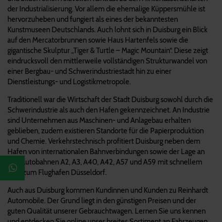
der Industrialisierung. Vor allem die ehemalige Küppersmühle ist
hervorzuheben und fungiert als eines der bekanntesten
Kunstmuseen Deutschlands. Auch lohnt sich in Duisburg ein Blick
auf den Mercatorbrunnen sowie Haus Hartenfels sowie die
gigantische Skulptur „Tiger & Turtle – Magic Mountain“. Diese zeigt
eindrucksvoll den mittlerweile vollständigen Strukturwandel von
einer Bergbau- und Schwerindustriestadt hin zu einer
Dienstleistungs- und Logistikmetropole.
Traditionell war die Wirtschaft der Stadt Duisburg sowohl durch die
Schwerindustrie als auch den Hafen gekennzeichnet. An Industrie
sind Unternehmen aus Maschinen- und Anlagebau erhalten
geblieben, zudem existieren Standorte für die Papierproduktion
und Chemie. Verkehrstechnisch profitiert Duisburg neben dem
Hafen von internationalen Bahnverbindungen sowie der Lage an
den Autobahnen A2, A3, A40, A42, A57 und A59 mit schnellem
Weg zum Flughafen Düsseldorf.
Auch aus Duisburg kommen Kundinnen und Kunden zu Reinhardt
Automobile. Der Grund liegt in den günstigen Preisen und der
guten Qualität unserer Gebrauchtwagen. Lernen Sie uns kennen
und entdecken Sie online unser breites Sortiment an Fahrzeugen.