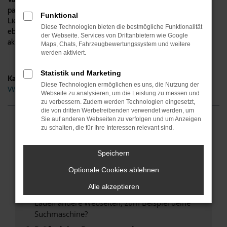
passenden Baujahr, Ausstattung und Motorisierung beraten. Die
Funktional
Lieferung direkt nach Duisburg versteht sich natürlich von selbst,
Diese Technologien bieten die bestmögliche Funktionalität
ebenso wie die Finanzierung und die Inzahlungnahme Ihres
der Webseite. Services von Drittanbietern wie Google
aktuellen Gebrauchten. Alles aus einer Hand.
Maps, Chats, Fahrzeugbewertungssystem und weitere
werden aktiviert.
Statistik und Marketing
Kategorie
Diese Technologien ermöglichen es uns, die Nutzung der
VW Passat Variant Gebrauchtwagen Duisburg
Webseite zu analysieren, um die Leistung zu messen und
zu verbessern. Zudem werden Technologien eingesetzt,
die von dritten Werbetreibenden verwendet werden, um
Sie auf anderen Webseiten zu verfolgen und um Anzeigen
Fehler: Network Error
zu schalten, die für Ihre Interessen relevant sind.
Beim Laden ist ein Fehler aufgetreten.
Speichern
Hier sind ein paar Tipps, die dir helfen können:
Optionale Cookies ablehnen
Überprüfe deine Firewall und deine
Alle akzeptieren
Internetverbindung.
Laden andere Webseiten, zum Beispiel deine
Suchmaschine?