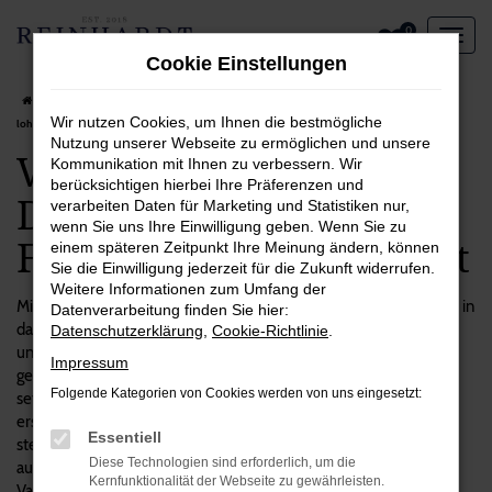
Zum
0
Hauptinhalt
Cookie Einstellungen
springen
Startseite
Duisburg
VW
VW Passat Variant in Duisburg – ein Fahrzeug, das sich
Wir nutzen Cookies, um Ihnen die bestmögliche
lohnt
Nutzung unserer Webseite zu ermöglichen und unsere
VW Passat Variant in
Kommunikation mit Ihnen zu verbessern. Wir
berücksichtigen hierbei Ihre Präferenzen und
Duisburg – ein
verarbeiten Daten für Marketing und Statistiken nur,
wenn Sie uns Ihre Einwilligung geben. Wenn Sie zu
Fahrzeug, das sich lohnt
einem späteren Zeitpunkt Ihre Meinung ändern, können
Sie die Einwilligung jederzeit für die Zukunft widerrufen.
Weitere Informationen zum Umfang der
Mit einem VW Passat Variant machen Sie alles richtig und steigen in
Datenverarbeitung finden Sie hier:
das perfekte Fahrzeug für Duisburg und Umgebung. Wir sind voll
Datenschutzerklärung
,
Cookie-Richtlinie
.
und ganz von diesem Modell überzeugt und verkaufen es seit
Impressum
geraumer Zeit ohne Beanstandungen. Mit Reinhardt Automobile
Folgende Kategorien von Cookies werden von uns eingesetzt:
setzen Sie auf einen unabhängigen Autohändler mit Fokus auf
erstklassigen Gebrauchtfahrzeugen. Unsere Firmenphilosophie
Essentiell
stellt Sie als Kundinnen und Kunden in den Mittelpunkt und setzt
Diese Technologien sind erforderlich, um die
auf individuellen Service. Das gilt auch für die vielen VW Passat
Kernfunktionalität der Webseite zu gewährleisten.
Variant in unserem Sortiment, bei denen wir Sie gerne zum