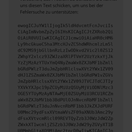
uns diesen Text schicken, um uns bei der
Fehlersuche zu unterstützen:
ewogICJuYW1lIjogIk5ldHdvcmtFcnJvciIs
CiAgImNvbmZpZyI6IHsKICAgICJtZXRob2Qi
OiAiR0VUIiwKICAgICJ1cmwiOiAiaHR0cHM6
Ly9hcGkueC5ha3MtcHJvZC5hdWRhcmlzLm5l
dC92MS9jbGllbnRzLzIwODkvd2Vic2l0ZS12
ZWhpY2xlcz93ZWJzaXRlPTVmY2UzYzkxYjJk
YzZjMzAzYTUxYmQ4NyZmaWx0ZXJbMF1bZmll
bGRdPWlzT3duJmZpbHRlclswXVt2YWx1ZV09
dHJ1ZSZmaWx0ZXJbMV1bZmllbGRdPW1vZGVs
JmZpbHRlclsxXVt2YWx1ZV09JTVCJTdCJTIy
YXVkYXJpc19pZCUyMiUzQSUyMjViODNlMzc3
OGE5YTUyMzAyNTAwMjE0ZSUyMiU3RCU1RCZm
aWx0ZXJbMV1bb3BdPUlOJnNvcnRbMF1bZmll
bGRdPWlzT3duJnNvcnRbMF1bb3JkZXJdPURF
U0Mmc29ydFsxXVtmaWVsZF09aXNUb3Amc29y
dFsxXVtvcmRlcl09REVTQyZzb3J0WzJdW2Zp
ZWxkXT1wcmljZSZzb3J0WzJdW29yZGVyXT1B
U0MmbGltaXQ9MjAmc2tpcD0wIiwKICAgICJo