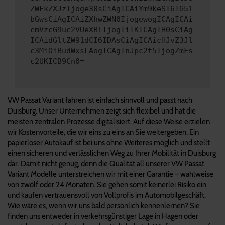
ZWFkZXJzIjoge30sCiAgICAiYm9keSI6IG51
bGwsCiAgICAiZXhwZWN0IjogewogICAgICAi
cmVzcG9uc2VUeXBlIjogIiIKICAgIH0sCiAg
ICAidGltZW91dCI6IDAsCiAgICAicHJvZ3Jl
c3MiOiBudWxsLAogICAgInJpc2t5IjogZmFs
c2UKICB9Cn0=
VW Passat Variant fahren ist einfach sinnvoll und passt nach
Duisburg. Unser Unternehmen zeigt sich flexibel und hat die
meisten zentralen Prozesse digitalisiert. Auf diese Weise erzielen
wir Kostenvorteile, die wir eins zu eins an Sie weitergeben. Ein
papierloser Autokauf ist bei uns ohne Weiteres möglich und stellt
einen sicheren und verlässlichen Weg zu Ihrer Mobilität in Duisburg
dar. Damit nicht genug, denn die Qualität all unserer VW Passat
Variant Modelle unterstreichen wir mit einer Garantie – wahlweise
von zwölf oder 24 Monaten. Sie gehen somit keinerlei Risiko ein
und kaufen vertrauensvoll von Vollprofis im Automobilgeschäft.
Wie wäre es, wenn wir uns bald persönlich kennenlernen? Sie
finden uns entweder in verkehrsgünstiger Lage in Hagen oder