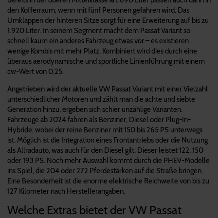
den Kofferraum, wenn mit fünf Personen gefahren wird. Das
Umklappen der hinteren Sitze sorgt für eine Erweiterung auf bis zu
1.920 Liter. In seinem Segment macht dem Passat Variant so
schnell kaum ein anderes Fahrzeug etwas vor – es existieren
wenige Kombis mit mehr Platz. Kombiniert wird dies durch eine
überaus aerodynamische und sportliche Linienführung mit einem
cw-Wert von 0,25.
Angetrieben wird der aktuelle VW Passat Variant mit einer Vielzahl
unterschiedlicher Motoren und zählt man die achte und siebte
Generation hinzu, ergeben sich schier unzählige Varianten.
Fahrzeuge ab 2024 fahren als Benziner, Diesel oder Plug-In-
Hybride, wobei der reine Benziner mit 150 bis 265 PS unterwegs
ist. Möglich ist die Integration eines Frontantriebs oder die Nutzung
als Allradauto, was auch für den Diesel gilt. Dieser leistet 122, 150
oder 193 PS. Noch mehr Auswahl kommt durch die PHEV-Modelle
ins Spiel, die 204 oder 272 Pferdestärken auf die Straße bringen.
Eine Besonderheit ist die enorme elektrische Reichweite von bis zu
127 Kilometer nach Herstellerangaben.
Welche Extras bietet der VW Passat