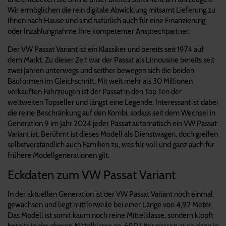
Wir ermöglichen die rein digitale Abwicklung mitsamt Lieferung zu
Ihnen nach Hause und sind natürlich auch für eine Finanzierung
oder Inzahlungnahme Ihre kompetenter Ansprechpartner.
Der VW Passat Variant ist ein Klassiker und bereits seit 1974 auf
dem Markt. Zu dieser Zeit war der Passat als Limousine bereits seit
zwei Jahren unterwegs und seither bewegen sich die beiden
Bauformen im Gleichschritt. Mit weit mehr als 30 Millionen
verkauften Fahrzeugen ist der Passat in den Top Ten der
weltweiten Topseller und längst eine Legende. Interessant ist dabei
die reine Beschränkung auf den Kombi, sodass seit dem Wechsel in
Generation 9 im Jahr 2024 jeder Passat automatisch ein VW Passat
Variant ist. Berühmt ist dieses Modell als Dienstwagen, doch greifen
selbstverständlich auch Familien zu, was für voll und ganz auch für
frühere Modellgenerationen gilt.
Eckdaten zum VW Passat Variant
In der aktuellen Generation ist der VW Passat Variant noch einmal
gewachsen und liegt mittlerweile bei einer Länge von 4,92 Meter.
Das Modell ist somit kaum noch reine Mittelklasse, sondern klopft
bereits in der oberen Mittelklasse an. 690 Liter passen auch dann in