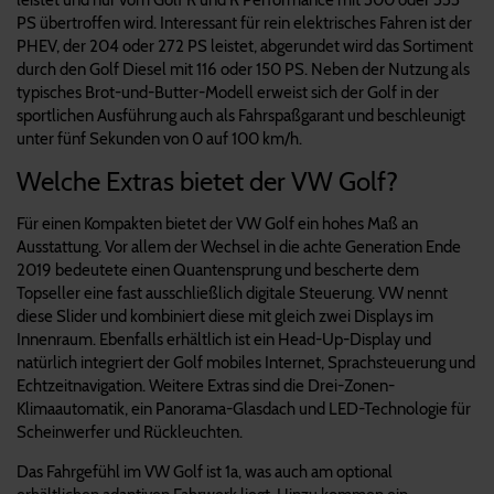
PS übertroffen wird. Interessant für rein elektrisches Fahren ist der
PHEV, der 204 oder 272 PS leistet, abgerundet wird das Sortiment
durch den Golf Diesel mit 116 oder 150 PS. Neben der Nutzung als
typisches Brot-und-Butter-Modell erweist sich der Golf in der
sportlichen Ausführung auch als Fahrspaßgarant und beschleunigt
unter fünf Sekunden von 0 auf 100 km/h.
Welche Extras bietet der VW Golf?
Für einen Kompakten bietet der VW Golf ein hohes Maß an
Ausstattung. Vor allem der Wechsel in die achte Generation Ende
2019 bedeutete einen Quantensprung und bescherte dem
Topseller eine fast ausschließlich digitale Steuerung. VW nennt
diese Slider und kombiniert diese mit gleich zwei Displays im
Innenraum. Ebenfalls erhältlich ist ein Head-Up-Display und
natürlich integriert der Golf mobiles Internet, Sprachsteuerung und
Echtzeitnavigation. Weitere Extras sind die Drei-Zonen-
Klimaautomatik, ein Panorama-Glasdach und LED-Technologie für
Scheinwerfer und Rückleuchten.
Das Fahrgefühl im VW Golf ist 1a, was auch am optional