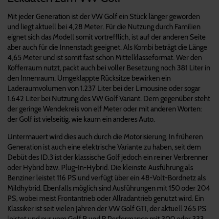
Mit jeder Generation ist der VW Golf ein Stück länger geworden
und liegt aktuell bei 4,28 Meter. Für die Nutzung durch Familien
eignet sich das Modell somit vortrefflich, ist auf der anderen Seite
aber auch für die Innenstadt geeignet. Als Kombi beträgt die Länge
4,65 Meter und ist somit fast schon Mittelklasseformat. Wer den
Kofferraum nutzt, packt auch bei voller Besetzung noch 381 Liter in
den Innenraum. Umgeklappte Rücksitze bewirken ein
Laderaumvolumen von 1.237 Liter bei der Limousine oder sogar
1.642 Liter bei Nutzung des VW Golf Variant. Dem gegenüber steht
der geringe Wendekreis von elf Meter oder mit anderen Worten:
der Golf ist vielseitig, wie kaum ein anderes Auto.
Untermauert wird dies auch durch die Motorisierung. In früheren
Generation ist auch eine elektrische Variante zu haben, seit dem
Debüt des ID.3 ist der klassische Golf jedoch ein reiner Verbrenner
oder Hybrid bzw. Plug-In-Hybrid. Die kleinste Ausführung als
Benziner leistet 116 PS und verfügt über ein 48-Volt-Bordnetz als
Mildhybrid. Ebenfalls möglich sind Ausführungen mit 150 oder 204
PS, wobei meist Frontantrieb oder Allradantrieb genutzt wird. Ein
Klassiker ist seit vielen Jahren der VW Golf GTI, der aktuell 265 PS
leistet und nur vom Golf R und R Performance mit 300 oder 333