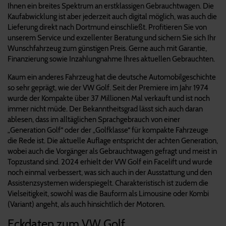
Ihnen ein breites Spektrum an erstklassigen Gebrauchtwagen. Die
Kaufabwicklung ist aber jederzeit auch digital möglich, was auch die
Lieferung direkt nach Dortmund einschließt. Profitieren Sie von
unserem Service und exzellenter Beratung und sichern Sie sich Ihr
Wunschfahrzeug zum günstigen Preis. Gerne auch mit Garantie,
Finanzierung sowie Inzahlungnahme Ihres aktuellen Gebrauchten.
Kaum ein anderes Fahrzeug hat die deutsche Automobilgeschichte
so sehr geprägt, wie der VW Golf. Seit der Premiere im Jahr 1974
wurde der Kompakte über 37 Millionen Mal verkauft und ist noch
immer nicht müde. Der Bekanntheitsgrad lässt sich auch daran
ablesen, dass im alltäglichen Sprachgebrauch von einer
„Generation Golf“ oder der „Golfklasse“ für kompakte Fahrzeuge
die Rede ist. Die aktuelle Auflage entspricht der achten Generation,
wobei auch die Vorgänger als Gebrauchtwagen gefragt und meist in
Topzustand sind. 2024 erhielt der VW Golf ein Facelift und wurde
noch einmal verbessert, was sich auch in der Ausstattung und den
Assistenzsystemen widerspiegelt. Charakteristisch ist zudem die
Vielseitigkeit, sowohl was die Bauform als Limousine oder Kombi
(Variant) angeht, als auch hinsichtlich der Motoren.
Eckdaten zum VW Golf