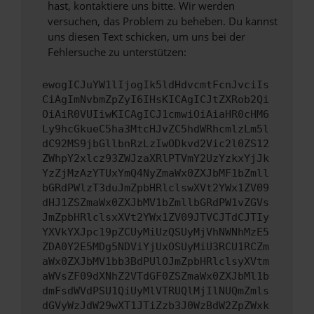
hast, kontaktiere uns bitte. Wir werden
versuchen, das Problem zu beheben. Du kannst
uns diesen Text schicken, um uns bei der
Fehlersuche zu unterstützen:
ewogICJuYW1lIjogIk5ldHdvcmtFcnJvciIs
CiAgImNvbmZpZyI6IHsKICAgICJtZXRob2Qi
OiAiR0VUIiwKICAgICJ1cmwiOiAiaHR0cHM6
Ly9hcGkueC5ha3MtcHJvZC5hdWRhcmlzLm5l
dC92MS9jbGllbnRzLzIwODkvd2Vic2l0ZS12
ZWhpY2xlcz93ZWJzaXRlPTVmY2UzYzkxYjJk
YzZjMzAzYTUxYmQ4NyZmaWx0ZXJbMF1bZmll
bGRdPWlzT3duJmZpbHRlclswXVt2YWx1ZV09
dHJ1ZSZmaWx0ZXJbMV1bZmllbGRdPW1vZGVs
JmZpbHRlclsxXVt2YWx1ZV09JTVCJTdCJTIy
YXVkYXJpc19pZCUyMiUzQSUyMjVhNWNhMzE5
ZDA0Y2E5MDg5NDViYjUxOSUyMiU3RCU1RCZm
aWx0ZXJbMV1bb3BdPUlOJmZpbHRlclsyXVtm
aWVsZF09dXNhZ2VTdGF0ZSZmaWx0ZXJbMl1b
dmFsdWVdPSU1QiUyMlVTRUQlMjIlNUQmZmls
dGVyWzJdW29wXT1JTiZzb3J0WzBdW2ZpZWxk