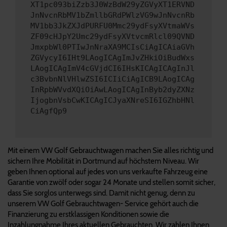
XT1pc093biZzb3J0WzBdW29yZGVyXT1ERVND
JnNvcnRbMV1bZmllbGRdPWlzVG9wJnNvcnRb
MV1bb3JkZXJdPURFU0Mmc29ydFsyXVtmaWVs
ZF09cHJpY2Umc29ydFsyXVtvcmRlcl09QVND
JmxpbWl0PTIwJnNraXA9MCIsCiAgICAiaGVh
ZGVycyI6IHt9LAogICAgImJvZHkiOiBudWxs
LAogICAgImV4cGVjdCI6IHsKICAgICAgInJl
c3BvbnNlVHlwZSI6ICIiCiAgICB9LAogICAg
InRpbWVvdXQiOiAwLAogICAgInByb2dyZXNz
IjogbnVsbCwKICAgICJyaXNreSI6IGZhbHNl
CiAgfQp9
Mit einem VW Golf Gebrauchtwagen machen Sie alles richtig und
sichern Ihre Mobilität in Dortmund auf höchstem Niveau. Wir
geben Ihnen optional auf jedes von uns verkaufte Fahrzeug eine
Garantie von zwölf oder sogar 24 Monate und stellen somit sicher,
dass Sie sorglos unterwegs sind. Damit nicht genug, denn zu
unserem VW Golf Gebrauchtwagen- Service gehört auch die
Finanzierung zu erstklassigen Konditionen sowie die
Inzahlungnahme Ihres aktuellen Gebrauchten. Wir zahlen Ihnen