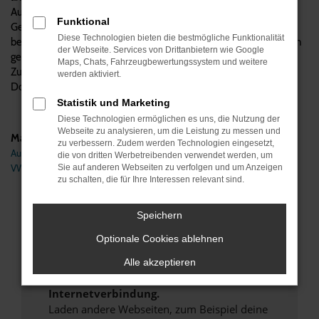
Automobile verstehen wir uns als Experten für VW
Funktional
Gebrauchtwagen, was natürlich auch den Golf einschließt. Wir
Diese Technologien bieten die bestmögliche Funktionalität
beraten kompetent und vom Hersteller unabhängig, beantworten
der Webseite. Services von Drittanbietern wie Google
gerne Ihre Fragen und übernehmen auf Wunsch auch den
Maps, Chats, Fahrzeugbewertungssystem und weitere
Zulassungsservice und die Lieferung direkt zu Ihnen nach
werden aktiviert.
Dortmund.
Statistik und Marketing
Diese Technologien ermöglichen es uns, die Nutzung der
Webseite zu analysieren, um die Leistung zu messen und
Marken
zu verbessern. Zudem werden Technologien eingesetzt,
Audi
die von dritten Werbetreibenden verwendet werden, um
VW
Sie auf anderen Webseiten zu verfolgen und um Anzeigen
zu schalten, die für Ihre Interessen relevant sind.
Fehler: Network Error
Speichern
Beim Laden ist ein Fehler aufgetreten.
Optionale Cookies ablehnen
Hier sind ein paar Tipps, die dir helfen können:
Alle akzeptieren
Überprüfe deine Firewall und deine
Internetverbindung.
Laden andere Webseiten, zum Beispiel deine