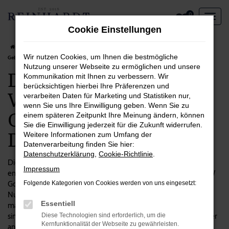
Zum
0
Hauptinhalt
Cookie Einstellungen
springen
Startseite
Dortmund
VW
VW Golf
Das spricht für einen VW Golf
Wir nutzen Cookies, um Ihnen die bestmögliche
Gebrauchtwagen in Dortmund
Nutzung unserer Webseite zu ermöglichen und unsere
Das spricht für einen
Kommunikation mit Ihnen zu verbessern. Wir
berücksichtigen hierbei Ihre Präferenzen und
VW Golf
verarbeiten Daten für Marketing und Statistiken nur,
wenn Sie uns Ihre Einwilligung geben. Wenn Sie zu
Gebrauchtwagen in
einem späteren Zeitpunkt Ihre Meinung ändern, können
Sie die Einwilligung jederzeit für die Zukunft widerrufen.
Dortmund
Weitere Informationen zum Umfang der
Datenverarbeitung finden Sie hier:
Datenschutzerklärung
,
Cookie-Richtlinie
.
Die Entscheidung zugunsten eines Autos ist immer zugleich
Impressum
emotional wie vom Verstand geprägt. Das gilt auch für unsere VW
Golf Gebrauchtwagen, die einerseits einen hohen praktischen
Folgende Kategorien von Cookies werden von uns eingesetzt:
Nutzen aufweisen, andererseits aber auch eine Menge Spaß
Essentiell
machen. Wenn Sie viel in Dortmund und Umgebung unterwegs
sind, eignet sich dieses Modell ausgezeichnet und überzeugt unter
Diese Technologien sind erforderlich, um die
Kernfunktionalität der Webseite zu gewährleisten.
anderem durch seine Langlebigkeit und Qualität. Bei Reinhardt