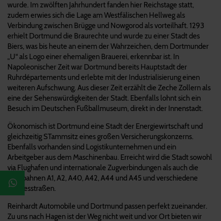
wurde. Im zwölften Jahrhundert fanden hier Reichstage statt,
zudem erwies sich die Lage am Westfälischen Hellweg als
Verbindung zwischen Brügge und Nowgorod als vorteilhaft. 1293
erhielt Dortmund die Braurechte und wurde zu einer Stadt des
Biers, was bis heute an einem der Wahrzeichen, dem Dortmunder
„U“ als Logo einer ehemaligen Brauerei, erkennbar ist. In
Napoleonischer Zeit war Dortmund bereits Hauptstadt der
Ruhrdépartements und erlebte mit der Industrialisierung einen
weiteren Aufschwung. Aus dieser Zeit erzählt die Zeche Zollern als
eine der Sehenswürdigkeiten der Stadt. Ebenfalls lohnt sich ein
Besuch im Deutschen Fußballmuseum, direkt in der Innenstadt.
Ökonomisch ist Dortmund eine Stadt der Energiewirtschaft und
gleichzeitig STammsitz eines großen Versicherungskonzerns.
Ebenfalls vorhanden sind Logistikunternehmen und ein
Arbeitgeber aus dem Maschinenbau. Erreicht wird die Stadt sowohl
via Flughafen und internationale Zugverbindungen als auch die
Autobahnen A1, A2, A40, A42, A44 und A45 und verschiedene
Bundesstraßen.
Reinhardt Automobile und Dortmund passen perfekt zueinander.
Zu uns nach Hagen ist der Weg nicht weit und vor Ort bieten wir