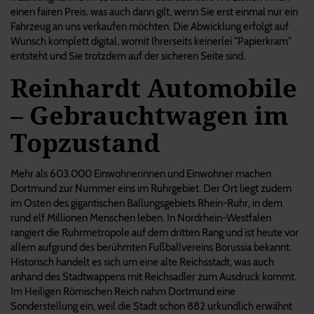
einen fairen Preis, was auch dann gilt, wenn Sie erst einmal nur ein
Fahrzeug an uns verkaufen möchten. Die Abwicklung erfolgt auf
Wunsch komplett digital, womit Ihrerseits keinerlei "Papierkram"
entsteht und Sie trotzdem auf der sicheren Seite sind.
Reinhardt Automobile
– Gebrauchtwagen im
Topzustand
Mehr als 603.000 Einwohnerinnen und Einwohner machen
Dortmund zur Nummer eins im Ruhrgebiet. Der Ort liegt zudem
im Osten des gigantischen Ballungsgebiets Rhein-Ruhr, in dem
rund elf Millionen Menschen leben. In Nordrhein-Westfalen
rangiert die Ruhrmetropole auf dem dritten Rang und ist heute vor
allem aufgrund des berühmten Fußballvereins Borussia bekannt.
Historisch handelt es sich um eine alte Reichsstadt, was auch
anhand des Stadtwappens mit Reichsadler zum Ausdruck kommt.
Im Heiligen Römischen Reich nahm Dortmund eine
Sonderstellung ein, weil die Stadt schon 882 urkundlich erwähnt