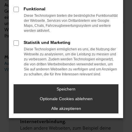
Automobile verstehen wir uns als Experten für VW
Funktional
Gebrauchtwagen, was natürlich auch den Passat Variant
Diese Technologien bieten die bestmögliche Funktionalität
einschließt. Wir beraten kompetent und vom Hersteller
der Webseite. Services von Drittanbietern wie Google
unabhängig, beantworten gerne Ihre Fragen und übernehmen auf
Maps, Chats, Fahrzeugbewertungssystem und weitere
Wunsch auch den Zulassungsservice und die Lieferung direkt zu
werden aktiviert.
Ihnen nach Bonn.
Statistik und Marketing
Diese Technologien ermöglichen es uns, die Nutzung der
Webseite zu analysieren, um die Leistung zu messen und
Marken
zu verbessern. Zudem werden Technologien eingesetzt,
Audi
die von dritten Werbetreibenden verwendet werden, um
VW
Sie auf anderen Webseiten zu verfolgen und um Anzeigen
zu schalten, die für Ihre Interessen relevant sind.
Fehler: Network Error
Speichern
Beim Laden ist ein Fehler aufgetreten.
Optionale Cookies ablehnen
Hier sind ein paar Tipps, die dir helfen können:
Alle akzeptieren
Überprüfe deine Firewall und deine
Internetverbindung.
Laden andere Webseiten, zum Beispiel deine