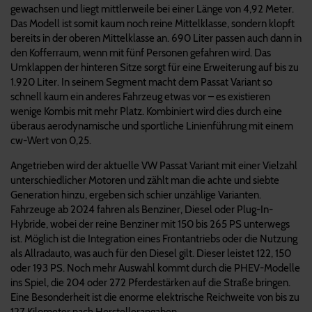
gewachsen und liegt mittlerweile bei einer Länge von 4,92 Meter.
Das Modell ist somit kaum noch reine Mittelklasse, sondern klopft
bereits in der oberen Mittelklasse an. 690 Liter passen auch dann in
den Kofferraum, wenn mit fünf Personen gefahren wird. Das
Umklappen der hinteren Sitze sorgt für eine Erweiterung auf bis zu
1.920 Liter. In seinem Segment macht dem Passat Variant so
schnell kaum ein anderes Fahrzeug etwas vor – es existieren
wenige Kombis mit mehr Platz. Kombiniert wird dies durch eine
überaus aerodynamische und sportliche Linienführung mit einem
cw-Wert von 0,25.
Angetrieben wird der aktuelle VW Passat Variant mit einer Vielzahl
unterschiedlicher Motoren und zählt man die achte und siebte
Generation hinzu, ergeben sich schier unzählige Varianten.
Fahrzeuge ab 2024 fahren als Benziner, Diesel oder Plug-In-
Hybride, wobei der reine Benziner mit 150 bis 265 PS unterwegs
ist. Möglich ist die Integration eines Frontantriebs oder die Nutzung
als Allradauto, was auch für den Diesel gilt. Dieser leistet 122, 150
oder 193 PS. Noch mehr Auswahl kommt durch die PHEV-Modelle
ins Spiel, die 204 oder 272 Pferdestärken auf die Straße bringen.
Eine Besonderheit ist die enorme elektrische Reichweite von bis zu
127 Kilometer nach Herstellerangaben.