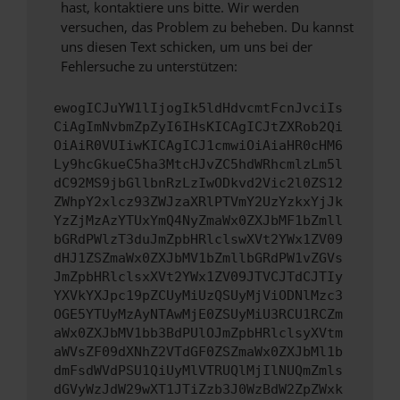
hast, kontaktiere uns bitte. Wir werden
versuchen, das Problem zu beheben. Du kannst
uns diesen Text schicken, um uns bei der
Fehlersuche zu unterstützen:
ewogICJuYW1lIjogIk5ldHdvcmtFcnJvciIs
CiAgImNvbmZpZyI6IHsKICAgICJtZXRob2Qi
OiAiR0VUIiwKICAgICJ1cmwiOiAiaHR0cHM6
Ly9hcGkueC5ha3MtcHJvZC5hdWRhcmlzLm5l
dC92MS9jbGllbnRzLzIwODkvd2Vic2l0ZS12
ZWhpY2xlcz93ZWJzaXRlPTVmY2UzYzkxYjJk
YzZjMzAzYTUxYmQ4NyZmaWx0ZXJbMF1bZmll
bGRdPWlzT3duJmZpbHRlclswXVt2YWx1ZV09
dHJ1ZSZmaWx0ZXJbMV1bZmllbGRdPW1vZGVs
JmZpbHRlclsxXVt2YWx1ZV09JTVCJTdCJTIy
YXVkYXJpc19pZCUyMiUzQSUyMjViODNlMzc3
OGE5YTUyMzAyNTAwMjE0ZSUyMiU3RCU1RCZm
aWx0ZXJbMV1bb3BdPUlOJmZpbHRlclsyXVtm
aWVsZF09dXNhZ2VTdGF0ZSZmaWx0ZXJbMl1b
dmFsdWVdPSU1QiUyMlVTRUQlMjIlNUQmZmls
dGVyWzJdW29wXT1JTiZzb3J0WzBdW2ZpZWxk