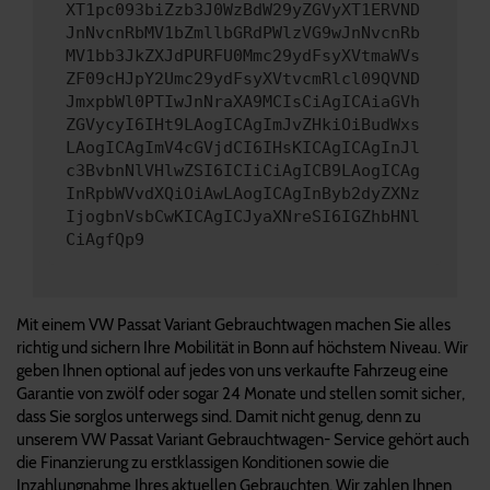
XT1pc093biZzb3J0WzBdW29yZGVyXT1ERVND
JnNvcnRbMV1bZmllbGRdPWlzVG9wJnNvcnRb
MV1bb3JkZXJdPURFU0Mmc29ydFsyXVtmaWVs
ZF09cHJpY2Umc29ydFsyXVtvcmRlcl09QVND
JmxpbWl0PTIwJnNraXA9MCIsCiAgICAiaGVh
ZGVycyI6IHt9LAogICAgImJvZHkiOiBudWxs
LAogICAgImV4cGVjdCI6IHsKICAgICAgInJl
c3BvbnNlVHlwZSI6ICIiCiAgICB9LAogICAg
InRpbWVvdXQiOiAwLAogICAgInByb2dyZXNz
IjogbnVsbCwKICAgICJyaXNreSI6IGZhbHNl
CiAgfQp9
Mit einem VW Passat Variant Gebrauchtwagen machen Sie alles
richtig und sichern Ihre Mobilität in Bonn auf höchstem Niveau. Wir
geben Ihnen optional auf jedes von uns verkaufte Fahrzeug eine
Garantie von zwölf oder sogar 24 Monate und stellen somit sicher,
dass Sie sorglos unterwegs sind. Damit nicht genug, denn zu
unserem VW Passat Variant Gebrauchtwagen- Service gehört auch
die Finanzierung zu erstklassigen Konditionen sowie die
Inzahlungnahme Ihres aktuellen Gebrauchten. Wir zahlen Ihnen