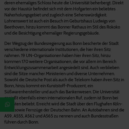
deren ehemaliges Schloss heute die Universität beherbergt. Direkt
vor der Haustür befindet sich mit dem Hofgarten ein beliebtes
Naherholungsgebiet und zugleich eine Sehenswürdigkeit.
Lohnenswert ist auch ein Besuch im Geburtshaus Ludwigs von
Beethoven, hinzu kommt das Bonner Rathaus im Stil des Rokoko
und die Besichtigung ehemaliger Regierungsgebäude.
Der Wegzug der Bundesregierung aus Bonn bescherte der Stadt
verschiedene internationale Institutionen, die hier ihren Sitz
nahmen. 19 UN-Organisationen haben hier ihren Sitz, hinzu
kommen 170 weitere Organisationen, die vor allem im Bereich
Entwicklungszusammenarbeit angesiedelt sind. Auch verblieben
sind die Sitze mancher Ministerien und diverse Unternehmen.
Sowohl die Deutsche Post als auch die Telekom haben ihren Sitz in
Bonn, hinzu kommt ein Kunststoff-Produzent, ein
Süßwarenhersteller und auch das Bankenwesen. Die Universität
genießt ebenfalls einen internationalen Ruf, zudem ist Bonn bei
Touristen beliebt. Erreicht wird die Stadt über den Flughafen Köln-
Bonn sowie Fernzüge der Deutschen Bahn. An Autobahnen sind die
A59, A555, A562 und A565 zu nennen und auch Bundesstraßen
führen durch Bonn.