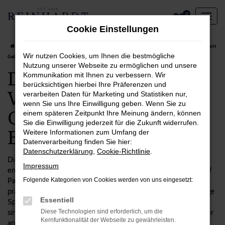
Zum
0
Hauptinhalt
Cookie Einstellungen
springen
Startseite
Bonn
VW
VW Passat Variant
Das spricht für einen VW Passat Variant
Wir nutzen Cookies, um Ihnen die bestmögliche
Gebrauchtwagen in Bonn
Nutzung unserer Webseite zu ermöglichen und unsere
Das spricht für einen
Kommunikation mit Ihnen zu verbessern. Wir
berücksichtigen hierbei Ihre Präferenzen und
VW Passat Variant
verarbeiten Daten für Marketing und Statistiken nur,
wenn Sie uns Ihre Einwilligung geben. Wenn Sie zu
Gebrauchtwagen in
einem späteren Zeitpunkt Ihre Meinung ändern, können
Sie die Einwilligung jederzeit für die Zukunft widerrufen.
Bonn
Weitere Informationen zum Umfang der
Datenverarbeitung finden Sie hier:
Datenschutzerklärung
,
Cookie-Richtlinie
.
Die Entscheidung zugunsten eines Autos ist immer zugleich
Impressum
emotional wie vom Verstand geprägt. Das gilt auch für unsere VW
Passat Variant Gebrauchtwagen, die einerseits einen hohen
Folgende Kategorien von Cookies werden von uns eingesetzt:
praktischen Nutzen aufweisen, andererseits aber auch eine Menge
Essentiell
Spaß machen. Wenn Sie viel in Bonn und Umgebung unterwegs
sind, eignet sich dieses Modell ausgezeichnet und überzeugt unter
Diese Technologien sind erforderlich, um die
Kernfunktionalität der Webseite zu gewährleisten.
anderem durch seine Langlebigkeit und Qualität. Bei Reinhardt