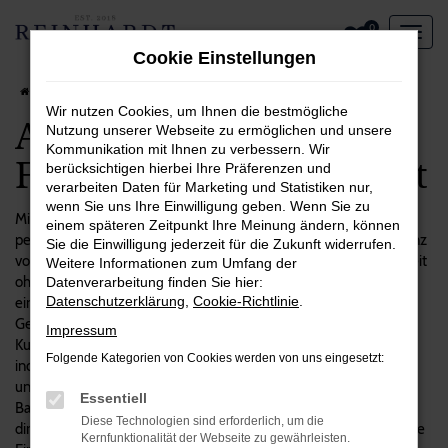
Zum
0
Hauptinhalt
Cookie Einstellungen
springen
Startseite
Bonn
Audi
Audi Q5 in Bonn – ein Fahrzeug, das sich lohnt
Wir nutzen Cookies, um Ihnen die bestmögliche
Audi Q5 in Bonn – ein
Nutzung unserer Webseite zu ermöglichen und unsere
Kommunikation mit Ihnen zu verbessern. Wir
Fahrzeug, das sich lohnt
berücksichtigen hierbei Ihre Präferenzen und
verarbeiten Daten für Marketing und Statistiken nur,
wenn Sie uns Ihre Einwilligung geben. Wenn Sie zu
Mit einem Audi Q5 machen Sie alles richtig und steigen in das
einem späteren Zeitpunkt Ihre Meinung ändern, können
perfekte Fahrzeug für Bonn und Umgebung. Wir sind voll und ganz
Sie die Einwilligung jederzeit für die Zukunft widerrufen.
von diesem Modell überzeugt und verkaufen es seit geraumer Zeit
Weitere Informationen zum Umfang der
ohne Beanstandungen. Mit Reinhardt Automobile setzen Sie auf
Datenverarbeitung finden Sie hier:
Datenschutzerklärung
,
Cookie-Richtlinie
.
einen unabhängigen Autohändler mit Fokus auf erstklassigen
Gebrauchtfahrzeugen. Unsere Firmenphilosophie stellt Sie als
Impressum
Kundinnen und Kunden in den Mittelpunkt und setzt auf
Folgende Kategorien von Cookies werden von uns eingesetzt:
individuellen Service. Das gilt auch für die vielen Audi Q5 in
unserem Sortiment, bei denen wir Sie gerne zum passenden
Essentiell
Baujahr, Ausstattung und Motorisierung beraten. Die Lieferung
Diese Technologien sind erforderlich, um die
direkt nach Bonn versteht sich natürlich von selbst, ebenso wie die
Kernfunktionalität der Webseite zu gewährleisten.