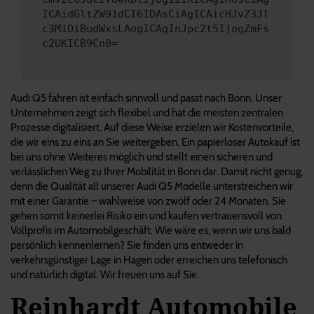
ICAidGltZW91dCI6IDAsCiAgICAicHJvZ3Jl
c3MiOiBudWxsLAogICAgInJpc2t5IjogZmFs
c2UKICB9Cn0=
Audi Q5 fahren ist einfach sinnvoll und passt nach Bonn. Unser
Unternehmen zeigt sich flexibel und hat die meisten zentralen
Prozesse digitalisiert. Auf diese Weise erzielen wir Kostenvorteile,
die wir eins zu eins an Sie weitergeben. Ein papierloser Autokauf ist
bei uns ohne Weiteres möglich und stellt einen sicheren und
verlässlichen Weg zu Ihrer Mobilität in Bonn dar. Damit nicht genug,
denn die Qualität all unserer Audi Q5 Modelle unterstreichen wir
mit einer Garantie – wahlweise von zwölf oder 24 Monaten. Sie
gehen somit keinerlei Risiko ein und kaufen vertrauensvoll von
Vollprofis im Automobilgeschäft. Wie wäre es, wenn wir uns bald
persönlich kennenlernen? Sie finden uns entweder in
verkehrsgünstiger Lage in Hagen oder erreichen uns telefonisch
und natürlich digital. Wir freuen uns auf Sie.
Reinhardt Automobile