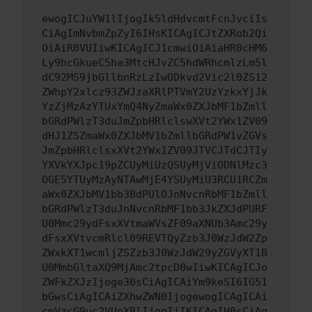
ewogICJuYW1lIjogIk5ldHdvcmtFcnJvciIs
CiAgImNvbmZpZyI6IHsKICAgICJtZXRob2Qi
OiAiR0VUIiwKICAgICJ1cmwiOiAiaHR0cHM6
Ly9hcGkueC5ha3MtcHJvZC5hdWRhcmlzLm5l
dC92MS9jbGllbnRzLzIwODkvd2Vic2l0ZS12
ZWhpY2xlcz93ZWJzaXRlPTVmY2UzYzkxYjJk
YzZjMzAzYTUxYmQ4NyZmaWx0ZXJbMF1bZmll
bGRdPWlzT3duJmZpbHRlclswXVt2YWx1ZV09
dHJ1ZSZmaWx0ZXJbMV1bZmllbGRdPW1vZGVs
JmZpbHRlclsxXVt2YWx1ZV09JTVCJTdCJTIy
YXVkYXJpc19pZCUyMiUzQSUyMjViODNlMzc3
OGE5YTUyMzAyNTAwMjE4YSUyMiU3RCU1RCZm
aWx0ZXJbMV1bb3BdPUlOJnNvcnRbMF1bZmll
bGRdPWlzT3duJnNvcnRbMF1bb3JkZXJdPURF
U0Mmc29ydFsxXVtmaWVsZF09aXNUb3Amc29y
dFsxXVtvcmRlcl09REVTQyZzb3J0WzJdW2Zp
ZWxkXT1wcmljZSZzb3J0WzJdW29yZGVyXT1B
U0MmbGltaXQ9MjAmc2tpcD0wIiwKICAgICJo
ZWFkZXJzIjoge30sCiAgICAiYm9keSI6IG51
bGwsCiAgICAiZXhwZWN0IjogewogICAgICAi
cmVzcG9uc2VUeXBlIjogIiIKICAgIH0sCiAg