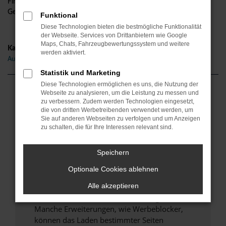
Finanzierung und die Inzahlungnahme Ihres aktuellen
Gebrauchten. Alles aus einer Hand.
Funktional
Diese Technologien bieten die bestmögliche Funktionalität
der Webseite. Services von Drittanbietern wie Google
Maps, Chats, Fahrzeugbewertungssystem und weitere
Kategorie
werden aktiviert.
Audi Q5 Gebrauchtwagen Bonn
Statistik und Marketing
Diese Technologien ermöglichen es uns, die Nutzung der
Webseite zu analysieren, um die Leistung zu messen und
Fehler: Network Error
zu verbessern. Zudem werden Technologien eingesetzt,
die von dritten Werbetreibenden verwendet werden, um
Beim Laden ist ein Fehler aufgetreten.
Sie auf anderen Webseiten zu verfolgen und um Anzeigen
zu schalten, die für Ihre Interessen relevant sind.
Hier sind ein paar Tipps, die dir helfen können:
Überprüfe deine Firewall und deine
Speichern
Internetverbindung.
Optionale Cookies ablehnen
Laden andere Webseiten, zum Beispiel deine
Suchmaschine?
Alle akzeptieren
Prüfe deine Browsererweiterungen.
Manche Erweiterungen, wie Werbeblocker,
können das Laden bestimmter Seiten