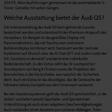
204 PS. Allen Ausführungen gemeinsam ist das automatisierte S-
Tronic- Getriebe mit sieben Gängen.
Welche Ausstattung bietet der Audi Q5?
Die Innenausstattung des Audi Q5 kann getrost als luxuriös
bezeichnet werden und unterstreicht den Premium-Anspruch des
Herstellers. Ein Beispiel ist das gewölbte Display mit
Panoramafunktion, das mit Touchscreen und einem
Beifahrerdisplay kombiniert wird. Gesteuert werden zentrale
Funktionen auf Wunsch über die KI Chat GPT und zudem nutzt der
Q5 „functions on demand“ und damit eine individuelle
Bedienlandschaft. Zu den Extras zählt das 16-Lautsprecher-
Soundsystem von Bang & Olufsen sowie die Projektion des
Bremslichtes in die Heckscheibe, was natürlich der Sicherheit
dient. Auch ein Extras ist das Akustikglas, das die Geräusche der
Fahrbahn nahezu komplett aus dem Innenraum verbannt.
Bei den Assistenzsystemen geht der Audi Q5 sprichwörtlich „in die
Vollen“ und liefert sowohl Spurhalte- und Spurwechsel-
Unterstützung als auch einen adaptiven Geschwindigkeitsregler.
Auch vorhanden ist ein Assistent zum sicheren Abbiegen, Toter-