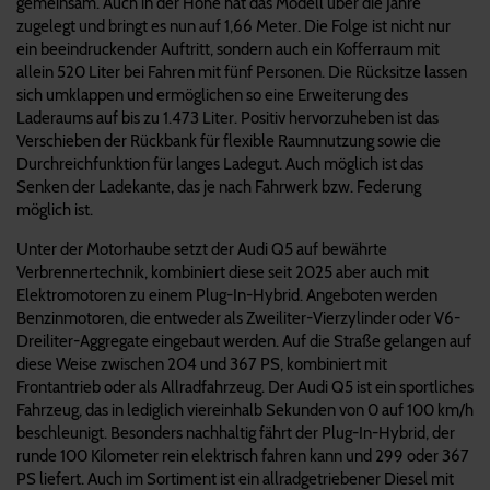
gemeinsam. Auch in der Höhe hat das Modell über die Jahre
zugelegt und bringt es nun auf 1,66 Meter. Die Folge ist nicht nur
ein beeindruckender Auftritt, sondern auch ein Kofferraum mit
allein 520 Liter bei Fahren mit fünf Personen. Die Rücksitze lassen
sich umklappen und ermöglichen so eine Erweiterung des
Laderaums auf bis zu 1.473 Liter. Positiv hervorzuheben ist das
Verschieben der Rückbank für flexible Raumnutzung sowie die
Durchreichfunktion für langes Ladegut. Auch möglich ist das
Senken der Ladekante, das je nach Fahrwerk bzw. Federung
möglich ist.
Unter der Motorhaube setzt der Audi Q5 auf bewährte
Verbrennertechnik, kombiniert diese seit 2025 aber auch mit
Elektromotoren zu einem Plug-In-Hybrid. Angeboten werden
Benzinmotoren, die entweder als Zweiliter-Vierzylinder oder V6-
Dreiliter-Aggregate eingebaut werden. Auf die Straße gelangen auf
diese Weise zwischen 204 und 367 PS, kombiniert mit
Frontantrieb oder als Allradfahrzeug. Der Audi Q5 ist ein sportliches
Fahrzeug, das in lediglich viereinhalb Sekunden von 0 auf 100 km/h
beschleunigt. Besonders nachhaltig fährt der Plug-In-Hybrid, der
runde 100 Kilometer rein elektrisch fahren kann und 299 oder 367
PS liefert. Auch im Sortiment ist ein allradgetriebener Diesel mit