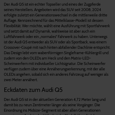
Der Audi Q5 ist ein echter Topseller und eines der Zugpferde
seines Herstellers. Angeboten wird das SUV seit 2008, 2024
erfolgte zuletzt ein Generationswechsel in die mittlerweile dritte
Auflage. Kennzeichnend für das Mittelklasse-Modell ist dessen
Flexibilität. Wer möchte, wählt eine Ausführung mit Sportfahrwerk
und setzt damit auf Dynamik, wahlweise ist aber auch ein
Luftfahrwerk oder ein „normales“ Fahrwerk zu haben. Unterwegs
ist der Audi Q5 entweder als SUV oder als Sportback, was einem
Crossover-Coupé mit nach hinten abfallender Dachlinie entspricht.
Das Design lebt vom wabenförmigen Singleframe-Kühlergrill und
zudem von den OLEDs am Heck und den Matrix-LED-
Scheinwerfern mit individueller Lichtsignatur. Die Scheinwerfer
verfügen zudem über eine Annäherungserkennung, mit der alle
OLEDs angehen, sobald sich ein anderes Fahrzeug auf weniger als
zwei Meter annähert.
Eckdaten zum Audi Q5
Der Audi Q5 ist in der aktuellen Generation 4,72 Meter lang und
damit bis zu neun Zentimeter länger als seine Vorgänger. Die
Einordnung ins Midsize-Segment ist aber allen Generationen