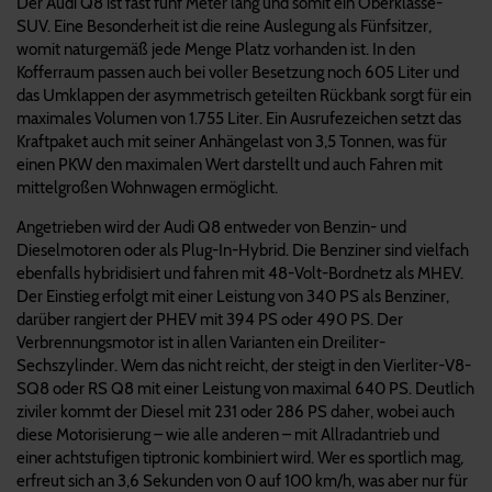
Der Audi Q8 ist fast fünf Meter lang und somit ein Oberklasse-
SUV. Eine Besonderheit ist die reine Auslegung als Fünfsitzer,
womit naturgemäß jede Menge Platz vorhanden ist. In den
Kofferraum passen auch bei voller Besetzung noch 605 Liter und
das Umklappen der asymmetrisch geteilten Rückbank sorgt für ein
maximales Volumen von 1.755 Liter. Ein Ausrufezeichen setzt das
Kraftpaket auch mit seiner Anhängelast von 3,5 Tonnen, was für
einen PKW den maximalen Wert darstellt und auch Fahren mit
mittelgroßen Wohnwagen ermöglicht.
Angetrieben wird der Audi Q8 entweder von Benzin- und
Dieselmotoren oder als Plug-In-Hybrid. Die Benziner sind vielfach
ebenfalls hybridisiert und fahren mit 48-Volt-Bordnetz als MHEV.
Der Einstieg erfolgt mit einer Leistung von 340 PS als Benziner,
darüber rangiert der PHEV mit 394 PS oder 490 PS. Der
Verbrennungsmotor ist in allen Varianten ein Dreiliter-
Sechszylinder. Wem das nicht reicht, der steigt in den Vierliter-V8-
SQ8 oder RS Q8 mit einer Leistung von maximal 640 PS. Deutlich
ziviler kommt der Diesel mit 231 oder 286 PS daher, wobei auch
diese Motorisierung – wie alle anderen – mit Allradantrieb und
einer achtstufigen tiptronic kombiniert wird. Wer es sportlich mag,
erfreut sich an 3,6 Sekunden von 0 auf 100 km/h, was aber nur für