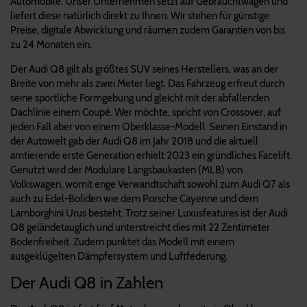
Automobile. Unser Unternehmen setzt auf Gebrauchtwagen und
liefert diese natürlich direkt zu Ihnen. Wir stehen für günstige
Preise, digitale Abwicklung und räumen zudem Garantien von bis
zu 24 Monaten ein.
Der Audi Q8 gilt als größtes SUV seines Herstellers, was an der
Breite von mehr als zwei Meter liegt. Das Fahrzeug erfreut durch
seine sportliche Formgebung und gleicht mit der abfallenden
Dachlinie einem Coupé. Wer möchte, spricht von Crossover, auf
jeden Fall aber von einem Oberklasse-Modell. Seinen Einstand in
der Autowelt gab der Audi Q8 im Jahr 2018 und die aktuell
amtierende erste Generation erhielt 2023 ein gründliches Facelift.
Genutzt wird der Modulare Längsbaukasten (MLB) von
Volkswagen, womit enge Verwandtschaft sowohl zum Audi Q7 als
auch zu Edel-Boliden wie dem Porsche Cayenne und dem
Lamborghini Urus besteht. Trotz seiner Luxusfeatures ist der Audi
Q8 geländetauglich und unterstreicht dies mit 22 Zentimeter
Bodenfreiheit. Zudem punktet das Modell mit einem
ausgeklügelten Dämpfersystem und Luftfederung.
Der Audi Q8 in Zahlen