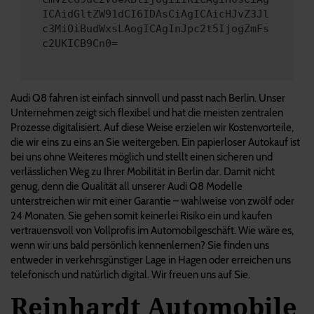
ICAidGltZW91dCI6IDAsCiAgICAicHJvZ3Jl
c3MiOiBudWxsLAogICAgInJpc2t5IjogZmFs
c2UKICB9Cn0=
Audi Q8 fahren ist einfach sinnvoll und passt nach Berlin. Unser
Unternehmen zeigt sich flexibel und hat die meisten zentralen
Prozesse digitalisiert. Auf diese Weise erzielen wir Kostenvorteile,
die wir eins zu eins an Sie weitergeben. Ein papierloser Autokauf ist
bei uns ohne Weiteres möglich und stellt einen sicheren und
verlässlichen Weg zu Ihrer Mobilität in Berlin dar. Damit nicht
genug, denn die Qualität all unserer Audi Q8 Modelle
unterstreichen wir mit einer Garantie – wahlweise von zwölf oder
24 Monaten. Sie gehen somit keinerlei Risiko ein und kaufen
vertrauensvoll von Vollprofis im Automobilgeschäft. Wie wäre es,
wenn wir uns bald persönlich kennenlernen? Sie finden uns
entweder in verkehrsgünstiger Lage in Hagen oder erreichen uns
telefonisch und natürlich digital. Wir freuen uns auf Sie.
Reinhardt Automobile