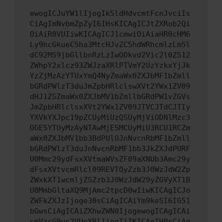
ewogICJuYW1lIjogIk5ldHdvcmtFcnJvciIs
CiAgImNvbmZpZyI6IHsKICAgICJtZXRob2Qi
OiAiR0VUIiwKICAgICJ1cmwiOiAiaHR0cHM6
Ly9hcGkueC5ha3MtcHJvZC5hdWRhcmlzLm5l
dC92MS9jbGllbnRzLzIwODkvd2Vic2l0ZS12
ZWhpY2xlcz93ZWJzaXRlPTVmY2UzYzkxYjJk
YzZjMzAzYTUxYmQ4NyZmaWx0ZXJbMF1bZmll
bGRdPWlzT3duJmZpbHRlclswXVt2YWx1ZV09
dHJ1ZSZmaWx0ZXJbMV1bZmllbGRdPW1vZGVs
JmZpbHRlclsxXVt2YWx1ZV09JTVCJTdCJTIy
YXVkYXJpc19pZCUyMiUzQSUyMjViODNlMzc3
OGE5YTUyMzAyNTAwMjE5MCUyMiU3RCU1RCZm
aWx0ZXJbMV1bb3BdPUlOJnNvcnRbMF1bZmll
bGRdPWlzT3duJnNvcnRbMF1bb3JkZXJdPURF
U0Mmc29ydFsxXVtmaWVsZF09aXNUb3Amc29y
dFsxXVtvcmRlcl09REVTQyZzb3J0WzJdW2Zp
ZWxkXT1wcmljZSZzb3J0WzJdW29yZGVyXT1B
U0MmbGltaXQ9MjAmc2tpcD0wIiwKICAgICJo
ZWFkZXJzIjoge30sCiAgICAiYm9keSI6IG51
bGwsCiAgICAiZXhwZWN0IjogewogICAgICAi
cmVzcG9uc2VUeXBlIjogIiIKICAgIH0sCiAg