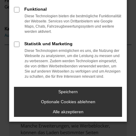
Finanzierung und die Inzahlungnahme Ihres aktuellen
Gebrauchten. Alles aus einer Hand.
Funktional
Diese Technologien bieten die bestmögliche Funktionalität
der Webseite. Services von Drittanbietern wie Google
Maps, Chats, Fahrzeugbewertungssystem und weitere
Kategorie
werden aktiviert.
Audi Q8 Gebrauchtwagen Berlin
Statistik und Marketing
Diese Technologien ermöglichen es uns, die Nutzung der
Webseite zu analysieren, um die Leistung zu messen und
Fehler: Network Error
zu verbessern. Zudem werden Technologien eingesetzt,
die von dritten Werbetreibenden verwendet werden, um
Beim Laden ist ein Fehler aufgetreten.
Sie auf anderen Webseiten zu verfolgen und um Anzeigen
zu schalten, die für Ihre Interessen relevant sind.
Hier sind ein paar Tipps, die dir helfen können:
Überprüfe deine Firewall und deine
Speichern
Internetverbindung.
Optionale Cookies ablehnen
Laden andere Webseiten, zum Beispiel deine
Suchmaschine?
Alle akzeptieren
Prüfe deine Browsererweiterungen.
Manche Erweiterungen, wie Werbeblocker,
können das Laden bestimmter Seiten