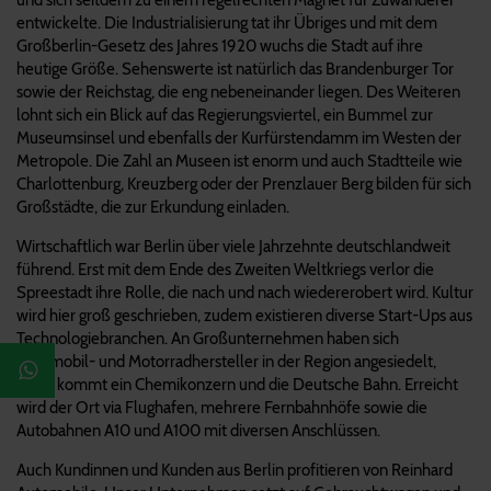
entwickelte. Die Industrialisierung tat ihr Übriges und mit dem
Großberlin-Gesetz des Jahres 1920 wuchs die Stadt auf ihre
heutige Größe. Sehenswerte ist natürlich das Brandenburger Tor
sowie der Reichstag, die eng nebeneinander liegen. Des Weiteren
lohnt sich ein Blick auf das Regierungsviertel, ein Bummel zur
Museumsinsel und ebenfalls der Kurfürstendamm im Westen der
Metropole. Die Zahl an Museen ist enorm und auch Stadtteile wie
Charlottenburg, Kreuzberg oder der Prenzlauer Berg bilden für sich
Großstädte, die zur Erkundung einladen.
Wirtschaftlich war Berlin über viele Jahrzehnte deutschlandweit
führend. Erst mit dem Ende des Zweiten Weltkriegs verlor die
Spreestadt ihre Rolle, die nach und nach wiedererobert wird. Kultur
wird hier groß geschrieben, zudem existieren diverse Start-Ups aus
Technologiebranchen. An Großunternehmen haben sich
Automobil- und Motorradhersteller in der Region angesiedelt,
hinzu kommt ein Chemikonzern und die Deutsche Bahn. Erreicht
wird der Ort via Flughafen, mehrere Fernbahnhöfe sowie die
Autobahnen A10 und A100 mit diversen Anschlüssen.
Auch Kundinnen und Kunden aus Berlin profitieren von Reinhard