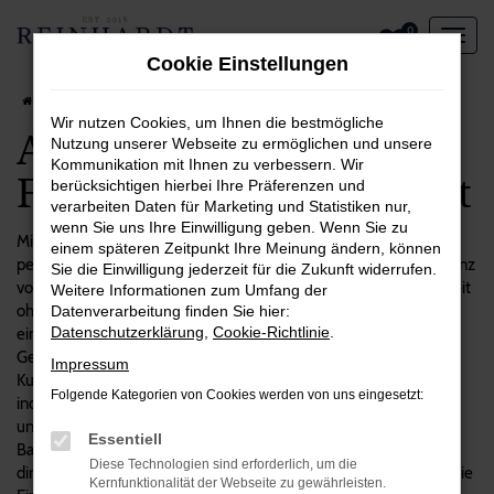
Zum
0
Hauptinhalt
Cookie Einstellungen
springen
Startseite
Berlin
Audi
Audi Q8 in Berlin – ein Fahrzeug, das sich lohnt
Wir nutzen Cookies, um Ihnen die bestmögliche
Audi Q8 in Berlin – ein
Nutzung unserer Webseite zu ermöglichen und unsere
Kommunikation mit Ihnen zu verbessern. Wir
Fahrzeug, das sich lohnt
berücksichtigen hierbei Ihre Präferenzen und
verarbeiten Daten für Marketing und Statistiken nur,
wenn Sie uns Ihre Einwilligung geben. Wenn Sie zu
Mit einem Audi Q8 machen Sie alles richtig und steigen in das
einem späteren Zeitpunkt Ihre Meinung ändern, können
perfekte Fahrzeug für Berlin und Umgebung. Wir sind voll und ganz
Sie die Einwilligung jederzeit für die Zukunft widerrufen.
von diesem Modell überzeugt und verkaufen es seit geraumer Zeit
Weitere Informationen zum Umfang der
ohne Beanstandungen. Mit Reinhardt Automobile setzen Sie auf
Datenverarbeitung finden Sie hier:
Datenschutzerklärung
,
Cookie-Richtlinie
.
einen unabhängigen Autohändler mit Fokus auf erstklassigen
Gebrauchtfahrzeugen. Unsere Firmenphilosophie stellt Sie als
Impressum
Kundinnen und Kunden in den Mittelpunkt und setzt auf
Folgende Kategorien von Cookies werden von uns eingesetzt:
individuellen Service. Das gilt auch für die vielen Audi Q8 in
unserem Sortiment, bei denen wir Sie gerne zum passenden
Essentiell
Baujahr, Ausstattung und Motorisierung beraten. Die Lieferung
Diese Technologien sind erforderlich, um die
direkt nach Berlin versteht sich natürlich von selbst, ebenso wie die
Kernfunktionalität der Webseite zu gewährleisten.