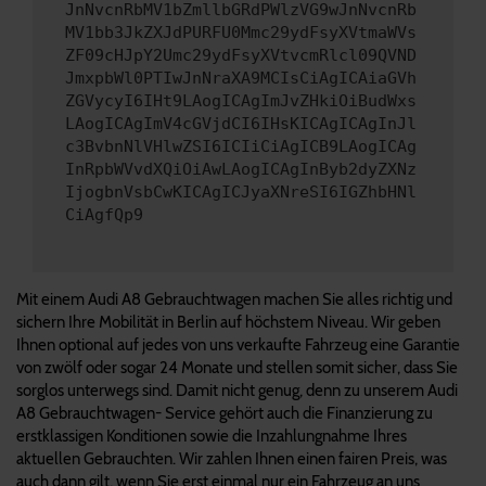
JnNvcnRbMV1bZmllbGRdPWlzVG9wJnNvcnRb
MV1bb3JkZXJdPURFU0Mmc29ydFsyXVtmaWVs
ZF09cHJpY2Umc29ydFsyXVtvcmRlcl09QVND
JmxpbWl0PTIwJnNraXA9MCIsCiAgICAiaGVh
ZGVycyI6IHt9LAogICAgImJvZHkiOiBudWxs
LAogICAgImV4cGVjdCI6IHsKICAgICAgInJl
c3BvbnNlVHlwZSI6ICIiCiAgICB9LAogICAg
InRpbWVvdXQiOiAwLAogICAgInByb2dyZXNz
IjogbnVsbCwKICAgICJyaXNreSI6IGZhbHNl
CiAgfQp9
Mit einem Audi A8 Gebrauchtwagen machen Sie alles richtig und
sichern Ihre Mobilität in Berlin auf höchstem Niveau. Wir geben
Ihnen optional auf jedes von uns verkaufte Fahrzeug eine Garantie
von zwölf oder sogar 24 Monate und stellen somit sicher, dass Sie
sorglos unterwegs sind. Damit nicht genug, denn zu unserem Audi
A8 Gebrauchtwagen- Service gehört auch die Finanzierung zu
erstklassigen Konditionen sowie die Inzahlungnahme Ihres
aktuellen Gebrauchten. Wir zahlen Ihnen einen fairen Preis, was
auch dann gilt, wenn Sie erst einmal nur ein Fahrzeug an uns