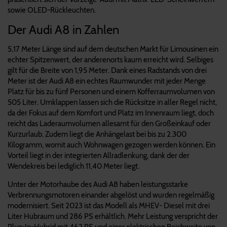
sowie OLED-Rückleuchten.
Der Audi A8 in Zahlen
5,17 Meter Länge sind auf dem deutschen Markt für Limousinen ein
echter Spitzenwert, der anderenorts kaum erreicht wird. Selbiges
gilt für die Breite von 1,95 Meter. Dank eines Radstands von drei
Meter ist der Audi A8 ein echtes Raumwunder mit jeder Menge
Platz für bis zu fünf Personen und einem Kofferraumvolumen von
505 Liter. Umklappen lassen sich die Rücksitze in aller Regel nicht,
da der Fokus auf dem Komfort und Platz im Innenraum liegt, doch
reicht das Laderaumvolumen allesamt für den Großeinkauf oder
Kurzurlaub. Zudem liegt die Anhängelast bei bis zu 2.300
Kilogramm, womit auch Wohnwagen gezogen werden können. Ein
Vorteil liegt in der integrierten Allradlenkung, dank der der
Wendekreis bei lediglich 11,40 Meter liegt.
Unter der Motorhaube des Audi A8 haben leistungsstarke
Verbrennungsmotoren einander abgelöst und wurden regelmäßig
modernisiert. Seit 2023 ist das Modell als MHEV- Diesel mit drei
Liter Hubraum und 286 PS erhältlich. Mehr Leistung verspricht der
Plug-In-Hybrid mit 462 PS und einer elektrischen Reichweite von