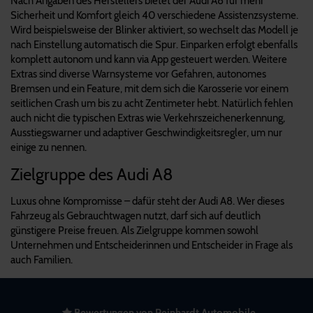
Nach Angaben des Herstellers bietet der Audi A8 für mehr
Sicherheit und Komfort gleich 40 verschiedene Assistenzsysteme.
Wird beispielsweise der Blinker aktiviert, so wechselt das Modell je
nach Einstellung automatisch die Spur. Einparken erfolgt ebenfalls
komplett autonom und kann via App gesteuert werden. Weitere
Extras sind diverse Warnsysteme vor Gefahren, autonomes
Bremsen und ein Feature, mit dem sich die Karosserie vor einem
seitlichen Crash um bis zu acht Zentimeter hebt. Natürlich fehlen
auch nicht die typischen Extras wie Verkehrszeichenerkennung,
Ausstiegswarner und adaptiver Geschwindigkeitsregler, um nur
einige zu nennen.
Zielgruppe des Audi A8
Luxus ohne Kompromisse – dafür steht der Audi A8. Wer dieses
Fahrzeug als Gebrauchtwagen nutzt, darf sich auf deutlich
günstigere Preise freuen. Als Zielgruppe kommen sowohl
Unternehmen und Entscheiderinnen und Entscheider in Frage als
auch Familien.
Bewertungen von Reinhardt Automobile