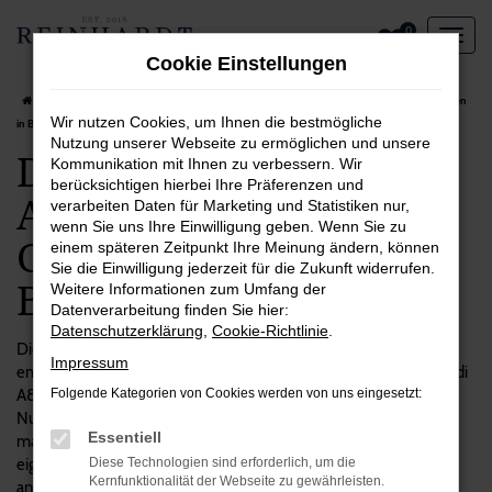
Zum
0
Hauptinhalt
Cookie Einstellungen
springen
Startseite
Berlin
Audi
Audi A8
Das spricht für einen Audi A8 Gebrauchtwagen
Wir nutzen Cookies, um Ihnen die bestmögliche
in Berlin
Nutzung unserer Webseite zu ermöglichen und unsere
Das spricht für einen
Kommunikation mit Ihnen zu verbessern. Wir
berücksichtigen hierbei Ihre Präferenzen und
Audi A8
verarbeiten Daten für Marketing und Statistiken nur,
wenn Sie uns Ihre Einwilligung geben. Wenn Sie zu
Gebrauchtwagen in
einem späteren Zeitpunkt Ihre Meinung ändern, können
Sie die Einwilligung jederzeit für die Zukunft widerrufen.
Berlin
Weitere Informationen zum Umfang der
Datenverarbeitung finden Sie hier:
Datenschutzerklärung
,
Cookie-Richtlinie
.
Die Entscheidung zugunsten eines Autos ist immer zugleich
Impressum
emotional wie vom Verstand geprägt. Das gilt auch für unsere Audi
A8 Gebrauchtwagen, die einerseits einen hohen praktischen
Folgende Kategorien von Cookies werden von uns eingesetzt:
Nutzen aufweisen, andererseits aber auch eine Menge Spaß
Essentiell
machen. Wenn Sie viel in Berlin und Umgebung unterwegs sind,
eignet sich dieses Modell ausgezeichnet und überzeugt unter
Diese Technologien sind erforderlich, um die
Kernfunktionalität der Webseite zu gewährleisten.
anderem durch seine Langlebigkeit und Qualität. Bei Reinhardt