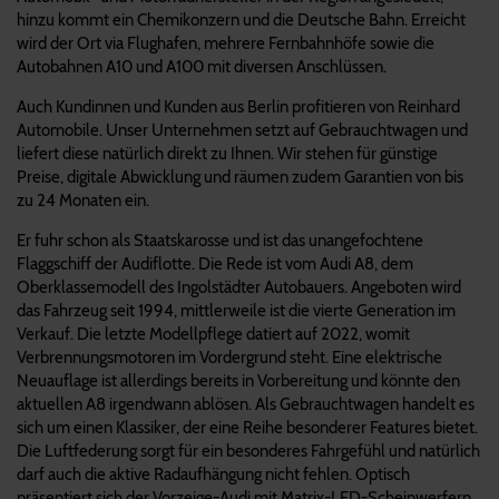
hinzu kommt ein Chemikonzern und die Deutsche Bahn. Erreicht
wird der Ort via Flughafen, mehrere Fernbahnhöfe sowie die
Autobahnen A10 und A100 mit diversen Anschlüssen.
Auch Kundinnen und Kunden aus Berlin profitieren von Reinhard
Automobile. Unser Unternehmen setzt auf Gebrauchtwagen und
liefert diese natürlich direkt zu Ihnen. Wir stehen für günstige
Preise, digitale Abwicklung und räumen zudem Garantien von bis
zu 24 Monaten ein.
Er fuhr schon als Staatskarosse und ist das unangefochtene
Flaggschiff der Audiflotte. Die Rede ist vom Audi A8, dem
Oberklassemodell des Ingolstädter Autobauers. Angeboten wird
das Fahrzeug seit 1994, mittlerweile ist die vierte Generation im
Verkauf. Die letzte Modellpflege datiert auf 2022, womit
Verbrennungsmotoren im Vordergrund steht. Eine elektrische
Neuauflage ist allerdings bereits in Vorbereitung und könnte den
aktuellen A8 irgendwann ablösen. Als Gebrauchtwagen handelt es
sich um einen Klassiker, der eine Reihe besonderer Features bietet.
Die Luftfederung sorgt für ein besonderes Fahrgefühl und natürlich
darf auch die aktive Radaufhängung nicht fehlen. Optisch
präsentiert sich der Vorzeige-Audi mit Matrix-LED-Scheinwerfern