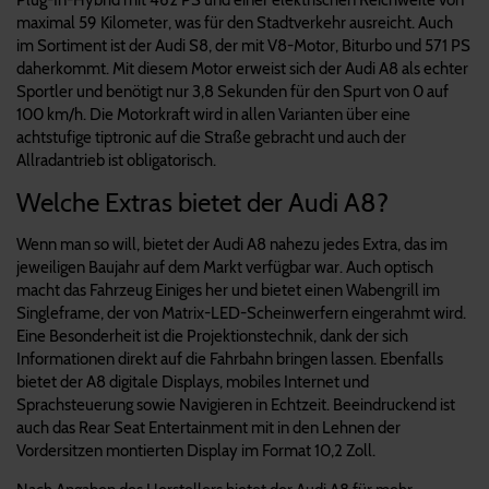
maximal 59 Kilometer, was für den Stadtverkehr ausreicht. Auch
im Sortiment ist der Audi S8, der mit V8-Motor, Biturbo und 571 PS
daherkommt. Mit diesem Motor erweist sich der Audi A8 als echter
Sportler und benötigt nur 3,8 Sekunden für den Spurt von 0 auf
100 km/h. Die Motorkraft wird in allen Varianten über eine
achtstufige tiptronic auf die Straße gebracht und auch der
Allradantrieb ist obligatorisch.
Welche Extras bietet der Audi A8?
Wenn man so will, bietet der Audi A8 nahezu jedes Extra, das im
jeweiligen Baujahr auf dem Markt verfügbar war. Auch optisch
macht das Fahrzeug Einiges her und bietet einen Wabengrill im
Singleframe, der von Matrix-LED-Scheinwerfern eingerahmt wird.
Eine Besonderheit ist die Projektionstechnik, dank der sich
Informationen direkt auf die Fahrbahn bringen lassen. Ebenfalls
bietet der A8 digitale Displays, mobiles Internet und
Sprachsteuerung sowie Navigieren in Echtzeit. Beeindruckend ist
auch das Rear Seat Entertainment mit in den Lehnen der
Vordersitzen montierten Display im Format 10,2 Zoll.