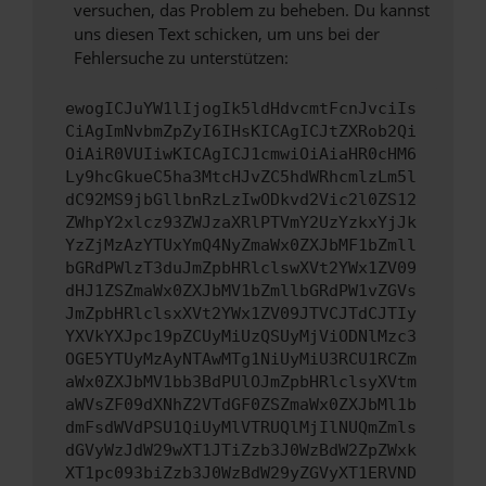
versuchen, das Problem zu beheben. Du kannst
uns diesen Text schicken, um uns bei der
Fehlersuche zu unterstützen:
ewogICJuYW1lIjogIk5ldHdvcmtFcnJvciIs
CiAgImNvbmZpZyI6IHsKICAgICJtZXRob2Qi
OiAiR0VUIiwKICAgICJ1cmwiOiAiaHR0cHM6
Ly9hcGkueC5ha3MtcHJvZC5hdWRhcmlzLm5l
dC92MS9jbGllbnRzLzIwODkvd2Vic2l0ZS12
ZWhpY2xlcz93ZWJzaXRlPTVmY2UzYzkxYjJk
YzZjMzAzYTUxYmQ4NyZmaWx0ZXJbMF1bZmll
bGRdPWlzT3duJmZpbHRlclswXVt2YWx1ZV09
dHJ1ZSZmaWx0ZXJbMV1bZmllbGRdPW1vZGVs
JmZpbHRlclsxXVt2YWx1ZV09JTVCJTdCJTIy
YXVkYXJpc19pZCUyMiUzQSUyMjViODNlMzc3
OGE5YTUyMzAyNTAwMTg1NiUyMiU3RCU1RCZm
aWx0ZXJbMV1bb3BdPUlOJmZpbHRlclsyXVtm
aWVsZF09dXNhZ2VTdGF0ZSZmaWx0ZXJbMl1b
dmFsdWVdPSU1QiUyMlVTRUQlMjIlNUQmZmls
dGVyWzJdW29wXT1JTiZzb3J0WzBdW2ZpZWxk
XT1pc093biZzb3J0WzBdW29yZGVyXT1ERVND