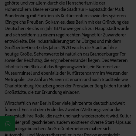
gehörte und vor allem durch die Herrscherfamilie der
Hohenzollern. Diese erkoren die Stadt zur Hauptstadt der Mark
Brandenburg mit Funktion als Kurfürstentum sowie des späteren
Königreichs Preußen. So kam es, dass Berlin mit der Gründung des
Deutschen Reichs im Jahr 1871 unweigerlich zur Hauptstadt wurde
und sich seitdem zu einem regelrechten Magnet für Zuwanderer
entwickelte. Die Industrialisierung tat ihr Übriges und mit dem
Großberlin-Gesetz des Jahres 1920 wuchs die Stadt auf ihre
heutige Größe. Sehenswerte ist natürlich das Brandenburger Tor
sowie der Reichstag, die eng nebeneinander liegen. Des Weiteren
lohnt sich ein Blick auf das Regierungsviertel, ein Bummel zur
Museumsinsel und ebenfalls der Kurfürstendamm im Westen der
Metropole. Die Zahl an Museen ist enorm und auch Stadtteile wie
Charlottenburg, Kreuzberg oder der Prenzlauer Berg bilden für sich
Großstädte, die zur Erkundung einladen.
Wirtschaftlich war Berlin über viele Jahrzehnte deutschlandweit
führend. Erst mit dem Ende des Zweiten Weltkriegs verlor die
Spreestadt ihre Rolle, die nach und nach wiedererobert wird. Kultur
wird hier groß geschrieben, zudem existieren diverse Start-Ups aus
Technologiebranchen. An Großunternehmen haben sich
Automobil- und Motorradhersteller in der Region angesiedelt,