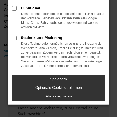
Automobile verstehen wir uns als Experten für Audi
Funktional
Gebrauchtwagen, was natürlich auch den A8 einschließt. Wir
Diese Technologien bieten die bestmögliche Funktionalität
beraten kompetent und vom Hersteller unabhängig, beantworten
der Webseite. Services von Drittanbietern wie Google
gerne Ihre Fragen und übernehmen auf Wunsch auch den
Maps, Chats, Fahrzeugbewertungssystem und weitere
Zulassungsservice und die Lieferung direkt zu Ihnen nach Berlin.
werden aktiviert.
Statistik und Marketing
Diese Technologien ermöglichen es uns, die Nutzung der
Marken
Webseite zu analysieren, um die Leistung zu messen und
Audi
zu verbessern. Zudem werden Technologien eingesetzt,
VW
die von dritten Werbetreibenden verwendet werden, um
Sie auf anderen Webseiten zu verfolgen und um Anzeigen
zu schalten, die für Ihre Interessen relevant sind.
Fehler: Network Error
Speichern
Beim Laden ist ein Fehler aufgetreten.
Hier sind ein paar Tipps, die dir helfen können:
Optionale Cookies ablehnen
Überprüfe deine Firewall und deine
Alle akzeptieren
Internetverbindung.
Laden andere Webseiten, zum Beispiel deine
Suchmaschine?