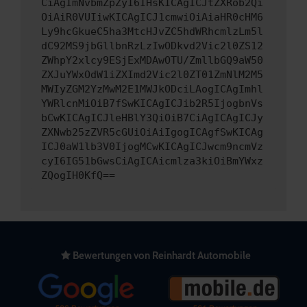
CiAgImNvbmZpZyI6IHsKICAgICJtZXRob2Qi
OiAiR0VUIiwKICAgICJ1cmwiOiAiaHR0cHM6
Ly9hcGkueC5ha3MtcHJvZC5hdWRhcmlzLm5l
dC92MS9jbGllbnRzLzIwODkvd2Vic2l0ZS12
ZWhpY2xlcy9ESjExMDAwOTU/ZmllbGQ9aW50
ZXJuYWxOdW1iZXImd2Vic2l0ZT01ZmNlM2M5
MWIyZGM2YzMwM2E1MWJkODciLAogICAgImhl
YWRlcnMiOiB7fSwKICAgICJib2R5IjogbnVs
bCwKICAgICJleHBlY3QiOiB7CiAgICAgICJy
ZXNwb25zZVR5cGUiOiAiIgogICAgfSwKICAg
ICJ0aW1lb3V0IjogMCwKICAgICJwcm9ncmVz
cyI6IG51bGwsCiAgICAicmlza3kiOiBmYWxz
ZQogIH0KfQ==
Bewertungen von Reinhardt Automobile