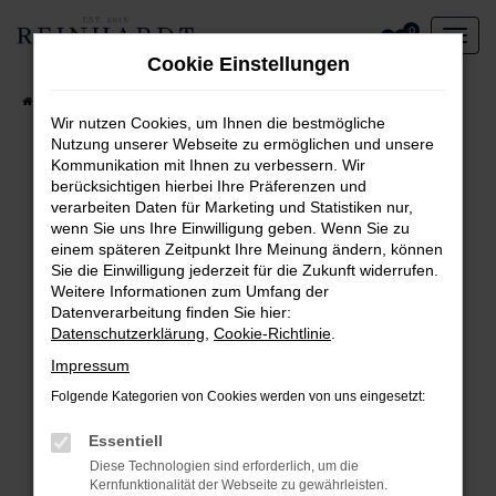
Zum
0
Hauptinhalt
Cookie Einstellungen
springen
Startseite
Aktueller Fahrzeugbestand
Wir nutzen Cookies, um Ihnen die bestmögliche
Nutzung unserer Webseite zu ermöglichen und unsere
Kommunikation mit Ihnen zu verbessern. Wir
Fehler: Network Error
berücksichtigen hierbei Ihre Präferenzen und
verarbeiten Daten für Marketing und Statistiken nur,
Beim Laden ist ein Fehler aufgetreten.
wenn Sie uns Ihre Einwilligung geben. Wenn Sie zu
Hier sind ein paar Tipps, die dir helfen können:
einem späteren Zeitpunkt Ihre Meinung ändern, können
Sie die Einwilligung jederzeit für die Zukunft widerrufen.
Überprüfe deine Firewall und deine
Weitere Informationen zum Umfang der
Internetverbindung.
Datenverarbeitung finden Sie hier:
Laden andere Webseiten, zum Beispiel deine
Datenschutzerklärung
,
Cookie-Richtlinie
.
Suchmaschine?
Impressum
Prüfe deine Browsererweiterungen.
Folgende Kategorien von Cookies werden von uns eingesetzt:
Manche Erweiterungen, wie Werbeblocker,
können das Laden bestimmter Seiten
Essentiell
verhindern. Funktioniert die Seite in einem
Diese Technologien sind erforderlich, um die
anderen Browser oder in einem privaten
Kernfunktionalität der Webseite zu gewährleisten.