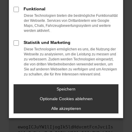
Fenster?
Funktional
Starte dein Gerät neu.
Diese Technologien bieten die bestmögliche Funktionalität
Das kann manchmal helfen, vorübergehende
der Webseite. Services von Drittanbietern wie Google
Probleme zu beheben.
Maps, Chats, Fahrzeugbewertungssystem und weitere
werden aktiviert.
Stelle sicher, dass dein Browser und dein
Betriebssystem auf dem neuesten Stand
Statistik und Marketing
sind.
Diese Technologien ermöglichen es uns, die Nutzung der
Veraltete Software birgt nicht nur ein
Webseite zu analysieren, um die Leistung zu messen und
Sicherheitsrisiko, sondern kann auch dazu
zu verbessern. Zudem werden Technologien eingesetzt,
die von dritten Werbetreibenden verwendet werden, um
führen, dass bestimmte Funktionen nicht mehr
Sie auf anderen Webseiten zu verfolgen und um Anzeigen
unterstützt werden.
zu schalten, die für Ihre Interessen relevant sind.
Wende dich an den Webseitenbetreiber.
Wenn du alle oben genannten Schritte versucht
Speichern
hast, kontaktiere uns bitte. Wir werden
Optionale Cookies ablehnen
versuchen, das Problem zu beheben. Du kannst
uns diesen Text schicken, um uns bei der
Alle akzeptieren
Fehlersuche zu unterstützen:
ewogICJuYW1lIjogIk5ldHdvcmtFcnJvciIs