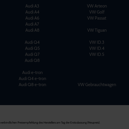
Audi A3
VW Arteon
Audi A4
VW Golf
Audi A6
VW Passat
Audi A7
Audi A8
VW Tiguan
Audi Q4
VW ID.3
Audi Q5
VW ID.4
Audi Q7
VW ID.5
Audi Q8
Audi e-tron
Audi Q4 e-tron
Audi Q8 e-tron
VW Gebrauchtwagen
verbindlichen Preisempfehlung des Herstellers am Tag der Erstzulassung (Neupreis).