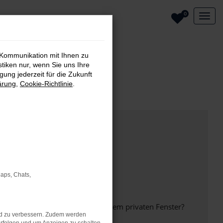
0
 Kommunikation mit Ihnen zu
stiken nur, wenn Sie uns Ihre
ung jederzeit für die Zukunft
ärung
,
Cookie-Richtlinie
.
Maps, Chats,
inem anderen Browser oder in einem privaten Fenster?
nd zu verbessern. Zudem werden