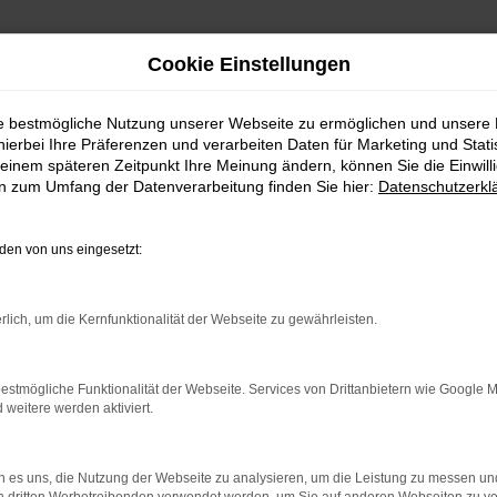
Cookie Einstellungen
ie bestmögliche Nutzung unserer Webseite zu ermöglichen und unsere
hierbei Ihre Präferenzen und verarbeiten Daten für Marketing und Stati
einem späteren Zeitpunkt Ihre Meinung ändern, können Sie die Einwillig
en zum Umfang der Datenverarbeitung finden Sie hier:
Datenschutzerkl
en von uns eingesetzt:
rlich, um die Kernfunktionalität der Webseite zu gewährleisten.
indung.
estmögliche Funktionalität der Webseite. Services von Drittanbietern wie Google 
hine?
eitere werden aktiviert.
aden bestimmter Seiten verhindern. Funktioniert die Seite in e
 es uns, die Nutzung der Webseite zu analysieren, um die Leistung zu messen u