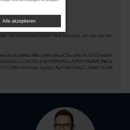
rfolgen und um Anzeigen zu schalten,
ht mehr unterstützt werden.
Alle akzeptieren
ben. Du kannst uns diesen Text schicken, um uns bei der
cmwiOiAiaHR0cHM6Ly9hcGkueC5ha3MtcHJvZC5hdWRh
ZXImd2Vic2l0ZT01ZmNlM2M5MWIyZGM2YzMwM2E1MWJk
b25zZVR5cGUiOiAiIgogICAgfSwKICAgICJ0aW1lb3V0