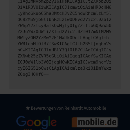
CiAgImNvbmZpZyI6IHsKICAgICJtZXRob2Qi
OiAiR0VUIiwKICAgICJ1cmwiOiAiaHR0cHM6
Ly9hcGkueC5ha3MtcHJvZC5hdWRhcmlzLm5l
dC92MS9jbGllbnRzLzIwODkvd2Vic2l0ZS12
ZWhpY2xlcy9aTkQwMjIyOTg/ZmllbGQ9aW50
ZXJuYWxOdW1iZXImd2Vic2l0ZT01ZmNlM2M5
MWIyZGM2YzMwM2E1MWJkODciLAogICAgImhl
YWRlcnMiOiB7fSwKICAgICJib2R5IjogbnVs
bCwKICAgICJleHBlY3QiOiB7CiAgICAgICJy
ZXNwb25zZVR5cGUiOiAiIgogICAgfSwKICAg
ICJ0aW1lb3V0IjogMCwKICAgICJwcm9ncmVz
cyI6IG51bGwsCiAgICAicmlza3kiOiBmYWxz
ZQogIH0KfQ==
Bewertungen von Reinhardt Automobile