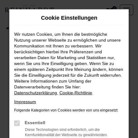
Zum
0
Hauptinhalt
Cookie Einstellungen
springen
Startseite
Aktueller Fahrzeugbestand
Wir nutzen Cookies, um Ihnen die bestmögliche
Nutzung unserer Webseite zu ermöglichen und unsere
Kommunikation mit Ihnen zu verbessern. Wir
Fehler: Network Error
berücksichtigen hierbei Ihre Präferenzen und
verarbeiten Daten für Marketing und Statistiken nur,
Beim Laden ist ein Fehler aufgetreten.
wenn Sie uns Ihre Einwilligung geben. Wenn Sie zu
Hier sind ein paar Tipps, die dir helfen können:
einem späteren Zeitpunkt Ihre Meinung ändern, können
Sie die Einwilligung jederzeit für die Zukunft widerrufen.
Überprüfe deine Firewall und deine
Weitere Informationen zum Umfang der
Internetverbindung.
Datenverarbeitung finden Sie hier:
Laden andere Webseiten, zum Beispiel deine
Datenschutzerklärung
,
Cookie-Richtlinie
.
Suchmaschine?
Impressum
Prüfe deine Browsererweiterungen.
Folgende Kategorien von Cookies werden von uns eingesetzt:
Manche Erweiterungen, wie Werbeblocker,
können das Laden bestimmter Seiten
Essentiell
verhindern. Funktioniert die Seite in einem
Diese Technologien sind erforderlich, um die
anderen Browser oder in einem privaten
Kernfunktionalität der Webseite zu gewährleisten.