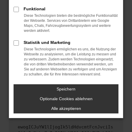
Fenster?
Funktional
Starte dein Gerät neu.
Diese Technologien bieten die bestmögliche Funktionalität
Das kann manchmal helfen, vorübergehende
der Webseite. Services von Drittanbietern wie Google
Probleme zu beheben.
Maps, Chats, Fahrzeugbewertungssystem und weitere
werden aktiviert.
Stelle sicher, dass dein Browser und dein
Betriebssystem auf dem neuesten Stand
Statistik und Marketing
sind.
Diese Technologien ermöglichen es uns, die Nutzung der
Veraltete Software birgt nicht nur ein
Webseite zu analysieren, um die Leistung zu messen und
Sicherheitsrisiko, sondern kann auch dazu
zu verbessern. Zudem werden Technologien eingesetzt,
die von dritten Werbetreibenden verwendet werden, um
führen, dass bestimmte Funktionen nicht mehr
Sie auf anderen Webseiten zu verfolgen und um Anzeigen
unterstützt werden.
zu schalten, die für Ihre Interessen relevant sind.
Wende dich an den Webseitenbetreiber.
Wenn du alle oben genannten Schritte versucht
Speichern
hast, kontaktiere uns bitte. Wir werden
Optionale Cookies ablehnen
versuchen, das Problem zu beheben. Du kannst
uns diesen Text schicken, um uns bei der
Alle akzeptieren
Fehlersuche zu unterstützen:
ewogICJuYW1lIjogIk5ldHdvcmtFcnJvciIs