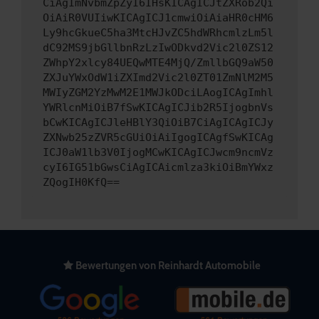
CiAgImNvbmZpZyI6IHsKICAgICJtZXRob2Qi
OiAiR0VUIiwKICAgICJ1cmwiOiAiaHR0cHM6
Ly9hcGkueC5ha3MtcHJvZC5hdWRhcmlzLm5l
dC92MS9jbGllbnRzLzIwODkvd2Vic2l0ZS12
ZWhpY2xlcy84UEQwMTE4MjQ/ZmllbGQ9aW50
ZXJuYWxOdW1iZXImd2Vic2l0ZT01ZmNlM2M5
MWIyZGM2YzMwM2E1MWJkODciLAogICAgImhl
YWRlcnMiOiB7fSwKICAgICJib2R5IjogbnVs
bCwKICAgICJleHBlY3QiOiB7CiAgICAgICJy
ZXNwb25zZVR5cGUiOiAiIgogICAgfSwKICAg
ICJ0aW1lb3V0IjogMCwKICAgICJwcm9ncmVz
cyI6IG51bGwsCiAgICAicmlza3kiOiBmYWxz
ZQogIH0KfQ==
Bewertungen von Reinhardt Automobile