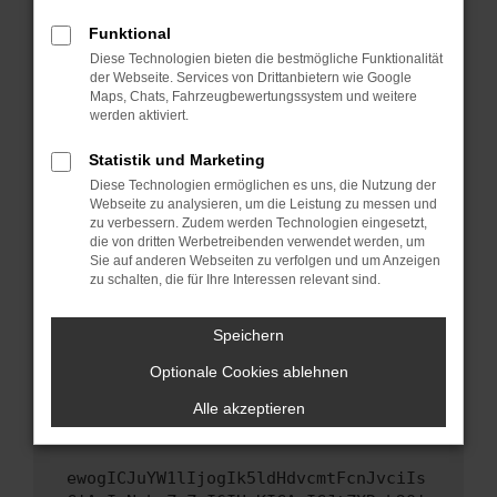
Fenster?
Funktional
Starte dein Gerät neu.
Diese Technologien bieten die bestmögliche Funktionalität
Das kann manchmal helfen, vorübergehende
der Webseite. Services von Drittanbietern wie Google
Probleme zu beheben.
Maps, Chats, Fahrzeugbewertungssystem und weitere
werden aktiviert.
Stelle sicher, dass dein Browser und dein
Betriebssystem auf dem neuesten Stand
Statistik und Marketing
sind.
Diese Technologien ermöglichen es uns, die Nutzung der
Veraltete Software birgt nicht nur ein
Webseite zu analysieren, um die Leistung zu messen und
Sicherheitsrisiko, sondern kann auch dazu
zu verbessern. Zudem werden Technologien eingesetzt,
die von dritten Werbetreibenden verwendet werden, um
führen, dass bestimmte Funktionen nicht mehr
Sie auf anderen Webseiten zu verfolgen und um Anzeigen
unterstützt werden.
zu schalten, die für Ihre Interessen relevant sind.
Wende dich an den Webseitenbetreiber.
Wenn du alle oben genannten Schritte versucht
Speichern
hast, kontaktiere uns bitte. Wir werden
Optionale Cookies ablehnen
versuchen, das Problem zu beheben. Du kannst
uns diesen Text schicken, um uns bei der
Alle akzeptieren
Fehlersuche zu unterstützen:
ewogICJuYW1lIjogIk5ldHdvcmtFcnJvciIs