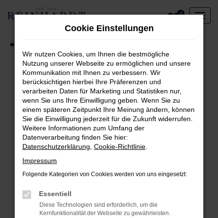
Zum
0
Hauptinhalt
Cookie Einstellungen
springen
Startseite
Aktueller Fahrzeugbestand
Wir nutzen Cookies, um Ihnen die bestmögliche
Nutzung unserer Webseite zu ermöglichen und unsere
Kommunikation mit Ihnen zu verbessern. Wir
Fehler: Network Error
berücksichtigen hierbei Ihre Präferenzen und
verarbeiten Daten für Marketing und Statistiken nur,
Beim Laden ist ein Fehler aufgetreten.
wenn Sie uns Ihre Einwilligung geben. Wenn Sie zu
Hier sind ein paar Tipps, die dir helfen können:
einem späteren Zeitpunkt Ihre Meinung ändern, können
Sie die Einwilligung jederzeit für die Zukunft widerrufen.
Überprüfe deine Firewall und deine
Weitere Informationen zum Umfang der
Internetverbindung.
Datenverarbeitung finden Sie hier:
Laden andere Webseiten, zum Beispiel deine
Datenschutzerklärung
,
Cookie-Richtlinie
.
Suchmaschine?
Impressum
Prüfe deine Browsererweiterungen.
Folgende Kategorien von Cookies werden von uns eingesetzt:
Manche Erweiterungen, wie Werbeblocker,
können das Laden bestimmter Seiten
Essentiell
verhindern. Funktioniert die Seite in einem
Diese Technologien sind erforderlich, um die
anderen Browser oder in einem privaten
Kernfunktionalität der Webseite zu gewährleisten.