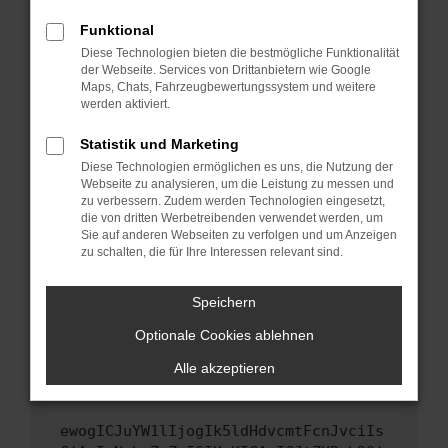
Fenster?
Funktional
Starte dein Gerät neu.
Diese Technologien bieten die bestmögliche Funktionalität
Das kann manchmal helfen, vorübergehende
der Webseite. Services von Drittanbietern wie Google
Probleme zu beheben.
Maps, Chats, Fahrzeugbewertungssystem und weitere
werden aktiviert.
Stelle sicher, dass dein Browser und dein
Betriebssystem auf dem neuesten Stand
Statistik und Marketing
sind.
Diese Technologien ermöglichen es uns, die Nutzung der
Veraltete Software birgt nicht nur ein
Webseite zu analysieren, um die Leistung zu messen und
Sicherheitsrisiko, sondern kann auch dazu
zu verbessern. Zudem werden Technologien eingesetzt,
die von dritten Werbetreibenden verwendet werden, um
führen, dass bestimmte Funktionen nicht mehr
Sie auf anderen Webseiten zu verfolgen und um Anzeigen
unterstützt werden.
zu schalten, die für Ihre Interessen relevant sind.
Wende dich an den Webseitenbetreiber.
Wenn du alle oben genannten Schritte versucht
Speichern
hast, kontaktiere uns bitte. Wir werden
Optionale Cookies ablehnen
versuchen, das Problem zu beheben. Du kannst
uns diesen Text schicken, um uns bei der
Alle akzeptieren
Fehlersuche zu unterstützen:
ewogICJuYW1lIjogIk5ldHdvcmtFcnJvciIs