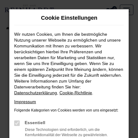
Zum
0
Hauptinhalt
Cookie Einstellungen
springen
Startseite
Aktueller Fahrzeugbestand
Wir nutzen Cookies, um Ihnen die bestmögliche
Nutzung unserer Webseite zu ermöglichen und unsere
Kommunikation mit Ihnen zu verbessern. Wir
Fehler: Network Error
berücksichtigen hierbei Ihre Präferenzen und
verarbeiten Daten für Marketing und Statistiken nur,
Beim Laden ist ein Fehler aufgetreten.
wenn Sie uns Ihre Einwilligung geben. Wenn Sie zu
Hier sind ein paar Tipps, die dir helfen können:
einem späteren Zeitpunkt Ihre Meinung ändern, können
Sie die Einwilligung jederzeit für die Zukunft widerrufen.
Überprüfe deine Firewall und deine
Weitere Informationen zum Umfang der
Internetverbindung.
Datenverarbeitung finden Sie hier:
Laden andere Webseiten, zum Beispiel deine
Datenschutzerklärung
,
Cookie-Richtlinie
.
Suchmaschine?
Impressum
Prüfe deine Browsererweiterungen.
Folgende Kategorien von Cookies werden von uns eingesetzt:
Manche Erweiterungen, wie Werbeblocker,
können das Laden bestimmter Seiten
Essentiell
verhindern. Funktioniert die Seite in einem
Diese Technologien sind erforderlich, um die
anderen Browser oder in einem privaten
Kernfunktionalität der Webseite zu gewährleisten.