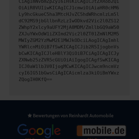
CiAgImNvbmZpZyI6IHsKICAgICJtZXRob2Qi
OiAiR0VUIiwKICAgICJ1cmwiOiAiaHR0cHM6
Ly9hcGkueC5ha3MtcHJvZC5hdWRhcmlzLm5l
dC92MS9jbGllbnRzLzIwODkvd2Vic2l0ZS12
ZWhpY2xlcy9aUFY2MjA0MDM/ZmllbGQ9aW50
ZXJuYWxOdW1iZXImd2Vic2l0ZT01ZmNlM2M5
MWIyZGM2YzMwM2E1MWJkODciLAogICAgImhl
YWRlcnMiOiB7fSwKICAgICJib2R5IjogbnVs
bCwKICAgICJleHBlY3QiOiB7CiAgICAgICJy
ZXNwb25zZVR5cGUiOiAiIgogICAgfSwKICAg
ICJ0aW1lb3V0IjogMCwKICAgICJwcm9ncmVz
cyI6IG51bGwsCiAgICAicmlza3kiOiBmYWxz
ZQogIH0KfQ==
Bewertungen von Reinhardt Automobile