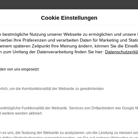
Cookie Einstellungen
ie bestmögliche Nutzung unserer Webseite zu ermöglichen und unsere
hierbei Ihre Präferenzen und verarbeiten Daten für Marketing und Stati
einem späteren Zeitpunkt Ihre Meinung ändern, können Sie die Einwillig
en zum Umfang der Datenverarbeitung finden Sie hier:
Datenschutzerkl
en von uns eingesetzt:
rlich, um die Kernfunktionalität der Webseite zu gewährleisten.
indung.
estmögliche Funktionalität der Webseite. Services von Drittanbietern wie Google 
hine?
eitere werden aktiviert.
aden bestimmter Seiten verhindern. Funktioniert die Seite in e
 es uns, die Nutzung der Webseite zu analysieren, um die Leistung zu messen u