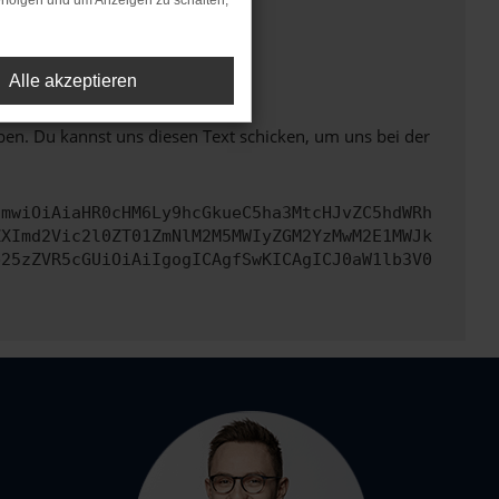
rfolgen und um Anzeigen zu schalten,
ht mehr unterstützt werden.
Alle akzeptieren
ben. Du kannst uns diesen Text schicken, um uns bei der
cmwiOiAiaHR0cHM6Ly9hcGkueC5ha3MtcHJvZC5hdWRh
ZXImd2Vic2l0ZT01ZmNlM2M5MWIyZGM2YzMwM2E1MWJk
b25zZVR5cGUiOiAiIgogICAgfSwKICAgICJ0aW1lb3V0