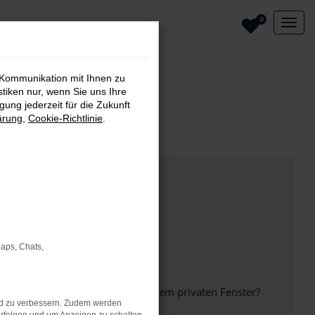
0
 Kommunikation mit Ihnen zu
stiken nur, wenn Sie uns Ihre
ung jederzeit für die Zukunft
ärung
,
Cookie-Richtlinie
.
Maps, Chats,
inem anderen Browser oder in einem privaten Fenster?
nd zu verbessern. Zudem werden