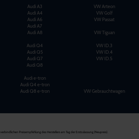
Audi A3
VW Arteon
Audi A4
VW Golf
Audi A6
VW Passat
Audi A7
Audi A8
VW Tiguan
Audi Q4
VW ID.3
Audi Q5
VW ID.4
Audi Q7
VW ID.5
Audi Q8
Audi e-tron
Audi Q4 e-tron
Audi Q8 e-tron
VW Gebrauchtwagen
verbindlichen Preisempfehlung des Herstellers am Tag der Erstzulassung (Neupreis).