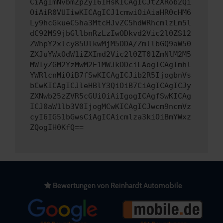
CiAgImNvbmZpZyI6IHsKICAgICJtZXRob2Qi
OiAiR0VUIiwKICAgICJ1cmwiOiAiaHR0cHM6
Ly9hcGkueC5ha3MtcHJvZC5hdWRhcmlzLm5l
dC92MS9jbGllbnRzLzIwODkvd2Vic2l0ZS12
ZWhpY2xlcy85UlkwMjM5ODA/ZmllbGQ9aW50
ZXJuYWxOdW1iZXImd2Vic2l0ZT01ZmNlM2M5
MWIyZGM2YzMwM2E1MWJkODciLAogICAgImhl
YWRlcnMiOiB7fSwKICAgICJib2R5IjogbnVs
bCwKICAgICJleHBlY3QiOiB7CiAgICAgICJy
ZXNwb25zZVR5cGUiOiAiIgogICAgfSwKICAg
ICJ0aW1lb3V0IjogMCwKICAgICJwcm9ncmVz
cyI6IG51bGwsCiAgICAicmlza3kiOiBmYWxz
ZQogIH0KfQ==
Bewertungen von Reinhardt Automobile