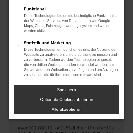
Fenster?
Funktional
Starte dein Gerät neu.
Diese Technologien bieten die bestmögliche Funktionalität
Das kann manchmal helfen, vorübergehende
der Webseite. Services von Drittanbietern wie Google
Probleme zu beheben.
Maps, Chats, Fahrzeugbewertungssystem und weitere
werden aktiviert.
Stelle sicher, dass dein Browser und dein
Betriebssystem auf dem neuesten Stand
Statistik und Marketing
sind.
Diese Technologien ermöglichen es uns, die Nutzung der
Veraltete Software birgt nicht nur ein
Webseite zu analysieren, um die Leistung zu messen und
Sicherheitsrisiko, sondern kann auch dazu
zu verbessern. Zudem werden Technologien eingesetzt,
die von dritten Werbetreibenden verwendet werden, um
führen, dass bestimmte Funktionen nicht mehr
Sie auf anderen Webseiten zu verfolgen und um Anzeigen
unterstützt werden.
zu schalten, die für Ihre Interessen relevant sind.
Wende dich an den Webseitenbetreiber.
Wenn du alle oben genannten Schritte versucht
Speichern
hast, kontaktiere uns bitte. Wir werden
Optionale Cookies ablehnen
versuchen, das Problem zu beheben. Du kannst
uns diesen Text schicken, um uns bei der
Alle akzeptieren
Fehlersuche zu unterstützen:
ewogICJuYW1lIjogIk5ldHdvcmtFcnJvciIs