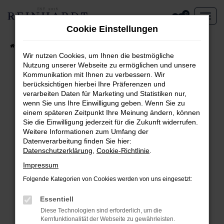
Zum
0
Hauptinhalt
Cookie Einstellungen
springen
Startseite
Aktueller Fahrzeugbestand
Wir nutzen Cookies, um Ihnen die bestmögliche
Nutzung unserer Webseite zu ermöglichen und unsere
Kommunikation mit Ihnen zu verbessern. Wir
Fehler: Network Error
berücksichtigen hierbei Ihre Präferenzen und
verarbeiten Daten für Marketing und Statistiken nur,
Beim Laden ist ein Fehler aufgetreten.
wenn Sie uns Ihre Einwilligung geben. Wenn Sie zu
Hier sind ein paar Tipps, die dir helfen können:
einem späteren Zeitpunkt Ihre Meinung ändern, können
Sie die Einwilligung jederzeit für die Zukunft widerrufen.
Überprüfe deine Firewall und deine
Weitere Informationen zum Umfang der
Internetverbindung.
Datenverarbeitung finden Sie hier:
Laden andere Webseiten, zum Beispiel deine
Datenschutzerklärung
,
Cookie-Richtlinie
.
Suchmaschine?
Impressum
Prüfe deine Browsererweiterungen.
Folgende Kategorien von Cookies werden von uns eingesetzt:
Manche Erweiterungen, wie Werbeblocker,
können das Laden bestimmter Seiten
Essentiell
verhindern. Funktioniert die Seite in einem
Diese Technologien sind erforderlich, um die
anderen Browser oder in einem privaten
Kernfunktionalität der Webseite zu gewährleisten.