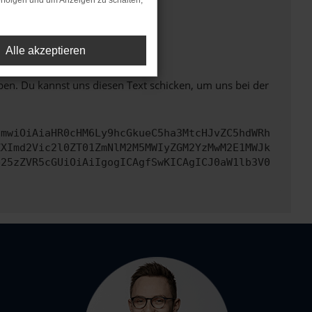
rfolgen und um Anzeigen zu schalten,
ht mehr unterstützt werden.
Alle akzeptieren
ben. Du kannst uns diesen Text schicken, um uns bei der
cmwiOiAiaHR0cHM6Ly9hcGkueC5ha3MtcHJvZC5hdWRh
ZXImd2Vic2l0ZT01ZmNlM2M5MWIyZGM2YzMwM2E1MWJk
b25zZVR5cGUiOiAiIgogICAgfSwKICAgICJ0aW1lb3V0