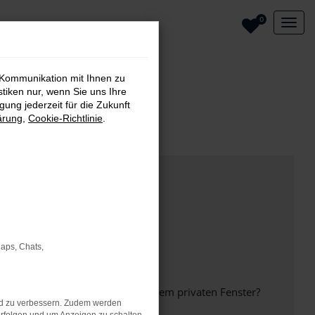
0
 Kommunikation mit Ihnen zu
stiken nur, wenn Sie uns Ihre
ung jederzeit für die Zukunft
ärung
,
Cookie-Richtlinie
.
Maps, Chats,
inem anderen Browser oder in einem privaten Fenster?
nd zu verbessern. Zudem werden