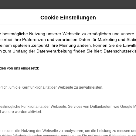
Cookie Einstellungen
ie bestmögliche Nutzung unserer Webseite zu ermöglichen und unsere
hierbei Ihre Präferenzen und verarbeiten Daten für Marketing und Stati
einem späteren Zeitpunkt Ihre Meinung ändern, können Sie die Einwillig
en zum Umfang der Datenverarbeitung finden Sie hier:
Datenschutzerkl
en von uns eingesetzt:
rlich, um die Kernfunktionalität der Webseite zu gewährleisten.
indung.
estmögliche Funktionalität der Webseite. Services von Drittanbietern wie Google 
hine?
eitere werden aktiviert.
aden bestimmter Seiten verhindern. Funktioniert die Seite in e
 es uns, die Nutzung der Webseite zu analysieren, um die Leistung zu messen u