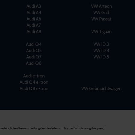
Audi A3
VW Arteon
Audi A4
VW Golf
Audi A6
VW Passat
Audi A7
Audi A8
VW Tiguan
Audi Q4
VW ID.3
Audi Q5
VW ID.4
Audi Q7
VW ID.5
Audi Q8
Audi e-tron
Audi Q4 e-tron
Audi Q8 e-tron
VW Gebrauchtwagen
verbindlichen Preisempfehlung des Herstellers am Tag der Erstzulassung (Neupreis).