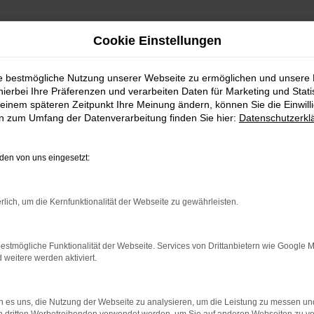
Cookie Einstellungen
ie bestmögliche Nutzung unserer Webseite zu ermöglichen und unsere
hierbei Ihre Präferenzen und verarbeiten Daten für Marketing und Stati
einem späteren Zeitpunkt Ihre Meinung ändern, können Sie die Einwillig
en zum Umfang der Datenverarbeitung finden Sie hier:
Datenschutzerkl
en von uns eingesetzt:
rlich, um die Kernfunktionalität der Webseite zu gewährleisten.
indung.
estmögliche Funktionalität der Webseite. Services von Drittanbietern wie Google 
hine?
eitere werden aktiviert.
aden bestimmter Seiten verhindern. Funktioniert die Seite in e
 es uns, die Nutzung der Webseite zu analysieren, um die Leistung zu messen u