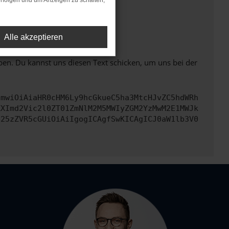
rfolgen und um Anzeigen zu schalten,
ht mehr unterstützt werden.
Alle akzeptieren
ben. Du kannst uns diesen Text schicken, um uns bei der
cmwiOiAiaHR0cHM6Ly9hcGkueC5ha3MtcHJvZC5hdWRh
ZXImd2Vic2l0ZT01ZmNlM2M5MWIyZGM2YzMwM2E1MWJk
b25zZVR5cGUiOiAiIgogICAgfSwKICAgICJ0aW1lb3V0