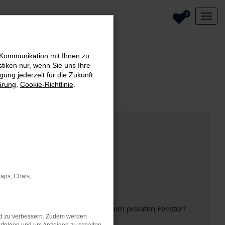
0
 Kommunikation mit Ihnen zu
stiken nur, wenn Sie uns Ihre
ung jederzeit für die Zukunft
ärung
,
Cookie-Richtlinie
.
Maps, Chats,
inem anderen Browser oder in einem privaten Fenster?
nd zu verbessern. Zudem werden