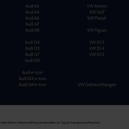
Audi A3
VW Arteon
Audi A4
VW Golf
Audi A6
VW Passat
Audi A7
Audi A8
VW Tiguan
Audi Q4
VW ID.3
Audi Q5
VW ID.4
Audi Q7
VW ID.5
Audi Q8
Audi e-tron
Audi Q4 e-tron
Audi Q8 e-tron
VW Gebrauchtwagen
verbindlichen Preisempfehlung des Herstellers am Tag der Erstzulassung (Neupreis).