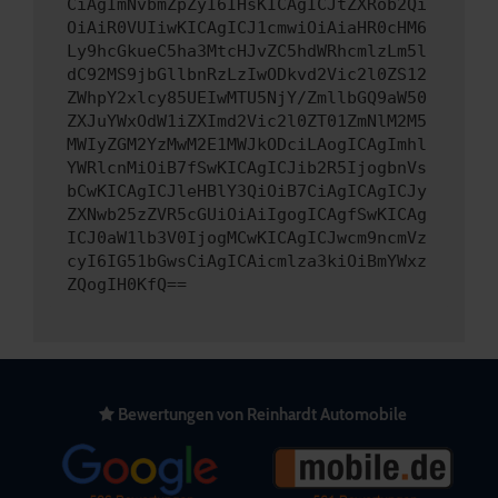
CiAgImNvbmZpZyI6IHsKICAgICJtZXRob2Qi
OiAiR0VUIiwKICAgICJ1cmwiOiAiaHR0cHM6
Ly9hcGkueC5ha3MtcHJvZC5hdWRhcmlzLm5l
dC92MS9jbGllbnRzLzIwODkvd2Vic2l0ZS12
ZWhpY2xlcy85UEIwMTU5NjY/ZmllbGQ9aW50
ZXJuYWxOdW1iZXImd2Vic2l0ZT01ZmNlM2M5
MWIyZGM2YzMwM2E1MWJkODciLAogICAgImhl
YWRlcnMiOiB7fSwKICAgICJib2R5IjogbnVs
bCwKICAgICJleHBlY3QiOiB7CiAgICAgICJy
ZXNwb25zZVR5cGUiOiAiIgogICAgfSwKICAg
ICJ0aW1lb3V0IjogMCwKICAgICJwcm9ncmVz
cyI6IG51bGwsCiAgICAicmlza3kiOiBmYWxz
ZQogIH0KfQ==
Bewertungen von Reinhardt Automobile