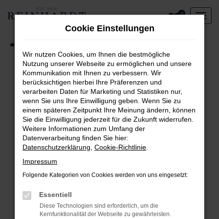
Zum
0
Hauptinhalt
Cookie Einstellungen
springen
Startseite
Aktueller Fahrzeugbestand
Wir nutzen Cookies, um Ihnen die bestmögliche
Nutzung unserer Webseite zu ermöglichen und unsere
Kommunikation mit Ihnen zu verbessern. Wir
Fehler: Network Error
berücksichtigen hierbei Ihre Präferenzen und
verarbeiten Daten für Marketing und Statistiken nur,
Beim Laden ist ein Fehler aufgetreten.
wenn Sie uns Ihre Einwilligung geben. Wenn Sie zu
Hier sind ein paar Tipps, die dir helfen können:
einem späteren Zeitpunkt Ihre Meinung ändern, können
Sie die Einwilligung jederzeit für die Zukunft widerrufen.
Überprüfe deine Firewall und deine
Weitere Informationen zum Umfang der
Internetverbindung.
Datenverarbeitung finden Sie hier:
Laden andere Webseiten, zum Beispiel deine
Datenschutzerklärung
,
Cookie-Richtlinie
.
Suchmaschine?
Impressum
Prüfe deine Browsererweiterungen.
Folgende Kategorien von Cookies werden von uns eingesetzt:
Manche Erweiterungen, wie Werbeblocker,
können das Laden bestimmter Seiten
Essentiell
verhindern. Funktioniert die Seite in einem
Diese Technologien sind erforderlich, um die
anderen Browser oder in einem privaten
Kernfunktionalität der Webseite zu gewährleisten.