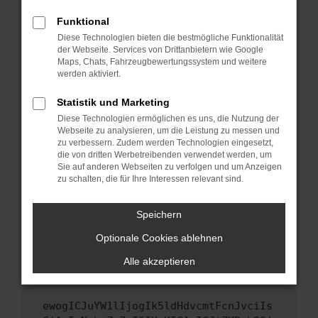
Fenster?
Funktional
Starte dein Gerät neu.
Diese Technologien bieten die bestmögliche Funktionalität
Das kann manchmal helfen, vorübergehende
der Webseite. Services von Drittanbietern wie Google
Probleme zu beheben.
Maps, Chats, Fahrzeugbewertungssystem und weitere
werden aktiviert.
Stelle sicher, dass dein Browser und dein
Betriebssystem auf dem neuesten Stand
Statistik und Marketing
sind.
Diese Technologien ermöglichen es uns, die Nutzung der
Veraltete Software birgt nicht nur ein
Webseite zu analysieren, um die Leistung zu messen und
Sicherheitsrisiko, sondern kann auch dazu
zu verbessern. Zudem werden Technologien eingesetzt,
die von dritten Werbetreibenden verwendet werden, um
führen, dass bestimmte Funktionen nicht mehr
Sie auf anderen Webseiten zu verfolgen und um Anzeigen
unterstützt werden.
zu schalten, die für Ihre Interessen relevant sind.
Wende dich an den Webseitenbetreiber.
Wenn du alle oben genannten Schritte versucht
Speichern
hast, kontaktiere uns bitte. Wir werden
Optionale Cookies ablehnen
versuchen, das Problem zu beheben. Du kannst
uns diesen Text schicken, um uns bei der
Alle akzeptieren
Fehlersuche zu unterstützen:
ewogICJuYW1lIjogIk5ldHdvcmtFcnJvciIs