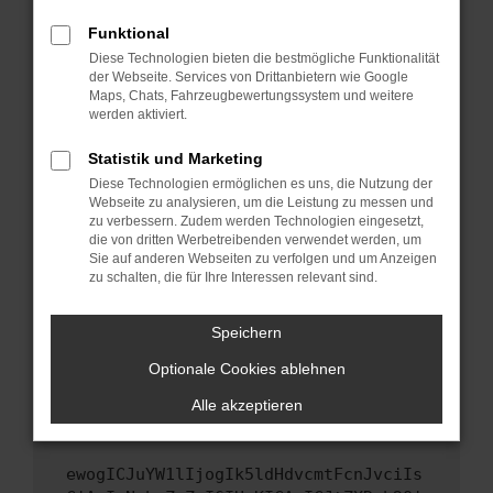
Fenster?
Funktional
Starte dein Gerät neu.
Diese Technologien bieten die bestmögliche Funktionalität
Das kann manchmal helfen, vorübergehende
der Webseite. Services von Drittanbietern wie Google
Probleme zu beheben.
Maps, Chats, Fahrzeugbewertungssystem und weitere
werden aktiviert.
Stelle sicher, dass dein Browser und dein
Betriebssystem auf dem neuesten Stand
Statistik und Marketing
sind.
Diese Technologien ermöglichen es uns, die Nutzung der
Veraltete Software birgt nicht nur ein
Webseite zu analysieren, um die Leistung zu messen und
Sicherheitsrisiko, sondern kann auch dazu
zu verbessern. Zudem werden Technologien eingesetzt,
die von dritten Werbetreibenden verwendet werden, um
führen, dass bestimmte Funktionen nicht mehr
Sie auf anderen Webseiten zu verfolgen und um Anzeigen
unterstützt werden.
zu schalten, die für Ihre Interessen relevant sind.
Wende dich an den Webseitenbetreiber.
Wenn du alle oben genannten Schritte versucht
Speichern
hast, kontaktiere uns bitte. Wir werden
Optionale Cookies ablehnen
versuchen, das Problem zu beheben. Du kannst
uns diesen Text schicken, um uns bei der
Alle akzeptieren
Fehlersuche zu unterstützen:
ewogICJuYW1lIjogIk5ldHdvcmtFcnJvciIs