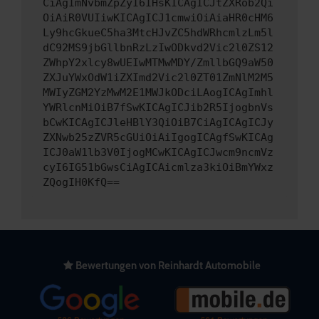
CiAgImNvbmZpZyI6IHsKICAgICJtZXRob2Qi
OiAiR0VUIiwKICAgICJ1cmwiOiAiaHR0cHM6
Ly9hcGkueC5ha3MtcHJvZC5hdWRhcmlzLm5l
dC92MS9jbGllbnRzLzIwODkvd2Vic2l0ZS12
ZWhpY2xlcy8wUEIwMTMwMDY/ZmllbGQ9aW50
ZXJuYWxOdW1iZXImd2Vic2l0ZT01ZmNlM2M5
MWIyZGM2YzMwM2E1MWJkODciLAogICAgImhl
YWRlcnMiOiB7fSwKICAgICJib2R5IjogbnVs
bCwKICAgICJleHBlY3QiOiB7CiAgICAgICJy
ZXNwb25zZVR5cGUiOiAiIgogICAgfSwKICAg
ICJ0aW1lb3V0IjogMCwKICAgICJwcm9ncmVz
cyI6IG51bGwsCiAgICAicmlza3kiOiBmYWxz
ZQogIH0KfQ==
Bewertungen von Reinhardt Automobile