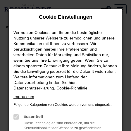
Zum
0
Hauptinhalt
Cookie Einstellungen
springen
Startseite
Aktueller Fahrzeugbestand
Wir nutzen Cookies, um Ihnen die bestmögliche
Nutzung unserer Webseite zu ermöglichen und unsere
Kommunikation mit Ihnen zu verbessern. Wir
Fehler: Network Error
berücksichtigen hierbei Ihre Präferenzen und
verarbeiten Daten für Marketing und Statistiken nur,
Beim Laden ist ein Fehler aufgetreten.
wenn Sie uns Ihre Einwilligung geben. Wenn Sie zu
Hier sind ein paar Tipps, die dir helfen können:
einem späteren Zeitpunkt Ihre Meinung ändern, können
Sie die Einwilligung jederzeit für die Zukunft widerrufen.
Überprüfe deine Firewall und deine
Weitere Informationen zum Umfang der
Internetverbindung.
Datenverarbeitung finden Sie hier:
Laden andere Webseiten, zum Beispiel deine
Datenschutzerklärung
,
Cookie-Richtlinie
.
Suchmaschine?
Impressum
Prüfe deine Browsererweiterungen.
Folgende Kategorien von Cookies werden von uns eingesetzt:
Manche Erweiterungen, wie Werbeblocker,
können das Laden bestimmter Seiten
Essentiell
verhindern. Funktioniert die Seite in einem
Diese Technologien sind erforderlich, um die
anderen Browser oder in einem privaten
Kernfunktionalität der Webseite zu gewährleisten.