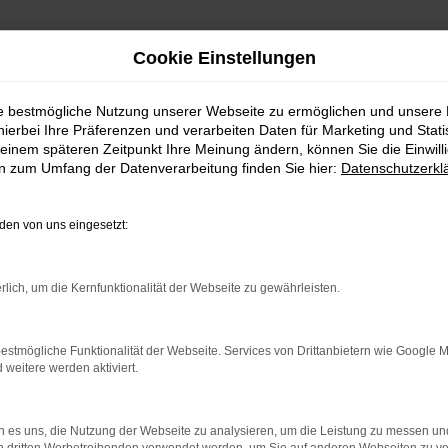
Cookie Einstellungen
ie bestmögliche Nutzung unserer Webseite zu ermöglichen und unsere
hierbei Ihre Präferenzen und verarbeiten Daten für Marketing und Stati
einem späteren Zeitpunkt Ihre Meinung ändern, können Sie die Einwillig
en zum Umfang der Datenverarbeitung finden Sie hier:
Datenschutzerkl
en von uns eingesetzt:
rlich, um die Kernfunktionalität der Webseite zu gewährleisten.
indung.
estmögliche Funktionalität der Webseite. Services von Drittanbietern wie Google 
hine?
eitere werden aktiviert.
aden bestimmter Seiten verhindern. Funktioniert die Seite in e
 es uns, die Nutzung der Webseite zu analysieren, um die Leistung zu messen u