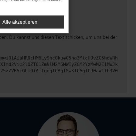
rfolgen und um Anzeigen zu schalten,
ht mehr unterstützt werden.
Alle akzeptieren
ben. Du kannst uns diesen Text schicken, um uns bei der
cmwiOiAiaHR0cHM6Ly9hcGkueC5ha3MtcHJvZC5hdWRh
ZXImd2Vic2l0ZT01ZmNlM2M5MWIyZGM2YzMwM2E1MWJk
b25zZVR5cGUiOiAiIgogICAgfSwKICAgICJ0aW1lb3V0