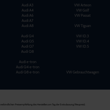
Audi A3
VW Arteon
Audi A4
VW Golf
Audi A6
VW Passat
Audi A7
Audi A8
VW Tiguan
Audi Q4
VW ID.3
Audi Q5
VW ID.4
Audi Q7
VW ID.5
Audi Q8
Audi e-tron
Audi Q4 e-tron
Audi Q8 e-tron
VW Gebrauchtwagen
verbindlichen Preisempfehlung des Herstellers am Tag der Erstzulassung (Neupreis).