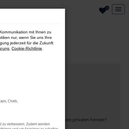
0
 Kommunikation mit Ihnen zu
stiken nur, wenn Sie uns Ihre
ung jederzeit für die Zukunft
ärung
,
Cookie-Richtlinie
.
Maps, Chats,
inem anderen Browser oder in einem privaten Fenster?
nd zu verbessern. Zudem werden