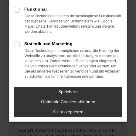
Fenster?
Funktional
Starte dein Gerät neu.
Diese Technologien bieten die bestmögliche Funktionalität
Das kann manchmal helfen, vorübergehende
der Webseite. Services von Drittanbietern wie Google
Probleme zu beheben.
Maps, Chats, Fahrzeugbewertungssystem und weitere
werden aktiviert.
Stelle sicher, dass dein Browser und dein
Betriebssystem auf dem neuesten Stand
Statistik und Marketing
sind.
Diese Technologien ermöglichen es uns, die Nutzung der
Veraltete Software birgt nicht nur ein
Webseite zu analysieren, um die Leistung zu messen und
Sicherheitsrisiko, sondern kann auch dazu
zu verbessern. Zudem werden Technologien eingesetzt,
die von dritten Werbetreibenden verwendet werden, um
führen, dass bestimmte Funktionen nicht mehr
Sie auf anderen Webseiten zu verfolgen und um Anzeigen
unterstützt werden.
zu schalten, die für Ihre Interessen relevant sind.
Wende dich an den Webseitenbetreiber.
Wenn du alle oben genannten Schritte versucht
Speichern
hast, kontaktiere uns bitte. Wir werden
Optionale Cookies ablehnen
versuchen, das Problem zu beheben. Du kannst
uns diesen Text schicken, um uns bei der
Alle akzeptieren
Fehlersuche zu unterstützen:
ewogICJuYW1lIjogIk5ldHdvcmtFcnJvciIs