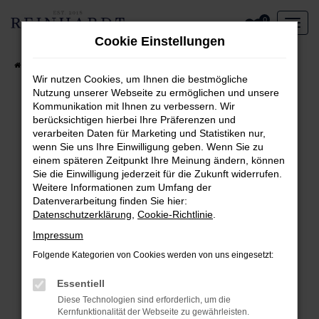
Zum
0
Hauptinhalt
Cookie Einstellungen
springen
Startseite
Aktueller Fahrzeugbestand
Wir nutzen Cookies, um Ihnen die bestmögliche
Nutzung unserer Webseite zu ermöglichen und unsere
Kommunikation mit Ihnen zu verbessern. Wir
Fehler: Network Error
berücksichtigen hierbei Ihre Präferenzen und
verarbeiten Daten für Marketing und Statistiken nur,
Beim Laden ist ein Fehler aufgetreten.
wenn Sie uns Ihre Einwilligung geben. Wenn Sie zu
Hier sind ein paar Tipps, die dir helfen können:
einem späteren Zeitpunkt Ihre Meinung ändern, können
Sie die Einwilligung jederzeit für die Zukunft widerrufen.
Überprüfe deine Firewall und deine
Weitere Informationen zum Umfang der
Internetverbindung.
Datenverarbeitung finden Sie hier:
Laden andere Webseiten, zum Beispiel deine
Datenschutzerklärung
,
Cookie-Richtlinie
.
Suchmaschine?
Impressum
Prüfe deine Browsererweiterungen.
Folgende Kategorien von Cookies werden von uns eingesetzt:
Manche Erweiterungen, wie Werbeblocker,
können das Laden bestimmter Seiten
Essentiell
verhindern. Funktioniert die Seite in einem
Diese Technologien sind erforderlich, um die
anderen Browser oder in einem privaten
Kernfunktionalität der Webseite zu gewährleisten.