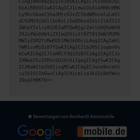
CiAgImNvbmZpZyI6IHsKICAgICJtZXRob2Qi
OiAiR0VUIiwKICAgICJ1cmwiOiAiaHR0cHM6
Ly9hcGkueC5ha3MtcHJvZC5hdWRhcmlzLm5l
dC92MS9jbGllbnRzLzIwODkvd2Vic2l0ZS12
ZWhpY2xlcy81UEIwMTQwNjg/ZmllbGQ9aW50
ZXJuYWxOdW1iZXImd2Vic2l0ZT01ZmNlM2M5
MWIyZGM2YzMwM2E1MWJkODciLAogICAgImhl
YWRlcnMiOiB7fSwKICAgICJib2R5IjogbnVs
bCwKICAgICJleHBlY3QiOiB7CiAgICAgICJy
ZXNwb25zZVR5cGUiOiAiIgogICAgfSwKICAg
ICJ0aW1lb3V0IjogMCwKICAgICJwcm9ncmVz
cyI6IG51bGwsCiAgICAicmlza3kiOiBmYWxz
ZQogIH0KfQ==
Bewertungen von Reinhardt Automobile