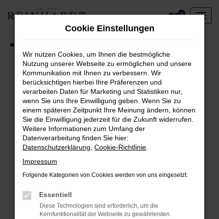
Zum
0
Hauptinhalt
Cookie Einstellungen
springen
Startseite
Aktueller Fahrzeugbestand
Wir nutzen Cookies, um Ihnen die bestmögliche
Nutzung unserer Webseite zu ermöglichen und unsere
Kommunikation mit Ihnen zu verbessern. Wir
Fehler: Network Error
berücksichtigen hierbei Ihre Präferenzen und
verarbeiten Daten für Marketing und Statistiken nur,
Beim Laden ist ein Fehler aufgetreten.
wenn Sie uns Ihre Einwilligung geben. Wenn Sie zu
Hier sind ein paar Tipps, die dir helfen können:
einem späteren Zeitpunkt Ihre Meinung ändern, können
Sie die Einwilligung jederzeit für die Zukunft widerrufen.
Überprüfe deine Firewall und deine
Weitere Informationen zum Umfang der
Internetverbindung.
Datenverarbeitung finden Sie hier:
Laden andere Webseiten, zum Beispiel deine
Datenschutzerklärung
,
Cookie-Richtlinie
.
Suchmaschine?
Impressum
Prüfe deine Browsererweiterungen.
Folgende Kategorien von Cookies werden von uns eingesetzt:
Manche Erweiterungen, wie Werbeblocker,
können das Laden bestimmter Seiten
Essentiell
verhindern. Funktioniert die Seite in einem
Diese Technologien sind erforderlich, um die
anderen Browser oder in einem privaten
Kernfunktionalität der Webseite zu gewährleisten.