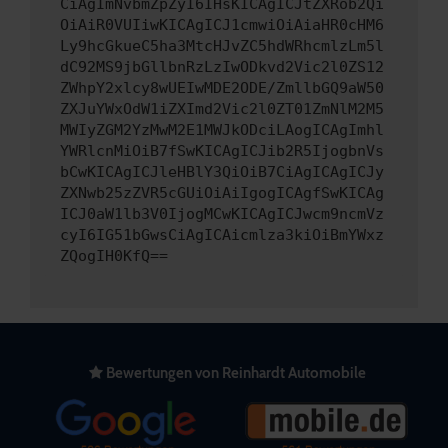
CiAgImNvbmZpZyI6IHsKICAgICJtZXRob2Qi
OiAiR0VUIiwKICAgICJ1cmwiOiAiaHR0cHM6
Ly9hcGkueC5ha3MtcHJvZC5hdWRhcmlzLm5l
dC92MS9jbGllbnRzLzIwODkvd2Vic2l0ZS12
ZWhpY2xlcy8wUEIwMDE2ODE/ZmllbGQ9aW50
ZXJuYWxOdW1iZXImd2Vic2l0ZT01ZmNlM2M5
MWIyZGM2YzMwM2E1MWJkODciLAogICAgImhl
YWRlcnMiOiB7fSwKICAgICJib2R5IjogbnVs
bCwKICAgICJleHBlY3QiOiB7CiAgICAgICJy
ZXNwb25zZVR5cGUiOiAiIgogICAgfSwKICAg
ICJ0aW1lb3V0IjogMCwKICAgICJwcm9ncmVz
cyI6IG51bGwsCiAgICAicmlza3kiOiBmYWxz
ZQogIH0KfQ==
Bewertungen von Reinhardt Automobile