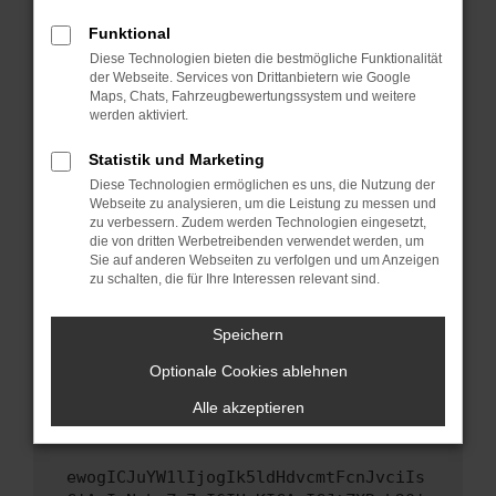
Fenster?
Funktional
Starte dein Gerät neu.
Diese Technologien bieten die bestmögliche Funktionalität
Das kann manchmal helfen, vorübergehende
der Webseite. Services von Drittanbietern wie Google
Probleme zu beheben.
Maps, Chats, Fahrzeugbewertungssystem und weitere
werden aktiviert.
Stelle sicher, dass dein Browser und dein
Betriebssystem auf dem neuesten Stand
Statistik und Marketing
sind.
Diese Technologien ermöglichen es uns, die Nutzung der
Veraltete Software birgt nicht nur ein
Webseite zu analysieren, um die Leistung zu messen und
Sicherheitsrisiko, sondern kann auch dazu
zu verbessern. Zudem werden Technologien eingesetzt,
die von dritten Werbetreibenden verwendet werden, um
führen, dass bestimmte Funktionen nicht mehr
Sie auf anderen Webseiten zu verfolgen und um Anzeigen
unterstützt werden.
zu schalten, die für Ihre Interessen relevant sind.
Wende dich an den Webseitenbetreiber.
Wenn du alle oben genannten Schritte versucht
Speichern
hast, kontaktiere uns bitte. Wir werden
Optionale Cookies ablehnen
versuchen, das Problem zu beheben. Du kannst
uns diesen Text schicken, um uns bei der
Alle akzeptieren
Fehlersuche zu unterstützen:
ewogICJuYW1lIjogIk5ldHdvcmtFcnJvciIs