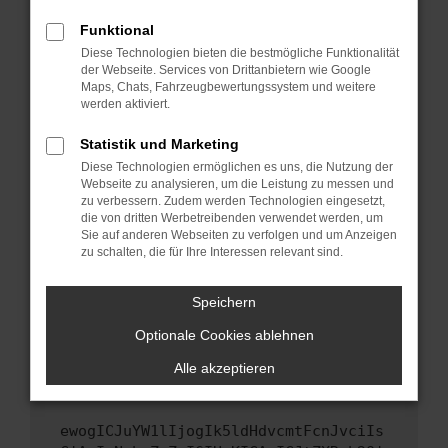
Fenster?
Funktional
Starte dein Gerät neu.
Diese Technologien bieten die bestmögliche Funktionalität
Das kann manchmal helfen, vorübergehende
der Webseite. Services von Drittanbietern wie Google
Probleme zu beheben.
Maps, Chats, Fahrzeugbewertungssystem und weitere
werden aktiviert.
Stelle sicher, dass dein Browser und dein
Betriebssystem auf dem neuesten Stand
Statistik und Marketing
sind.
Diese Technologien ermöglichen es uns, die Nutzung der
Veraltete Software birgt nicht nur ein
Webseite zu analysieren, um die Leistung zu messen und
Sicherheitsrisiko, sondern kann auch dazu
zu verbessern. Zudem werden Technologien eingesetzt,
die von dritten Werbetreibenden verwendet werden, um
führen, dass bestimmte Funktionen nicht mehr
Sie auf anderen Webseiten zu verfolgen und um Anzeigen
unterstützt werden.
zu schalten, die für Ihre Interessen relevant sind.
Wende dich an den Webseitenbetreiber.
Wenn du alle oben genannten Schritte versucht
Speichern
hast, kontaktiere uns bitte. Wir werden
Optionale Cookies ablehnen
versuchen, das Problem zu beheben. Du kannst
uns diesen Text schicken, um uns bei der
Alle akzeptieren
Fehlersuche zu unterstützen:
ewogICJuYW1lIjogIk5ldHdvcmtFcnJvciIs