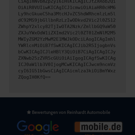
CiAgImNvbmZpZyI6IHsKICAgICJtZXRob2Qi
OiAiR0VUIiwKICAgICJ1cmwiOiAiaHR0cHM6
Ly9hcGkueC5ha3MtcHJvZC5hdWRhcmlzLm5l
dC92MS9jbGllbnRzLzIwODkvd2Vic2l0ZS12
ZWhpY2xlcy82TjIwOTA2Nzk/ZmllbGQ9aW50
ZXJuYWxOdW1iZXImd2Vic2l0ZT01ZmNlM2M5
MWIyZGM2YzMwM2E1MWJkODciLAogICAgImhl
YWRlcnMiOiB7fSwKICAgICJib2R5IjogbnVs
bCwKICAgICJleHBlY3QiOiB7CiAgICAgICJy
ZXNwb25zZVR5cGUiOiAiIgogICAgfSwKICAg
ICJ0aW1lb3V0IjogMCwKICAgICJwcm9ncmVz
cyI6IG51bGwsCiAgICAicmlza3kiOiBmYWxz
ZQogIH0KfQ==
Bewertungen von Reinhardt Automobile