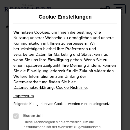
Zum
0
Hauptinhalt
Cookie Einstellungen
springen
Startseite
Aktueller Fahrzeugbestand
Wir nutzen Cookies, um Ihnen die bestmögliche
Nutzung unserer Webseite zu ermöglichen und unsere
Kommunikation mit Ihnen zu verbessern. Wir
Fehler: Network Error
berücksichtigen hierbei Ihre Präferenzen und
verarbeiten Daten für Marketing und Statistiken nur,
Beim Laden ist ein Fehler aufgetreten.
wenn Sie uns Ihre Einwilligung geben. Wenn Sie zu
Hier sind ein paar Tipps, die dir helfen können:
einem späteren Zeitpunkt Ihre Meinung ändern, können
Sie die Einwilligung jederzeit für die Zukunft widerrufen.
Überprüfe deine Firewall und deine
Weitere Informationen zum Umfang der
Internetverbindung.
Datenverarbeitung finden Sie hier:
Laden andere Webseiten, zum Beispiel deine
Datenschutzerklärung
,
Cookie-Richtlinie
.
Suchmaschine?
Impressum
Prüfe deine Browsererweiterungen.
Folgende Kategorien von Cookies werden von uns eingesetzt:
Manche Erweiterungen, wie Werbeblocker,
können das Laden bestimmter Seiten
Essentiell
verhindern. Funktioniert die Seite in einem
Diese Technologien sind erforderlich, um die
anderen Browser oder in einem privaten
Kernfunktionalität der Webseite zu gewährleisten.