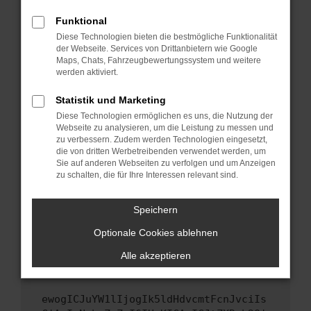
Fenster?
Funktional
Starte dein Gerät neu.
Diese Technologien bieten die bestmögliche Funktionalität
Das kann manchmal helfen, vorübergehende
der Webseite. Services von Drittanbietern wie Google
Probleme zu beheben.
Maps, Chats, Fahrzeugbewertungssystem und weitere
werden aktiviert.
Stelle sicher, dass dein Browser und dein
Betriebssystem auf dem neuesten Stand
Statistik und Marketing
sind.
Diese Technologien ermöglichen es uns, die Nutzung der
Veraltete Software birgt nicht nur ein
Webseite zu analysieren, um die Leistung zu messen und
Sicherheitsrisiko, sondern kann auch dazu
zu verbessern. Zudem werden Technologien eingesetzt,
die von dritten Werbetreibenden verwendet werden, um
führen, dass bestimmte Funktionen nicht mehr
Sie auf anderen Webseiten zu verfolgen und um Anzeigen
unterstützt werden.
zu schalten, die für Ihre Interessen relevant sind.
Wende dich an den Webseitenbetreiber.
Wenn du alle oben genannten Schritte versucht
Speichern
hast, kontaktiere uns bitte. Wir werden
Optionale Cookies ablehnen
versuchen, das Problem zu beheben. Du kannst
uns diesen Text schicken, um uns bei der
Alle akzeptieren
Fehlersuche zu unterstützen:
ewogICJuYW1lIjogIk5ldHdvcmtFcnJvciIs