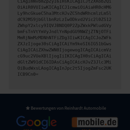
CiAgImNvbmZpZyI6IHsKICAgICJtZXRob2Qi
OiAiR0VUIiwKICAgICJ1cmwiOiAiaHR0cHM6
Ly9hcGkueC5ha3MtcHJvZC5hdWRhcmlzLm5l
dC92MS9jbGllbnRzLzIwODkvd2Vic2l0ZS12
ZWhpY2xlcy9IQVJBNDQ0P2ZpZWxkPWludGVy
bmFsTnVtYmVyJndlYnNpdGU9NWZjZTNjOTFi
MmRjNmMzMDNhNTFiZDg3IiwKICAgICJoZWFk
ZXJzIjoge30sCiAgICAiYm9keSI6IG51bGws
CiAgICAiZXhwZWN0IjogewogICAgICAicmVz
cG9uc2VUeXBlIjogIiIKICAgIH0sCiAgICAi
dGltZW91dCI6IDAsCiAgICAicHJvZ3Jlc3Mi
OiBudWxsLAogICAgInJpc2t5IjogZmFsc2UK
ICB9Cn0=
Bewertungen von Reinhardt Automobile