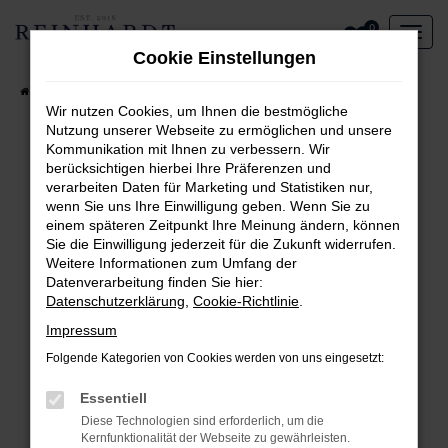
Zum
0
Hauptinhalt
Cookie Einstellungen
springen
Startseite
Aktueller Fahrzeugbestand
Wir nutzen Cookies, um Ihnen die bestmögliche
Nutzung unserer Webseite zu ermöglichen und unsere
Kommunikation mit Ihnen zu verbessern. Wir
Fehler: Network Error
berücksichtigen hierbei Ihre Präferenzen und
verarbeiten Daten für Marketing und Statistiken nur,
Beim Laden ist ein Fehler aufgetreten.
wenn Sie uns Ihre Einwilligung geben. Wenn Sie zu
Hier sind ein paar Tipps, die dir helfen können:
einem späteren Zeitpunkt Ihre Meinung ändern, können
Sie die Einwilligung jederzeit für die Zukunft widerrufen.
Überprüfe deine Firewall und deine
Weitere Informationen zum Umfang der
Internetverbindung.
Datenverarbeitung finden Sie hier:
Laden andere Webseiten, zum Beispiel deine
Datenschutzerklärung
,
Cookie-Richtlinie
.
Suchmaschine?
Impressum
Prüfe deine Browsererweiterungen.
Folgende Kategorien von Cookies werden von uns eingesetzt:
Manche Erweiterungen, wie Werbeblocker,
können das Laden bestimmter Seiten
Essentiell
verhindern. Funktioniert die Seite in einem
Diese Technologien sind erforderlich, um die
anderen Browser oder in einem privaten
Kernfunktionalität der Webseite zu gewährleisten.