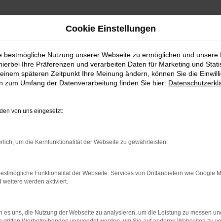
Cookie Einstellungen
ie bestmögliche Nutzung unserer Webseite zu ermöglichen und unsere
hierbei Ihre Präferenzen und verarbeiten Daten für Marketing und Stati
einem späteren Zeitpunkt Ihre Meinung ändern, können Sie die Einwillig
en zum Umfang der Datenverarbeitung finden Sie hier:
Datenschutzerkl
en von uns eingesetzt:
rlich, um die Kernfunktionalität der Webseite zu gewährleisten.
indung.
estmögliche Funktionalität der Webseite. Services von Drittanbietern wie Google 
hine?
eitere werden aktiviert.
aden bestimmter Seiten verhindern. Funktioniert die Seite in e
 es uns, die Nutzung der Webseite zu analysieren, um die Leistung zu messen u