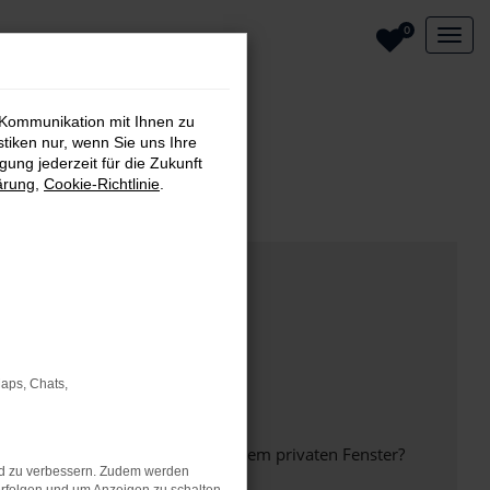
0
 Kommunikation mit Ihnen zu
stiken nur, wenn Sie uns Ihre
ung jederzeit für die Zukunft
ärung
,
Cookie-Richtlinie
.
Maps, Chats,
inem anderen Browser oder in einem privaten Fenster?
nd zu verbessern. Zudem werden