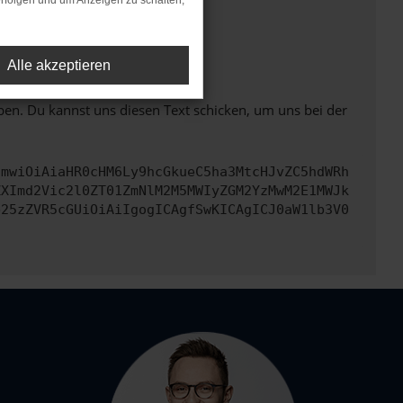
rfolgen und um Anzeigen zu schalten,
ht mehr unterstützt werden.
Alle akzeptieren
ben. Du kannst uns diesen Text schicken, um uns bei der
cmwiOiAiaHR0cHM6Ly9hcGkueC5ha3MtcHJvZC5hdWRh
ZXImd2Vic2l0ZT01ZmNlM2M5MWIyZGM2YzMwM2E1MWJk
b25zZVR5cGUiOiAiIgogICAgfSwKICAgICJ0aW1lb3V0