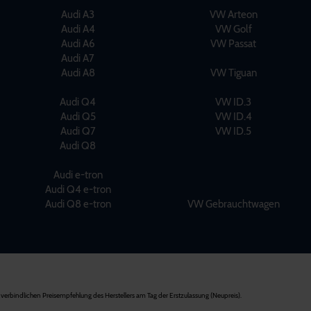
Audi A3
VW Arteon
Audi A4
VW Golf
Audi A6
VW Passat
Audi A7
Audi A8
VW Tiguan
Audi Q4
VW ID.3
Audi Q5
VW ID.4
Audi Q7
VW ID.5
Audi Q8
Audi e-tron
Audi Q4 e-tron
Audi Q8 e-tron
VW Gebrauchtwagen
verbindlichen Preisempfehlung des Herstellers am Tag der Erstzulassung (Neupreis).