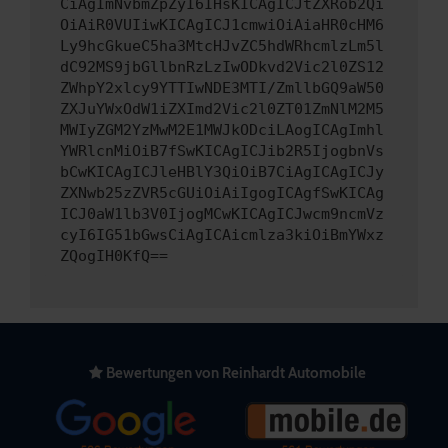
CiAgImNvbmZpZyI6IHsKICAgICJtZXRob2Qi
OiAiR0VUIiwKICAgICJ1cmwiOiAiaHR0cHM6
Ly9hcGkueC5ha3MtcHJvZC5hdWRhcmlzLm5l
dC92MS9jbGllbnRzLzIwODkvd2Vic2l0ZS12
ZWhpY2xlcy9YTTIwNDE3MTI/ZmllbGQ9aW50
ZXJuYWxOdW1iZXImd2Vic2l0ZT01ZmNlM2M5
MWIyZGM2YzMwM2E1MWJkODciLAogICAgImhl
YWRlcnMiOiB7fSwKICAgICJib2R5IjogbnVs
bCwKICAgICJleHBlY3QiOiB7CiAgICAgICJy
ZXNwb25zZVR5cGUiOiAiIgogICAgfSwKICAg
ICJ0aW1lb3V0IjogMCwKICAgICJwcm9ncmVz
cyI6IG51bGwsCiAgICAicmlza3kiOiBmYWxz
ZQogIH0KfQ==
Bewertungen von Reinhardt Automobile