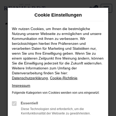
Zum
0
Hauptinhalt
Cookie Einstellungen
springen
Startseite
Aktueller Fahrzeugbestand
Wir nutzen Cookies, um Ihnen die bestmögliche
Nutzung unserer Webseite zu ermöglichen und unsere
Kommunikation mit Ihnen zu verbessern. Wir
Fehler: Network Error
berücksichtigen hierbei Ihre Präferenzen und
verarbeiten Daten für Marketing und Statistiken nur,
Beim Laden ist ein Fehler aufgetreten.
wenn Sie uns Ihre Einwilligung geben. Wenn Sie zu
Hier sind ein paar Tipps, die dir helfen können:
einem späteren Zeitpunkt Ihre Meinung ändern, können
Sie die Einwilligung jederzeit für die Zukunft widerrufen.
Überprüfe deine Firewall und deine
Weitere Informationen zum Umfang der
Internetverbindung.
Datenverarbeitung finden Sie hier:
Laden andere Webseiten, zum Beispiel deine
Datenschutzerklärung
,
Cookie-Richtlinie
.
Suchmaschine?
Impressum
Prüfe deine Browsererweiterungen.
Folgende Kategorien von Cookies werden von uns eingesetzt:
Manche Erweiterungen, wie Werbeblocker,
können das Laden bestimmter Seiten
Essentiell
verhindern. Funktioniert die Seite in einem
Diese Technologien sind erforderlich, um die
anderen Browser oder in einem privaten
Kernfunktionalität der Webseite zu gewährleisten.