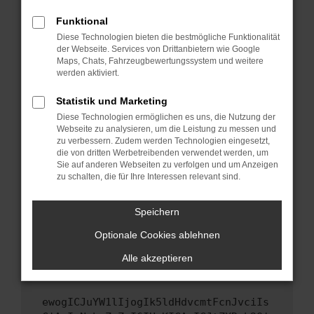
Fenster?
Funktional
Starte dein Gerät neu.
Diese Technologien bieten die bestmögliche Funktionalität
Das kann manchmal helfen, vorübergehende
der Webseite. Services von Drittanbietern wie Google
Probleme zu beheben.
Maps, Chats, Fahrzeugbewertungssystem und weitere
werden aktiviert.
Stelle sicher, dass dein Browser und dein
Betriebssystem auf dem neuesten Stand
Statistik und Marketing
sind.
Diese Technologien ermöglichen es uns, die Nutzung der
Veraltete Software birgt nicht nur ein
Webseite zu analysieren, um die Leistung zu messen und
Sicherheitsrisiko, sondern kann auch dazu
zu verbessern. Zudem werden Technologien eingesetzt,
die von dritten Werbetreibenden verwendet werden, um
führen, dass bestimmte Funktionen nicht mehr
Sie auf anderen Webseiten zu verfolgen und um Anzeigen
unterstützt werden.
zu schalten, die für Ihre Interessen relevant sind.
Wende dich an den Webseitenbetreiber.
Wenn du alle oben genannten Schritte versucht
Speichern
hast, kontaktiere uns bitte. Wir werden
Optionale Cookies ablehnen
versuchen, das Problem zu beheben. Du kannst
uns diesen Text schicken, um uns bei der
Alle akzeptieren
Fehlersuche zu unterstützen:
ewogICJuYW1lIjogIk5ldHdvcmtFcnJvciIs