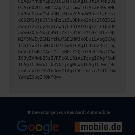
CiAgImNvbmZpZyI6IHsKICAgICJtZXRob2Qi
OiAiR0VUIiwKICAgICJ1cmwiOiAiaHR0cHM6
Ly9hcGkueC5ha3MtcHJvZC5hdWRhcmlzLm5l
dC92MS9jbGllbnRzLzIwODkvd2Vic2l0ZS12
ZWhpY2xlcy8zUlAwNjU3OTAtUTQ/ZmllbGQ9
aW50ZXJuYWxOdW1iZXImd2Vic2l0ZT01ZmNl
M2M5MWIyZGM2YzMwM2E1MWJkODciLAogICAg
ImhlYWRlcnMiOiB7fSwKICAgICJib2R5Ijog
bnVsbCwKICAgICJleHBlY3QiOiB7CiAgICAg
ICJyZXNwb25zZVR5cGUiOiAiIgogICAgfSwK
ICAgICJ0aW1lb3V0IjogMCwKICAgICJwcm9n
cmVzcyI6IG51bGwsCiAgICAicmlza3kiOiBm
YWxzZQogIH0KfQ==
Bewertungen von Reinhardt Automobile