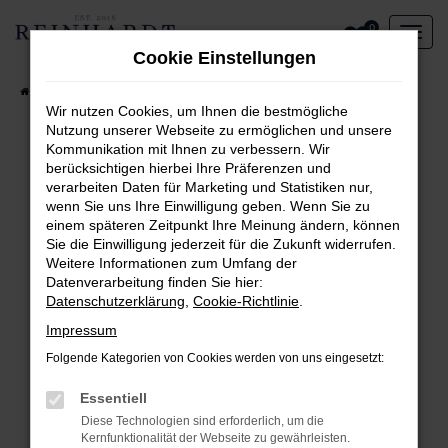
Zum
0
Hauptinhalt
Cookie Einstellungen
springen
Startseite
Aktueller Fahrzeugbestand
Wir nutzen Cookies, um Ihnen die bestmögliche
Nutzung unserer Webseite zu ermöglichen und unsere
Kommunikation mit Ihnen zu verbessern. Wir
Fehler: Network Error
berücksichtigen hierbei Ihre Präferenzen und
verarbeiten Daten für Marketing und Statistiken nur,
Beim Laden ist ein Fehler aufgetreten.
wenn Sie uns Ihre Einwilligung geben. Wenn Sie zu
Hier sind ein paar Tipps, die dir helfen können:
einem späteren Zeitpunkt Ihre Meinung ändern, können
Sie die Einwilligung jederzeit für die Zukunft widerrufen.
Überprüfe deine Firewall und deine
Weitere Informationen zum Umfang der
Internetverbindung.
Datenverarbeitung finden Sie hier:
Laden andere Webseiten, zum Beispiel deine
Datenschutzerklärung
,
Cookie-Richtlinie
.
Suchmaschine?
Impressum
Prüfe deine Browsererweiterungen.
Folgende Kategorien von Cookies werden von uns eingesetzt:
Manche Erweiterungen, wie Werbeblocker,
können das Laden bestimmter Seiten
Essentiell
verhindern. Funktioniert die Seite in einem
Diese Technologien sind erforderlich, um die
anderen Browser oder in einem privaten
Kernfunktionalität der Webseite zu gewährleisten.