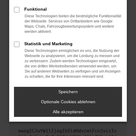
Fenster?
Funktional
Starte dein Gerät neu.
Diese Technologien bieten die bestmögliche Funktionalität
Das kann manchmal helfen, vorübergehende
der Webseite. Services von Drittanbietern wie Google
Probleme zu beheben.
Maps, Chats, Fahrzeugbewertungssystem und weitere
werden aktiviert.
Stelle sicher, dass dein Browser und dein
Betriebssystem auf dem neuesten Stand
Statistik und Marketing
sind.
Diese Technologien ermöglichen es uns, die Nutzung der
Veraltete Software birgt nicht nur ein
Webseite zu analysieren, um die Leistung zu messen und
Sicherheitsrisiko, sondern kann auch dazu
zu verbessern. Zudem werden Technologien eingesetzt,
die von dritten Werbetreibenden verwendet werden, um
führen, dass bestimmte Funktionen nicht mehr
Sie auf anderen Webseiten zu verfolgen und um Anzeigen
unterstützt werden.
zu schalten, die für Ihre Interessen relevant sind.
Wende dich an den Webseitenbetreiber.
Wenn du alle oben genannten Schritte versucht
Speichern
hast, kontaktiere uns bitte. Wir werden
Optionale Cookies ablehnen
versuchen, das Problem zu beheben. Du kannst
uns diesen Text schicken, um uns bei der
Alle akzeptieren
Fehlersuche zu unterstützen:
ewogICJuYW1lIjogIk5ldHdvcmtFcnJvciIs