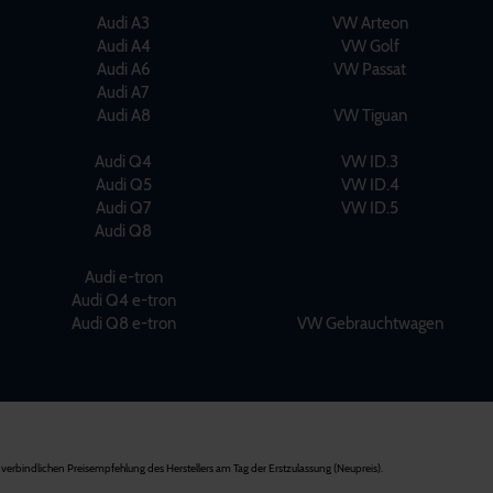
Audi A3
VW Arteon
Audi A4
VW Golf
Audi A6
VW Passat
Audi A7
Audi A8
VW Tiguan
Audi Q4
VW ID.3
Audi Q5
VW ID.4
Audi Q7
VW ID.5
Audi Q8
Audi e-tron
Audi Q4 e-tron
Audi Q8 e-tron
VW Gebrauchtwagen
verbindlichen Preisempfehlung des Herstellers am Tag der Erstzulassung (Neupreis).