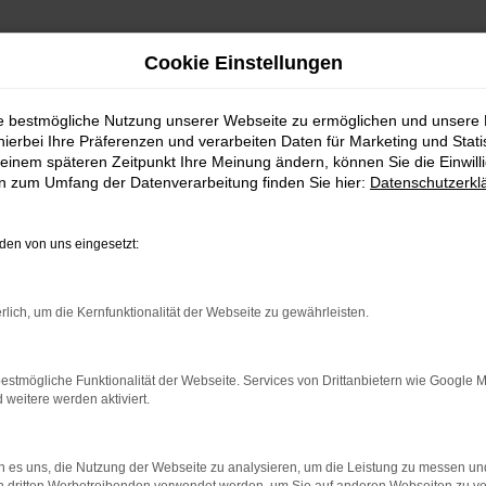
Cookie Einstellungen
ie bestmögliche Nutzung unserer Webseite zu ermöglichen und unsere
hierbei Ihre Präferenzen und verarbeiten Daten für Marketing und Stati
einem späteren Zeitpunkt Ihre Meinung ändern, können Sie die Einwillig
en zum Umfang der Datenverarbeitung finden Sie hier:
Datenschutzerkl
en von uns eingesetzt:
rlich, um die Kernfunktionalität der Webseite zu gewährleisten.
indung.
estmögliche Funktionalität der Webseite. Services von Drittanbietern wie Google 
hine?
eitere werden aktiviert.
aden bestimmter Seiten verhindern. Funktioniert die Seite in e
 es uns, die Nutzung der Webseite zu analysieren, um die Leistung zu messen u