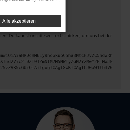
rfolgen und um Anzeigen zu schalten,
ht mehr unterstützt werden.
Alle akzeptieren
ben. Du kannst uns diesen Text schicken, um uns bei der
cmwiOiAiaHR0cHM6Ly9hcGkueC5ha3MtcHJvZC5hdWRh
ZXImd2Vic2l0ZT01ZmNlM2M5MWIyZGM2YzMwM2E1MWJk
b25zZVR5cGUiOiAiIgogICAgfSwKICAgICJ0aW1lb3V0