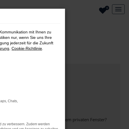
0
 Kommunikation mit Ihnen zu
stiken nur, wenn Sie uns Ihre
ung jederzeit für die Zukunft
ärung
,
Cookie-Richtlinie
.
Maps, Chats,
inem anderen Browser oder in einem privaten Fenster?
nd zu verbessern. Zudem werden