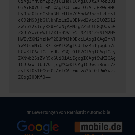
CiAgImNvbmZpZyI6IHsKICAgICJtZXRob2Qi
OiAiR0VUIiwKICAgICJ1cmwiOiAiaHR0cHM6
Ly9hcGkueC5ha3MtcHJvZC5hdWRhcmlzLm5l
dC92MS9jbGllbnRzLzIwODkvd2Vic2l0ZS12
ZWhpY2xlcy82UE4wNjAyMzg/ZmllbGQ9aW50
ZXJuYWxOdW1iZXImd2Vic2l0ZT01ZmNlM2M5
MWIyZGM2YzMwM2E1MWJkODciLAogICAgImhl
YWRlcnMiOiB7fSwKICAgICJib2R5IjogbnVs
bCwKICAgICJleHBlY3QiOiB7CiAgICAgICJy
ZXNwb25zZVR5cGUiOiAiIgogICAgfSwKICAg
ICJ0aW1lb3V0IjogMCwKICAgICJwcm9ncmVz
cyI6IG51bGwsCiAgICAicmlza3kiOiBmYWxz
ZQogIH0KfQ==
Bewertungen von Reinhardt Automobile