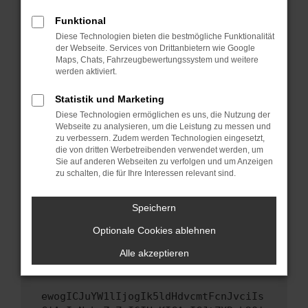
Fenster?
Funktional
Starte dein Gerät neu.
Diese Technologien bieten die bestmögliche Funktionalität
Das kann manchmal helfen, vorübergehende
der Webseite. Services von Drittanbietern wie Google
Probleme zu beheben.
Maps, Chats, Fahrzeugbewertungssystem und weitere
werden aktiviert.
Stelle sicher, dass dein Browser und dein
Betriebssystem auf dem neuesten Stand
Statistik und Marketing
sind.
Diese Technologien ermöglichen es uns, die Nutzung der
Veraltete Software birgt nicht nur ein
Webseite zu analysieren, um die Leistung zu messen und
Sicherheitsrisiko, sondern kann auch dazu
zu verbessern. Zudem werden Technologien eingesetzt,
die von dritten Werbetreibenden verwendet werden, um
führen, dass bestimmte Funktionen nicht mehr
Sie auf anderen Webseiten zu verfolgen und um Anzeigen
unterstützt werden.
zu schalten, die für Ihre Interessen relevant sind.
Wende dich an den Webseitenbetreiber.
Wenn du alle oben genannten Schritte versucht
Speichern
hast, kontaktiere uns bitte. Wir werden
Optionale Cookies ablehnen
versuchen, das Problem zu beheben. Du kannst
uns diesen Text schicken, um uns bei der
Alle akzeptieren
Fehlersuche zu unterstützen:
ewogICJuYW1lIjogIk5ldHdvcmtFcnJvciIs