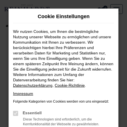
Zum
0
Hauptinhalt
Cookie Einstellungen
springen
Startseite
Aktueller Fahrzeugbestand
Wir nutzen Cookies, um Ihnen die bestmögliche
Nutzung unserer Webseite zu ermöglichen und unsere
Kommunikation mit Ihnen zu verbessern. Wir
Fehler: Network Error
berücksichtigen hierbei Ihre Präferenzen und
verarbeiten Daten für Marketing und Statistiken nur,
Beim Laden ist ein Fehler aufgetreten.
wenn Sie uns Ihre Einwilligung geben. Wenn Sie zu
Hier sind ein paar Tipps, die dir helfen können:
einem späteren Zeitpunkt Ihre Meinung ändern, können
Sie die Einwilligung jederzeit für die Zukunft widerrufen.
Überprüfe deine Firewall und deine
Weitere Informationen zum Umfang der
Internetverbindung.
Datenverarbeitung finden Sie hier:
Laden andere Webseiten, zum Beispiel deine
Datenschutzerklärung
,
Cookie-Richtlinie
.
Suchmaschine?
Impressum
Prüfe deine Browsererweiterungen.
Folgende Kategorien von Cookies werden von uns eingesetzt:
Manche Erweiterungen, wie Werbeblocker,
können das Laden bestimmter Seiten
Essentiell
verhindern. Funktioniert die Seite in einem
Diese Technologien sind erforderlich, um die
anderen Browser oder in einem privaten
Kernfunktionalität der Webseite zu gewährleisten.