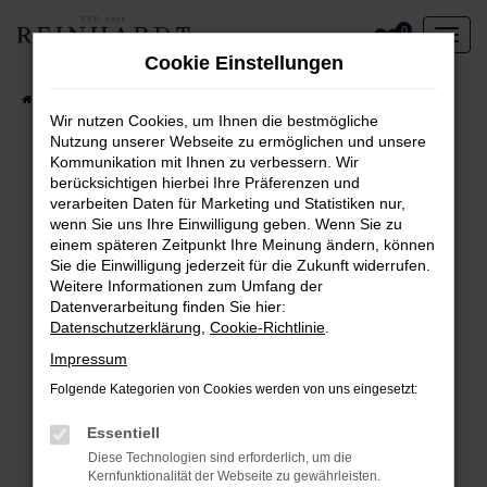
Zum
0
Hauptinhalt
Cookie Einstellungen
springen
Startseite
Aktueller Fahrzeugbestand
Wir nutzen Cookies, um Ihnen die bestmögliche
Nutzung unserer Webseite zu ermöglichen und unsere
Kommunikation mit Ihnen zu verbessern. Wir
Fehler: Network Error
berücksichtigen hierbei Ihre Präferenzen und
verarbeiten Daten für Marketing und Statistiken nur,
Beim Laden ist ein Fehler aufgetreten.
wenn Sie uns Ihre Einwilligung geben. Wenn Sie zu
Hier sind ein paar Tipps, die dir helfen können:
einem späteren Zeitpunkt Ihre Meinung ändern, können
Sie die Einwilligung jederzeit für die Zukunft widerrufen.
Überprüfe deine Firewall und deine
Weitere Informationen zum Umfang der
Internetverbindung.
Datenverarbeitung finden Sie hier:
Laden andere Webseiten, zum Beispiel deine
Datenschutzerklärung
,
Cookie-Richtlinie
.
Suchmaschine?
Impressum
Prüfe deine Browsererweiterungen.
Folgende Kategorien von Cookies werden von uns eingesetzt:
Manche Erweiterungen, wie Werbeblocker,
können das Laden bestimmter Seiten
Essentiell
verhindern. Funktioniert die Seite in einem
Diese Technologien sind erforderlich, um die
anderen Browser oder in einem privaten
Kernfunktionalität der Webseite zu gewährleisten.