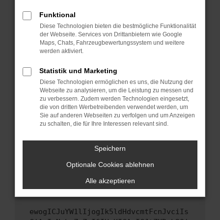
Fenster?
Funktional
Starte dein Gerät neu.
Diese Technologien bieten die bestmögliche Funktionalität
Das kann manchmal helfen, vorübergehende
der Webseite. Services von Drittanbietern wie Google
Probleme zu beheben.
Maps, Chats, Fahrzeugbewertungssystem und weitere
werden aktiviert.
Stelle sicher, dass dein Browser und dein
Betriebssystem auf dem neuesten Stand
Statistik und Marketing
sind.
Diese Technologien ermöglichen es uns, die Nutzung der
Veraltete Software birgt nicht nur ein
Webseite zu analysieren, um die Leistung zu messen und
Sicherheitsrisiko, sondern kann auch dazu
zu verbessern. Zudem werden Technologien eingesetzt,
die von dritten Werbetreibenden verwendet werden, um
führen, dass bestimmte Funktionen nicht mehr
Sie auf anderen Webseiten zu verfolgen und um Anzeigen
unterstützt werden.
zu schalten, die für Ihre Interessen relevant sind.
Wende dich an den Webseitenbetreiber.
Wenn du alle oben genannten Schritte versucht
Speichern
hast, kontaktiere uns bitte. Wir werden
Optionale Cookies ablehnen
versuchen, das Problem zu beheben. Du kannst
uns diesen Text schicken, um uns bei der
Alle akzeptieren
Fehlersuche zu unterstützen:
ewogICJuYW1lIjogIk5ldHdvcmtFcnJvciIs