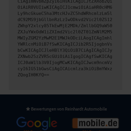
CiAgImNvbmZpZyI6IHsKICAgICJtZXRob2Qi
OiAiR0VUIiwKICAgICJ1cmwiOiAiaHR0cHM6
Ly9hcGkueC5ha3MtcHJvZC5hdWRhcmlzLm5l
dC92MS9jbGllbnRzLzIwODkvd2Vic2l0ZS12
ZWhpY2xlcy85TkEwMjE2MDk/ZmllbGQ9aW50
ZXJuYWxOdW1iZXImd2Vic2l0ZT01ZmNlM2M5
MWIyZGM2YzMwM2E1MWJkODciLAogICAgImhl
YWRlcnMiOiB7fSwKICAgICJib2R5IjogbnVs
bCwKICAgICJleHBlY3QiOiB7CiAgICAgICJy
ZXNwb25zZVR5cGUiOiAiIgogICAgfSwKICAg
ICJ0aW1lb3V0IjogMCwKICAgICJwcm9ncmVz
cyI6IG51bGwsCiAgICAicmlza3kiOiBmYWxz
ZQogIH0KfQ==
Bewertungen von Reinhardt Automobile