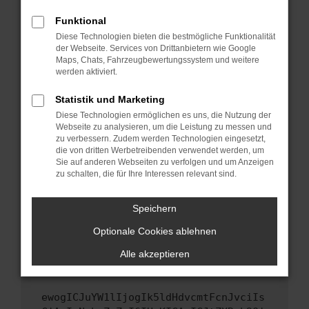
Fenster?
Funktional
Starte dein Gerät neu.
Diese Technologien bieten die bestmögliche Funktionalität
Das kann manchmal helfen, vorübergehende
der Webseite. Services von Drittanbietern wie Google
Probleme zu beheben.
Maps, Chats, Fahrzeugbewertungssystem und weitere
werden aktiviert.
Stelle sicher, dass dein Browser und dein
Betriebssystem auf dem neuesten Stand
Statistik und Marketing
sind.
Diese Technologien ermöglichen es uns, die Nutzung der
Veraltete Software birgt nicht nur ein
Webseite zu analysieren, um die Leistung zu messen und
Sicherheitsrisiko, sondern kann auch dazu
zu verbessern. Zudem werden Technologien eingesetzt,
die von dritten Werbetreibenden verwendet werden, um
führen, dass bestimmte Funktionen nicht mehr
Sie auf anderen Webseiten zu verfolgen und um Anzeigen
unterstützt werden.
zu schalten, die für Ihre Interessen relevant sind.
Wende dich an den Webseitenbetreiber.
Wenn du alle oben genannten Schritte versucht
Speichern
hast, kontaktiere uns bitte. Wir werden
Optionale Cookies ablehnen
versuchen, das Problem zu beheben. Du kannst
uns diesen Text schicken, um uns bei der
Alle akzeptieren
Fehlersuche zu unterstützen:
ewogICJuYW1lIjogIk5ldHdvcmtFcnJvciIs