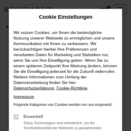
Zum
0
Hauptinhalt
Cookie Einstellungen
springen
Startseite
Aktueller Fahrzeugbestand
Wir nutzen Cookies, um Ihnen die bestmögliche
Nutzung unserer Webseite zu ermöglichen und unsere
Kommunikation mit Ihnen zu verbessern. Wir
Fehler: Network Error
berücksichtigen hierbei Ihre Präferenzen und
verarbeiten Daten für Marketing und Statistiken nur,
Beim Laden ist ein Fehler aufgetreten.
wenn Sie uns Ihre Einwilligung geben. Wenn Sie zu
Hier sind ein paar Tipps, die dir helfen können:
einem späteren Zeitpunkt Ihre Meinung ändern, können
Sie die Einwilligung jederzeit für die Zukunft widerrufen.
Überprüfe deine Firewall und deine
Weitere Informationen zum Umfang der
Internetverbindung.
Datenverarbeitung finden Sie hier:
Laden andere Webseiten, zum Beispiel deine
Datenschutzerklärung
,
Cookie-Richtlinie
.
Suchmaschine?
Impressum
Prüfe deine Browsererweiterungen.
Folgende Kategorien von Cookies werden von uns eingesetzt:
Manche Erweiterungen, wie Werbeblocker,
können das Laden bestimmter Seiten
Essentiell
verhindern. Funktioniert die Seite in einem
Diese Technologien sind erforderlich, um die
anderen Browser oder in einem privaten
Kernfunktionalität der Webseite zu gewährleisten.